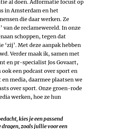
ie al doen. Adformatie focust op
us in Amsterdam en het
 mensen die daar werken. Ze
j’ van de reclamewereld. In onze
enaan schoppen, tegen dat
ie ‘zij’. Met deze aanpak hebben
uwd. Verder maak ik, samen met
t en pr-specialist Jos Govaart,
 ook een podcast over sport en
rt en media, daarmee plaatsen we
asts over sport. Onze groen-rode
media werken, hoe ze hun
bedacht, kies je een passend
 dragen, zoals jullie voor een