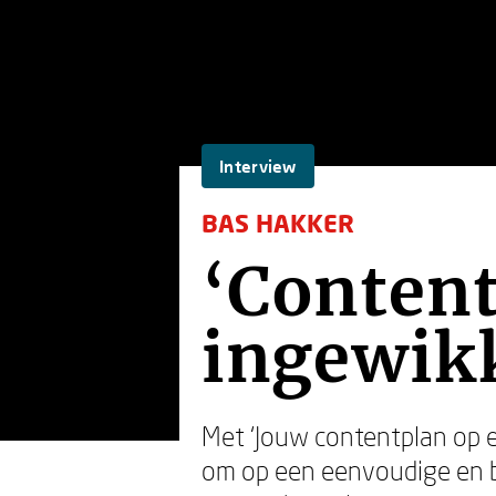
Interview
BAS HAKKER
‘Content
ingewik
Met ‘Jouw contentplan op e
om op een eenvoudige en b