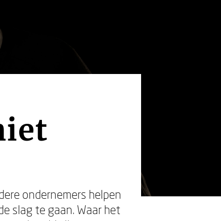
iet
andere ondernemers helpen
e slag te gaan. Waar het