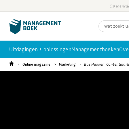
Op werkda
Uitdagingen + oplossingen
Managementboeken
Ove
Online magazine
Marketing
Bas Hakker: ‘Contentmarke