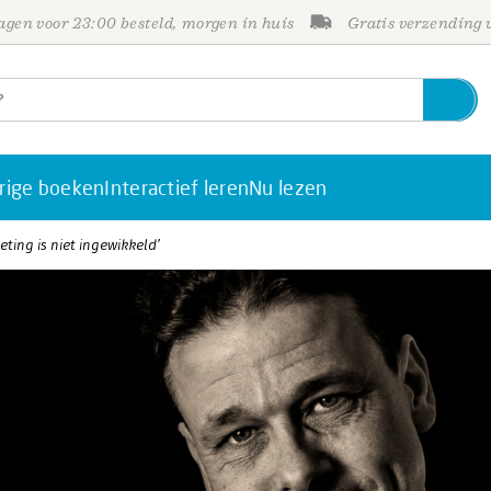
gen voor 23:00 besteld, morgen in huis
Gratis verzending
rige boeken
Interactief leren
Nu lezen
ting is niet ingewikkeld’