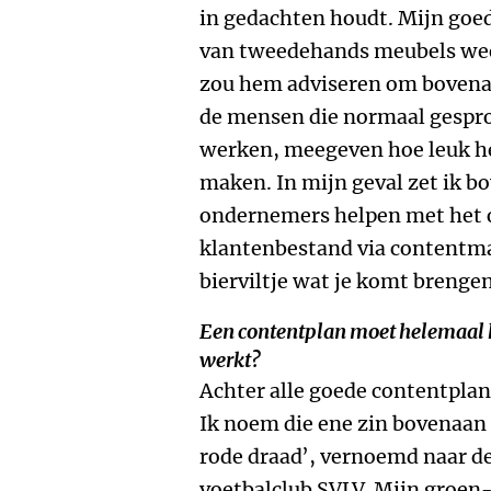
in gedachten houdt. Mijn goed
van tweedehands meubels weer
zou hem adviseren om bovenaan
de mensen die normaal gespr
werken, meegeven hoe leuk he
maken. In mijn geval zet ik bo
ondernemers helpen met het
klantenbestand via contentmar
bierviltje wat je komt brengen
Een contentplan moet helemaal k
werkt?
Achter alle goede contentplan
Ik noem die ene zin bovenaan 
rode draad’, vernoemd naar d
voetbalclub SVLV. Mijn groen-