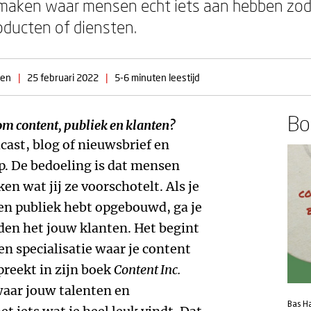
maken waar mensen echt iets aan hebben zoda
oducten of diensten.
den
|
25 februari 2022
|
5-6 minuten leestijd
Boe
om content, publiek en klanten?
cast, blog of nieuwsbrief en
p. De bedoeling is dat mensen
ken wat jij ze voorschotelt. Als je
en publiek hebt opgebouwd, ga je
den het jouw klanten. Het begint
en specialisatie waar je content
preekt in zijn boek
Content Inc.
 waar jouw talenten en
Bas H