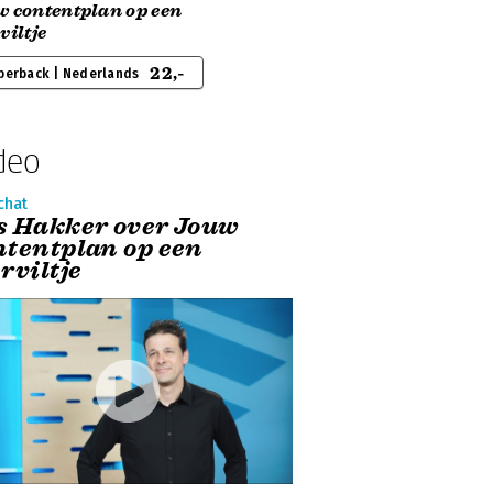
w contentplan op een
viltje
22,-
perback | Nederlands
deo
chat
s Hakker over Jouw
ntentplan op een
rviltje