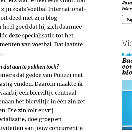
iets wat je heel leuk vindt. Dat
Jou
 zijn zoals Voetbal International-
bier
oit deed met zijn blog
Pa
r heel goed dat hij zich daarmee
de deze specialisatie tot het
Vi
ementen van voetbal. Dat laatste
.
Book
Ba
co
m dat aan te pakken toch?
bie
mers dat gedoe van Pulizzi met
 lastig vinden. Daarom maakte ik
aarbij een bierviltje centraal
enaan het bierviltje in één zin zet
 Die zin rolt er vrij
ecialisatie, doelgroep en
tiviteiten van jouw concurrentie