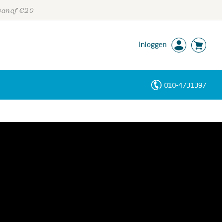
 vanaf €20
Inloggen
010-4731397
Personen
Trefwoorden