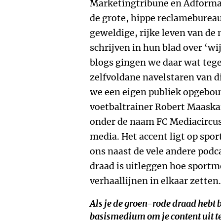
Marketingtribune en Adformat
de grote, hippe reclameburea
geweldige, rijke leven van de
schrijven in hun blad over ‘wi
blogs gingen we daar wat teg
zelfvoldane navelstaren van d
we een eigen publiek opgebo
voetbaltrainer Robert Maaskan
onder de naam FC Mediacircus
media. Het accent ligt op spo
ons naast de vele andere podc
draad is uitleggen hoe sport
verhaallijnen in elkaar zetten.
Als je de groen-rode draad hebt 
basismedium om je content uit te