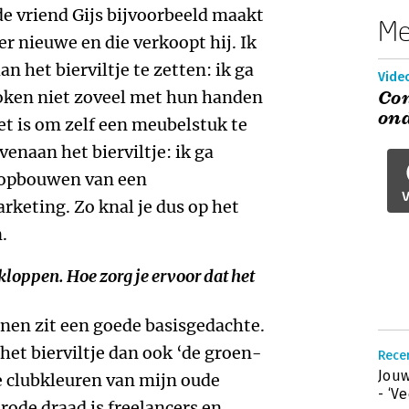
e vriend Gijs bijvoorbeeld maakt
Me
 nieuwe en die verkoopt hij. Ik
 het bierviltje te zetten: ik ga
Vide
oken niet zoveel met hun handen
Co
on
t is om zelf een meubelstuk te
venaan het bierviltje: ik ga
 opbouwen van een
V
keting. Zo knal je dus op het
.
loppen. Hoe zorg je ervoor dat het
nen zit een goede basisgedachte.
het bierviltje dan ook ‘de groen-
Rece
Jouw
e clubkleuren van mijn oude
- ‘V
rode draad is freelancers en