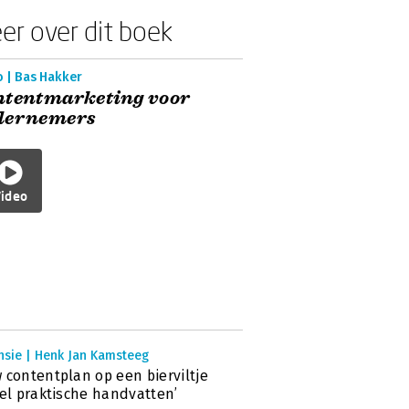
er over dit boek
o | Bas Hakker
ntentmarketing voor
dernemers
ideo
nsie | Henk Jan Kamsteeg
 contentplan op een bierviltje
eel praktische handvatten’