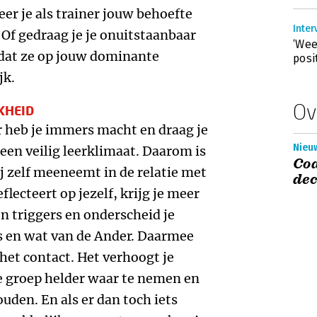
eer je als trainer jouw behoefte
Inter
Of gedraag je je onuitstaanbaar
‘Wee
dat ze op jouw dominante
posi
jk.
Ov
KHEID
der heb je immers macht en draag je
Nieuw
een veilig leerklimaat. Daarom is
Coa
j zelf meeneemt in de relatie met
de
flecteert op jezelf, krijg je meer
en triggers en onderscheid je
is en wat van de Ander. Daarmee
 het contact. Het verhoogt je
 groep helder waar te nemen en
uden. En als er dan toch iets