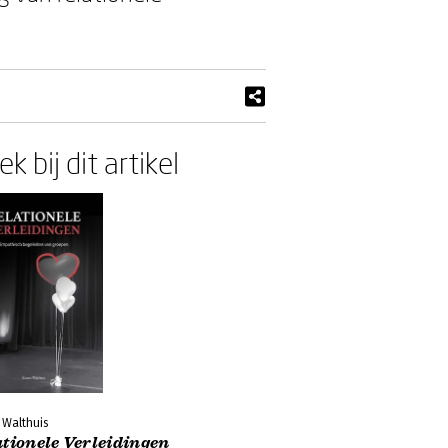
k bij dit artikel
 Walthuis
tionele Verleidingen