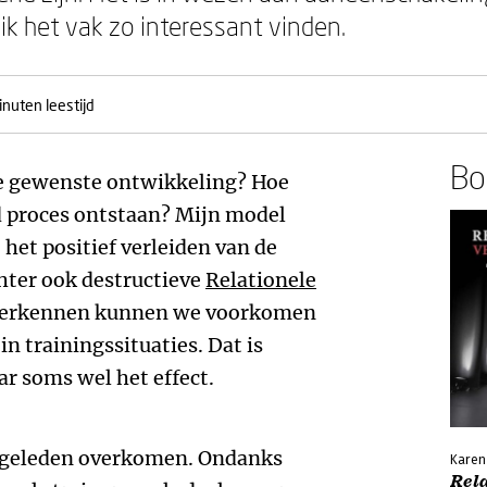
 ik het vak zo interessant vinden.
inuten leestijd
Boe
de gewenste ontwikkeling? Hoe
d proces ontstaan? Mijn model
 het positief verleiden van de
chter ook destructieve
Relationele
(h)erkennen kunnen we voorkomen
n trainingssituaties. Dat is
r soms wel het effect.
aar geleden overkomen. Ondanks
Karen
Rela