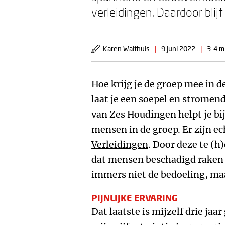
verleidingen. Daardoor blijf
Karen Walthuis
|
9 juni 2022
|
3-4 m
Hoe krijg je de groep mee in 
laat je een soepel en stromen
van Zes Houdingen helpt je bij
mensen in de groep. Er zijn e
Verleidingen
. Door deze te 
dat mensen beschadigd raken i
immers niet de bedoeling, maa
PIJNLIJKE ERVARING
Dat laatste is mijzelf drie j