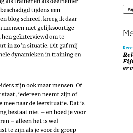
ng als trainer en als deelnemer
 beschadigd tijdens een
Pa
een blog schreef, kreeg ik daar
an mensen met gelijksoortige
Me
n hen geïnterviewd om te
 in zo’n situatie. Dit gaf mij
Recen
onele dynamieken in training en
Rel
Fij
erv
eiders zijn ook maar mensen. Of
r staat, iedereen neemt zijn of
 mee naar de leersituatie. Dat is
ing bestaat niet – en hoed je voor
ren – alleen het is wel
t te zijn als je voor de groep