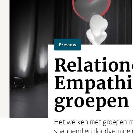
Preview
Relation
Empathi
groepen
Het werken met groepen me
spannend en doodvermoeien