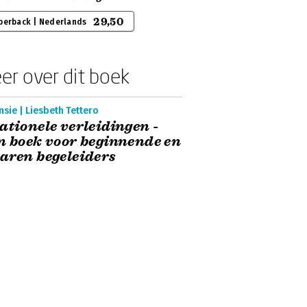
29,50
perback | Nederlands
er over dit boek
sie | Liesbeth Tettero
ationele verleidingen -
n boek voor beginnende en
aren begeleiders