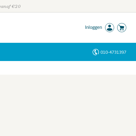
 vanaf €20
Inloggen
010-4731397
Personen
Trefwoorden