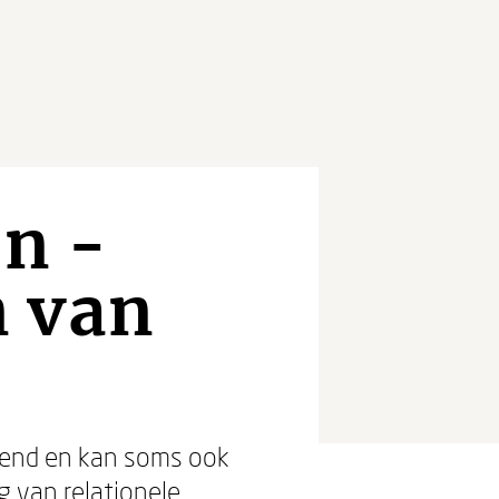
en -
n van
gend en kan soms ook
 van relationele