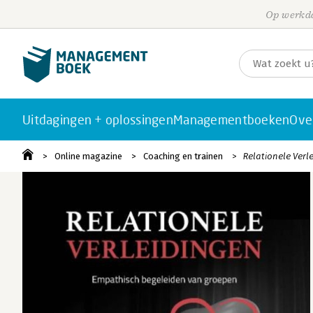
Op werkda
Uitdagingen + oplossingen
Managementboeken
Ove
Online magazine
Coaching en trainen
Relationele Ver