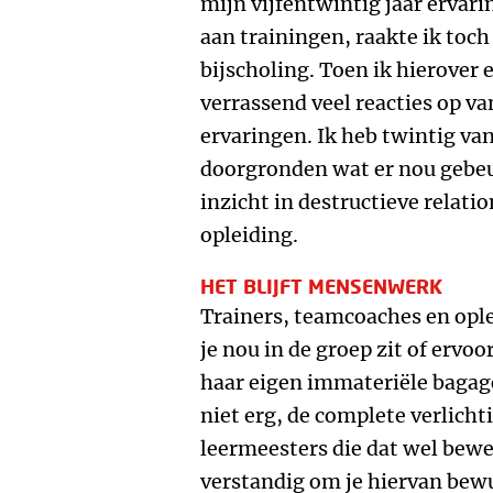
mijn vijfentwintig jaar ervari
aan trainingen, raakte ik toch
bijscholing. Toen ik hierover 
verrassend veel reacties op v
ervaringen. Ik heb twintig va
doorgronden wat er nou gebeurt
inzicht in destructieve relati
opleiding.
HET BLIJFT MENSENWERK
Trainers, teamcoaches en opl
je nou in de groep zit of ervoo
haar eigen immateriële bagage
niet erg, de complete verlicht
leermeesters die dat wel bewe
verstandig om je hiervan bewus