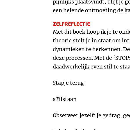
pijnlijks plaatsvindt, blijf je
een helende ontmoeting de ka
ZELFREFLECTIE
Met dit boek hoop ik je te ond
theorie stelt je in staat om in
dynamieken te herkennen. De 
deze processen. Met de ‘STOPs’
daadwerkelijk even stil te staa
S
tapje terug
s
T
ilstaan
O
bserveer jezelf: je gedrag, 