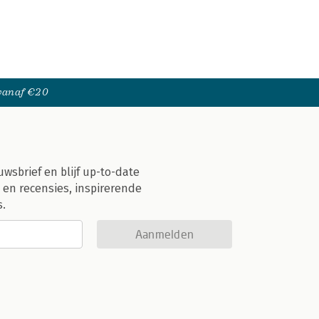
 vanaf €20
uwsbrief en blijf up-to-date
 en recensies, inspirerende
s.
Aanmelden