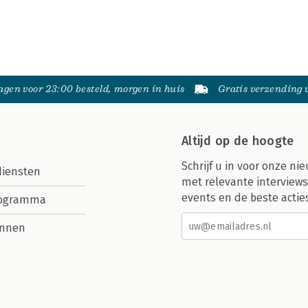
gen voor 23:00 besteld, morgen in huis
Gratis verzending
Altijd op de hoogte
Schrijf u in voor onze nie
diensten
met relevante interviews
events en de beste actie
rogramma
nnen