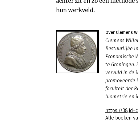
achter zit en zo een methode 
hun werkveld.
Over Clemens W
Clemens Willem
Bestuurlijke I
Economische W
te Groningen. B
vervuld in de 
promoveerde hi
faculteit der 
biometrie en i
https://38;id
Alle boeken v