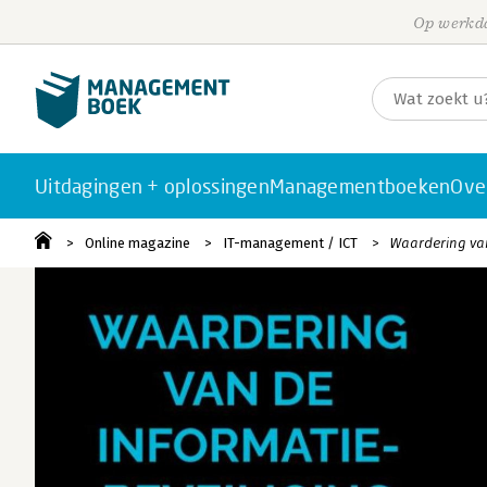
Op werkda
Uitdagingen + oplossingen
Managementboeken
Ove
Online magazine
IT-management / ICT
Waardering van