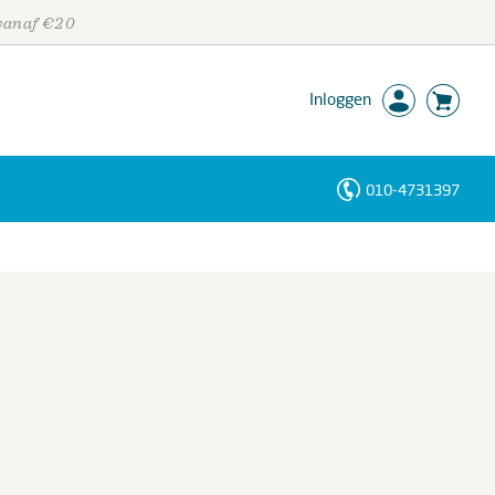
 vanaf €20
Inloggen
010-4731397
Personen
Trefwoorden