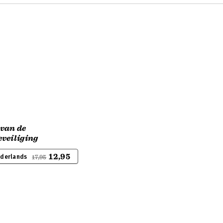
van de
veiliging
12,95
ederlands
17,95