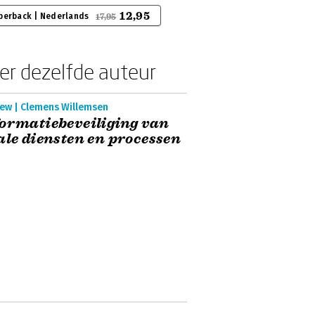
12,95
perback | Nederlands
17,95
er dezelfde auteur
iew | Clemens Willemsen
ormatiebeveiliging van
ale diensten en processen