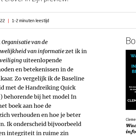
022
|
1-2 minuten leestijd
Boe
k
Organisatie van de
uwelijkheid van informatie
zet ik in
veiliging
uiteenlopende
oden en betekenissen in de
kaar. Zo vergelijk ik de Baseline
id met de Handreiking Quick
) behorende bij het model In
 het boek aan hoe de
ich verhouden en hoe je beter
Cleme
n. Ik onderscheid bijvoorbeeld
Waa
inf
en integriteit in ruime zin