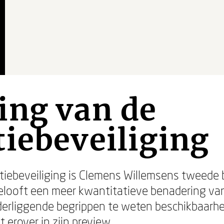
ing van de
iebeveiliging
tiebeveiliging is Clemens Willemsens tweede 
belooft een meer kwantitatieve benadering van
rliggende begrippen te weten beschikbaarheid
t erover in zijn preview.