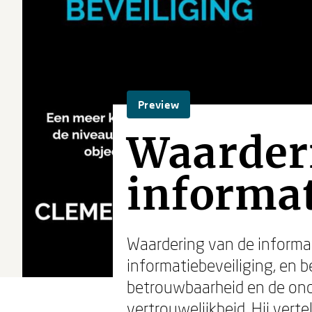
Preview
Waarder
informat
Waardering van de informa
informatiebeveiliging, en 
betrouwbaarheid en de onde
vertrouwelijkheid. Hij vertel