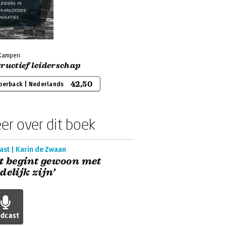
 Kampen
ructief leiderschap
42,50
perback | Nederlands
er over dit boek
ast | Karin de Zwaan
t begint gewoon met
delijk zijn’
dcast