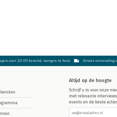
gen voor 23:00 besteld, morgen in huis
Gratis verzending
Altijd op de hoogte
Schrijf u in voor onze nie
diensten
met relevante interviews
events en de beste actie
rogramma
nnen