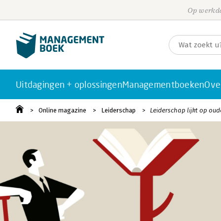
Op werkda
Uitdagingen + oplossingen
Managementboeken
Ove
Online magazine
Leiderschap
Leiderschap lijkt op o