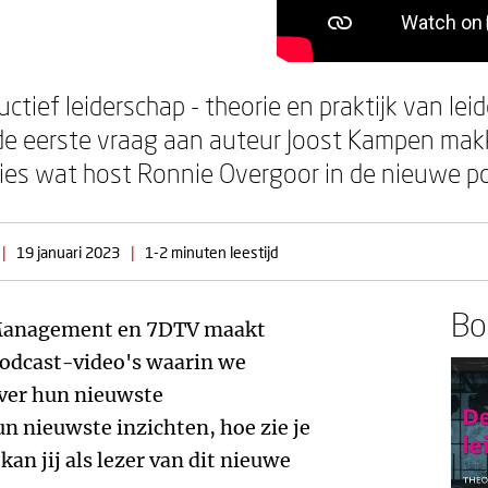
uctief leiderschap - theorie en praktijk van le
 de eerste vraag aan auteur Joost Kampen makke
recies wat host Ronnie Overgoor in de nieuwe p
|
19 januari 2023
|
1-2 minuten leestijd
Boe
Management en 7DTV maakt
dcast-video's waarin we
over hun nieuwste
 nieuwste inzichten, hoe zie je
 kan jij als lezer van dit nieuwe