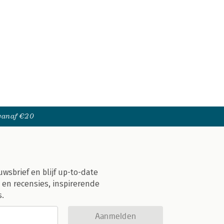
 vanaf €20
uwsbrief en blijf up-to-date
 en recensies, inspirerende
s.
Aanmelden