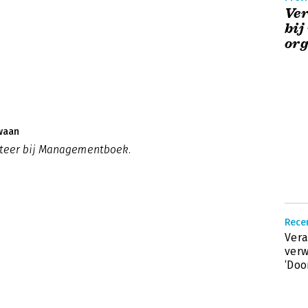
Ve
bij
org
waan
eteer bij Managementboek.
Recen
Ver
verw
‘Doo