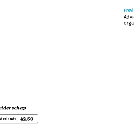
Prev
Advi
orga
leiderschap
42,50
ederlands