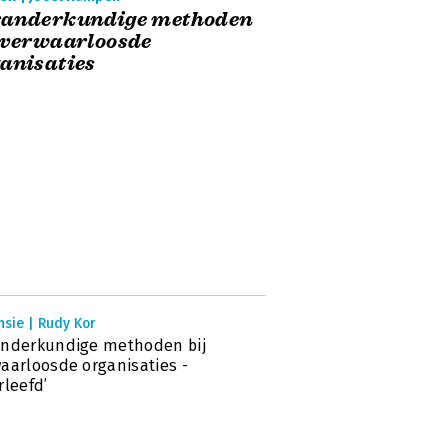
randerkundige methoden
 verwaarloosde
anisaties
sie | Rudy Kor
anderkundige methoden bij
aarloosde organisaties -
rleefd’