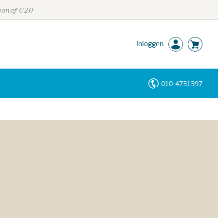
 vanaf €20
Inloggen
010-4731397
Personen
Trefwoorden