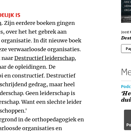
LIJK IS
n
. Zijn eerdere boeken gingen
s, over het het gebrek aan
Joost
Dest
 organisatie. In dit nieuwe boek
deze verwaarloosde organisaties.
Pa
k naar
Destructief leiderschap
,
aar de opleidingen. De
Me
i en constructief. Destructief
schrijdend gedrag, maar heel
Podc
derschap. Geen leiderschap is
‘He
dui
erschap. Want een slechte leider
tschoppen.'
rgrond in de orthopedagogiek en
Po
arloosde organisaties en