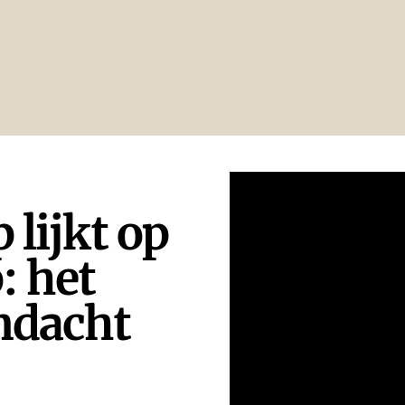
 lijkt op
: het
ndacht