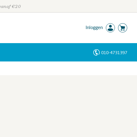
 vanaf €20
Inloggen
010-4731397
Personen
Trefwoorden