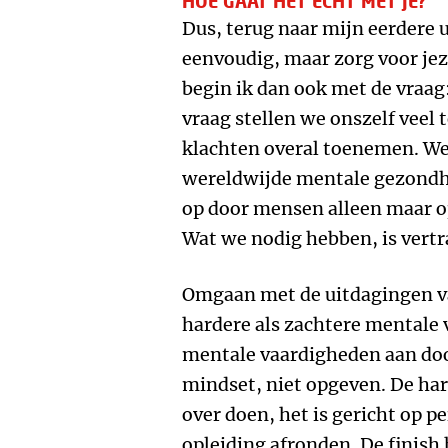
HOE GAAT HET ÉCHT MET JE?
Dus, terug naar mijn eerdere u
eenvoudig, maar zorg voor jezel
begin ik dan ook met de vraag
vraag stellen we onszelf veel 
klachten overal toenemen. We
wereldwijde mentale gezondhei
op door mensen alleen maar o
Wat we nodig hebben, is vertra
Omgaan met de uitdagingen va
hardere als zachtere mentale 
mentale vaardigheden aan doo
mindset, niet opgeven. De ha
over doen, het is gericht op p
opleiding afronden. De finis