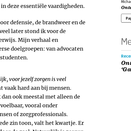
Micha
in deze essentiële vaardigheden.
Ont
Pa
door defensie, de brandweer en de
eel later stond ik voor de
Me
erwijs. Mijn verhaal en
verse doelgroepen: van advocaten
Recen
 studenten.
Ont
‘Ga
k, voor jezelf zorgen is veel
t vaak hard aan bij mensen.
k dan ook meestal met alleen de
 voelbaar, vooral onder
sen of zorgprofessionals.
de zin toon, valt het kwartje. Er