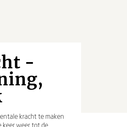
ht -
ning,
k
 mentale kracht te maken
 keer weer tot de