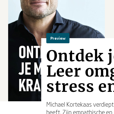
Preview
Ontdek j
Leer om
stress e
Michael Kortekaas verdiept 
heeft. Zijn empathische en