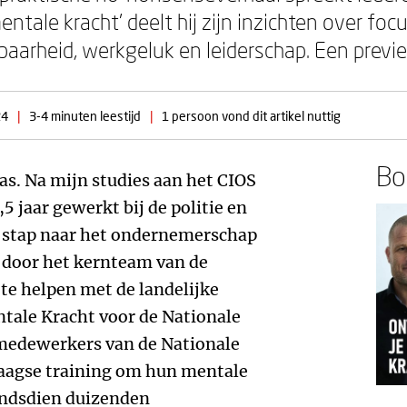
entale kracht' deelt hij zijn inzichten over foc
arheid, werkgeluk en leiderschap. Een previ
24
|
3-4 minuten leestijd
|
1 persoon vond dit artikel nuttig
Boe
s. Na mijn studies aan het CIOS
5 jaar gewerkt bij de politie en
de stap naar het ondernemerschap
k door het kernteam van de
te helpen met de landelijke
tale Kracht voor de Nationale
 medewerkers van de Nationale
daagse training om hun mentale
sindsdien duizenden