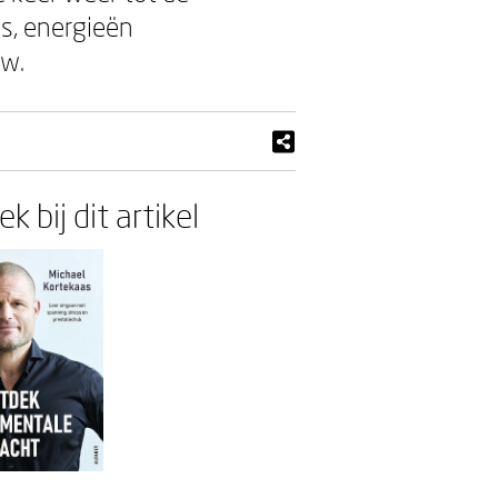
us, energieën
ew.
k bij dit artikel