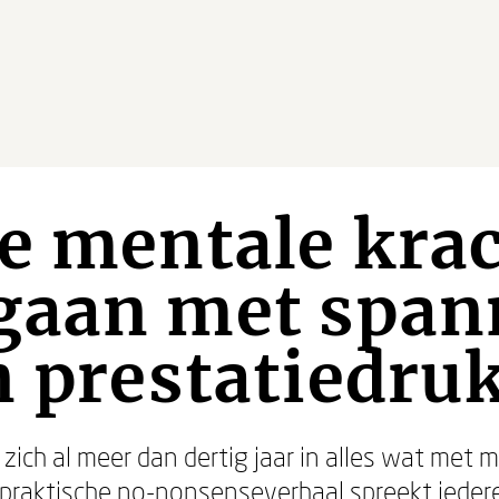
e mentale krac
gaan met span
n prestatiedru
zich al meer dan dertig jaar in alles wat met
 praktische no-nonsenseverhaal spreekt iedere