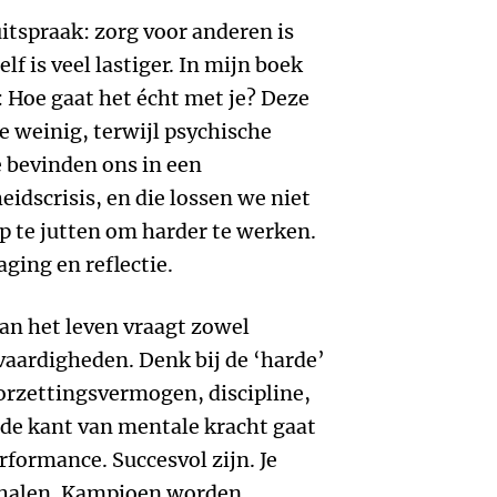
itspraak: zorg voor anderen is
f is veel lastiger. In mijn boek
: Hoe gaat het écht met je? Deze
te weinig, terwijl psychische
 bevinden ons in een
dscrisis, en die lossen we niet
p te jutten om harder te werken.
ging en reflectie.
n het leven vraagt zowel
vaardigheden. Denk bij de ‘harde’
rzettingsvermogen, discipline,
rde kant van mentale kracht gaat
erformance. Succesvol zijn. Je
h halen. Kampioen worden.