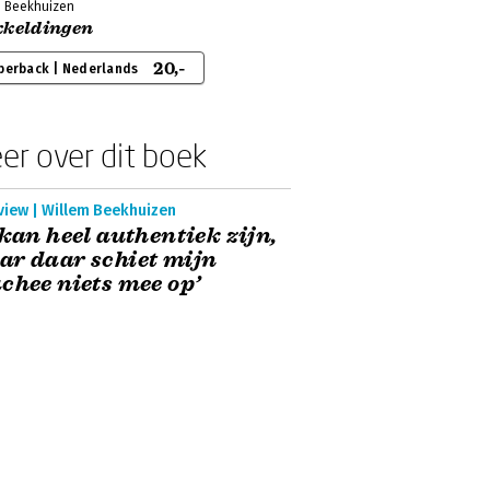
m Beekhuizen
kkeldingen
20,-
perback | Nederlands
er over dit boek
view | Willem Beekhuizen
 kan heel authentiek zijn,
r daar schiet mijn
chee niets mee op’