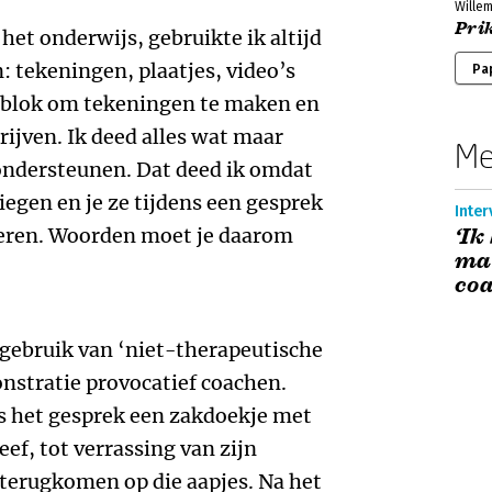
Wille
Pri
 het onderwijs, gebruikte ik altijd
 tekeningen, plaatjes, video’s
Pa
ieblok om tekeningen te maken en
rijven. Ik deed alles wat maar
Me
ondersteunen. Dat deed ik omdat
egen en je ze tijdens een gesprek
Inter
steren. Woorden moet je daarom
‘Ik
maa
coa
 gebruik van ‘niet-therapeutische
nstratie provocatief coachen.
ns het gesprek een zakdoekje met
eef, tot verrassing van zijn
terugkomen op die aapjes. Na het