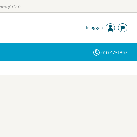
 vanaf €20
Inloggen
010-4731397
Personen
Trefwoorden