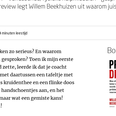
 preview legt Willem Beekhuizen uit waarom ju
4 minuten leestijd
Boe
ken zo serieus? En waarom
l gesproken? Toen ik mijn eerste
zette, leerde ik dat je coacht
met daartussen een tafeltje met
s kruidenthee en een flinke doos
n handschoentjes aan, en het
maar wat een gemiste kans!
!