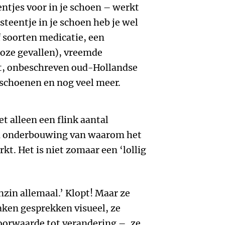
entjes voor in je schoen – werkt
steentje in je schoen heb je wel
f soorten medicatie, een
loze gevallen), vreemde
t, onbeschreven oud-Hollandse
dschoenen en nog veel meer.
et alleen een flink aantal
en onderbouwing van waarom het
t. Het is niet zomaar een ‘lollig
nzin allemaal.’ Klopt! Maar ze
ken gesprekken visueel, ze
oorwaarde tot verandering –, ze