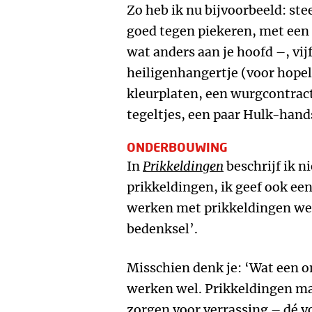
Zo heb ik nu bijvoorbeeld: ste
goed tegen piekeren, met een 
wat anders aan je hoofd –, vij
heiligenhangertje (voor hope
kleurplaten, een wurgcontrac
tegeltjes, een paar Hulk-han
ONDERBOUWING
In
Prikkeldingen
beschrijf ik ni
prikkeldingen, ik geef ook e
werken met prikkeldingen werk
bedenksel’.
Misschien denk je: ‘Wat een o
werken wel. Prikkeldingen ma
zorgen voor verrassing – dé v