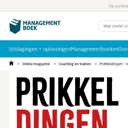
Op werkda
Uitdagingen + oplossingen
Managementboeken
Ove
Online magazine
Coaching en trainen
Prikkeldingen - 