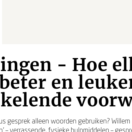
ingen - Hoe el
beter en leuke
kkelende voor
us gesprek alleen woorden gebruiken? Willem B
n’ – verrassende, fysieke hulpmiddelen – gesp