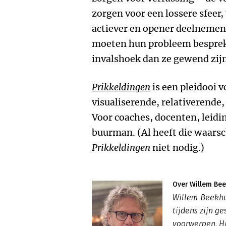
zorgen voor een lossere sfeer
actiever en opener deelnemen
moeten hun probleem bespreke
invalshoek dan ze gewend zijn
Prikkeldingen
is een pleidooi v
visualiserende, relativerende
Voor coaches, docenten, leid
buurman. (Al heeft die waarsch
Prikkeldingen
niet nodig.)
Over Willem Be
Willem Beekhui
tijdens zijn g
voorwerpen. Hi