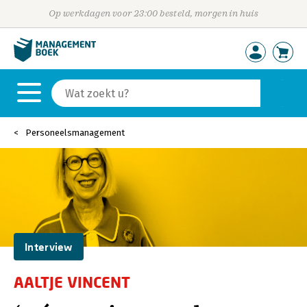
Op werkdagen voor 23:00 besteld, morgen in huis
Personeelsmanagement
Interview
AALTJE VINCENT