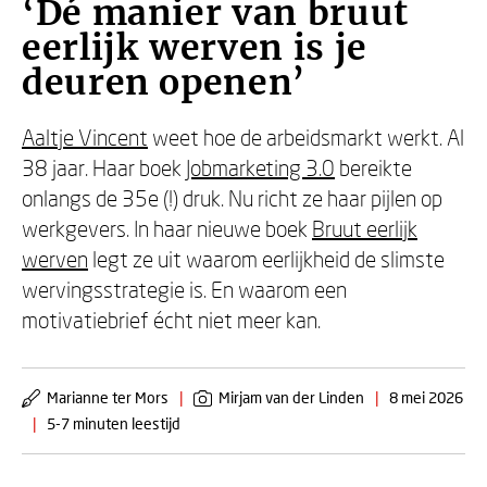
‘Dé manier van bruut
eerlijk werven is je
deuren openen’
Aaltje Vincent
weet hoe de arbeidsmarkt werkt. Al
38 jaar. Haar boek
Jobmarketing 3.0
bereikte
onlangs de 35e (!) druk. Nu richt ze haar pijlen op
werkgevers. In haar nieuwe boek
Bruut eerlijk
werven
legt ze uit waarom eerlijkheid de slimste
wervingsstrategie is. En waarom een
motivatiebrief écht niet meer kan.
Marianne ter Mors
|
Mirjam van der Linden
|
8 mei 2026
|
5-7 minuten leestijd