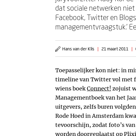
dat sociale netwerken niet 
Facebook, Twitter en Blogs
managementvraagstuk.’ Ee
Hans van der Klis
|
21 maart 2011
|
Toepasselijker kon niet: in m
timeline van Twitter vol met 
wiens boek
Connect!
zojuist 
Managementboek van het Jaar 
uitgevers, zelfs buren volgden
Rode Hoed in Amsterdam kw
tevoorschijn, zodat foto’s v
worden doorgeplaatst op Plixi,