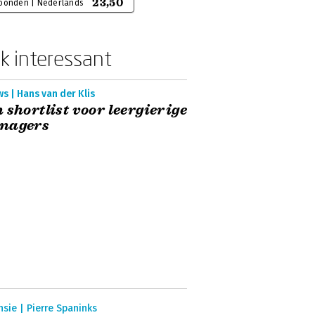
23,50
bonden | Nederlands
k interessant
s | Hans van der Klis
 shortlist voor leergierige
nagers
sie | Pierre Spaninks