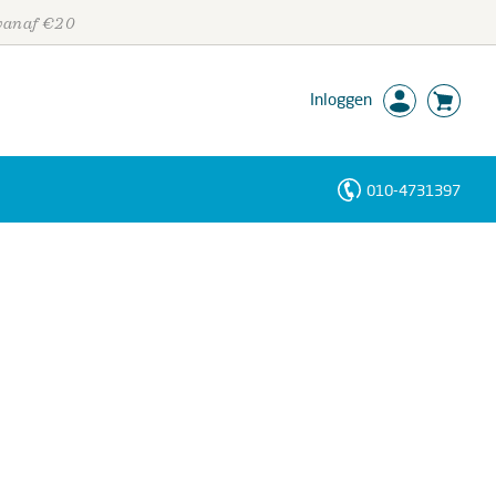
 vanaf €20
Inloggen
010-4731397
Personen
Trefwoorden