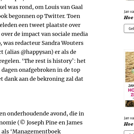
kel was rond, om Louis van Gaal
Jan va
 ook begonnen op Twitter. Toen
Hoe 
eleden een tweet plaatste over
Ge
n over de impact van sociale media
p, was redacteur Sandra Wouters
t (alias @happysan) er als de
egelen. ‘The rest is history’: het
d dagen onafgebroken in de top
 dank aan de bekroning zal dat
en onderhoudende avond, die in
Jan va
onomie (© Joseph Pine en James
Hoe 
n als ‘Managementboek