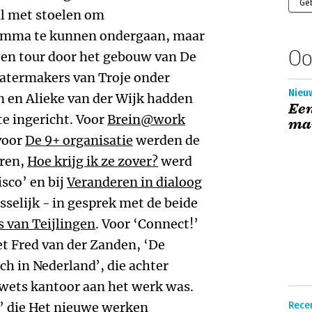
Ge
al met stoelen om
amma te kunnen ondergaan, maar
Oo
een tour door het gebouw van De
atermakers van Troje onder
Nieuw
n en Alieke van der Wijk hadden
Een
te ingericht. Voor
Brein@work
ma
voor
De 9+ organisatie
werden de
eren,
Hoe krijg ik ze zover?
werd
isco’ en bij
Veranderen in dialoog
sselijk - in gesprek met de beide
 van Teijlingen
. Voor ‘Connect!’
 Fred van der Zanden, ‘De
h in Nederland’, die achter
rwets kantoor aan het werk was.
’ die
Het nieuwe werken
Recen