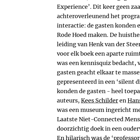
Experience’. Dit keer geen za
achteroverleunend het progr
interactie: de gasten konden 
Rode Hoed maken. De huisthe
leiding van Henk van der Stee
voor elk boek een aparte ruim
was een kennisquiz bedacht, 
gasten geacht elkaar te mass
gepresenteerd in een ‘silent d
konden de gasten - heel toepa
auteurs,
Kees Schilder
en
Hans
was een museum ingericht met
Laatste Niet-Connected Mensc
doorzichtig doek in een oude
En hilarisch was de ‘professor