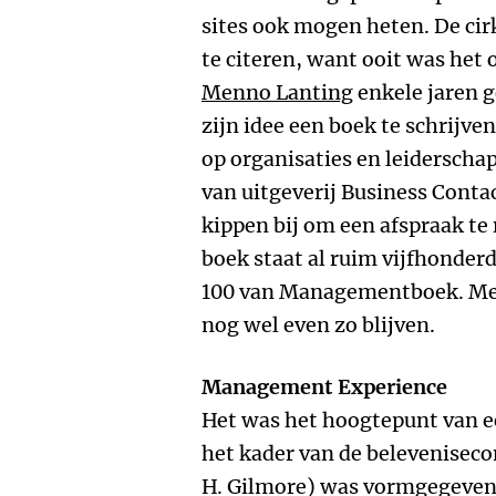
sites ook mogen heten. De cir
te citeren, want ooit was het
Menno Lanting
enkele jaren g
zijn idee een boek te schrijve
op organisaties en leiderscha
van uitgeverij Business Contac
kippen bij om een afspraak te r
boek staat al ruim vijfhonder
100 van Managementboek. Met
nog wel even zo blijven.
Management Experience
Het was het hoogtepunt van e
het kader van de belevenisec
H. Gilmore) was vormgegeve