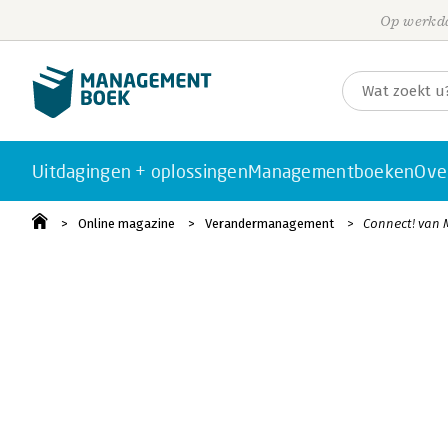
Op werkda
Uitdagingen + oplossingen
Managementboeken
Ove
Online magazine
Verandermanagement
Connect! van