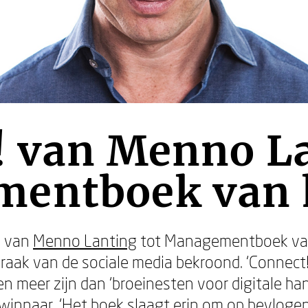
! van Menno L
entboek van h
! van
Menno Lanting
tot Managementboek van 
braak van de sociale media bekroond. ‘Connect!’
n meer zijn dan ‘broeinesten voor digitale ha
 winnaar. ‘Het boek slaagt erin om op bevlogen