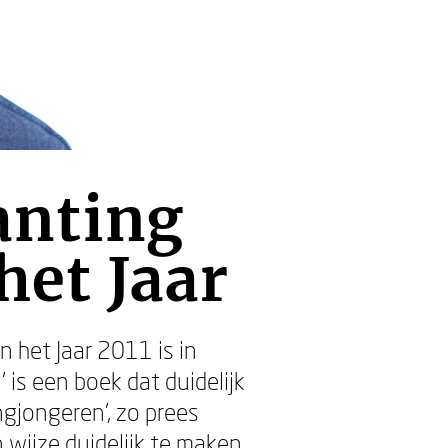
anting
et Jaar
het Jaar 2011 is in
 is een boek dat duidelijk
ngjongeren’, zo prees
 wijze duidelijk te maken