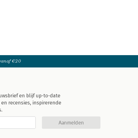
 vanaf €20
uwsbrief en blijf up-to-date
 en recensies, inspirerende
s.
Aanmelden