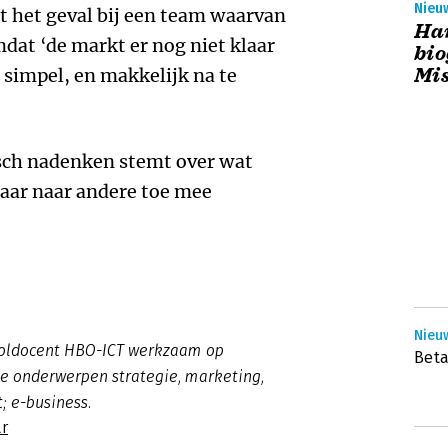
Nieuw
et het geval bij een team waarvan
Har
dat ‘de markt er nog niet klaar
bio
Mis
 simpel, en makkelijk na te
tisch nadenken stemt over wat
daar naar andere toe mee
aan.
Nieu
ooldocent HBO-ICT werkzaam op
Beta
 de onderwerpen strategie, marketing,
t; e-business.
r