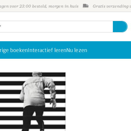
gen voor 23:00 besteld, morgen in huis
Gratis verzending
rige boeken
Interactief leren
Nu lezen