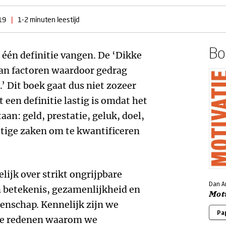
19
|
1-2 minuten leestijd
Boe
n één definitie vangen. De ‘Dikke
van factoren waardoor gedrag
’ Dit boek gaat dus niet zozeer
t een definitie lastig is omdat het
aan: geld, prestatie, geluk, doel,
stige zaken om te kwantificeren
ijk over strikt ongrijpbare
Dan Ar
n betekenis, gezamenlijkheid en
Mot
tenschap. Kennelijk zijn we
Pa
t de redenen waarom we