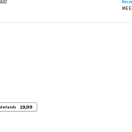
naar
Rece
MEER
19,99
ederlands