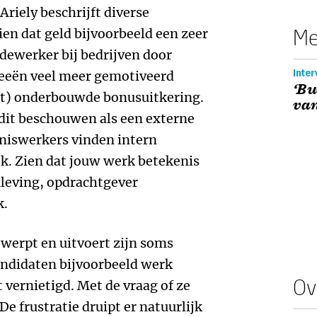
riely beschrijft diverse
Me
ien dat geld bijvoorbeeld een zeer
dewerker bij bedrijven door
Inter
eeën veel meer gemotiveerd
‘Bu
iet) onderbouwde bonusuitkering.
van
 dit beschouwen als een externe
niswerkers vinden intern
k. Zien dat jouw werk betekenis
nleving, opdrachtgever
k.
werpt en uitvoert zijn soms
kandidaten bijvoorbeeld werk
Ov
 vernietigd. Met de vraag of ze
De frustratie druipt er natuurlijk