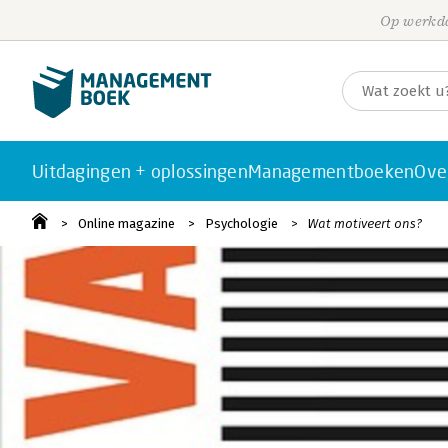
Op werkda
Uitdagingen + oplossingen
Managementboeken
Ove
Online magazine
Psychologie
Wat motiveert ons?