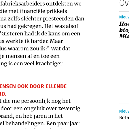
Ov
 fabrieksarbeiders ontdekten we
ie met financiële prikkels
Nieuw
a zelfs sléchter presteerden dan
Har
us had gekregen. Het was alsof
bio
 ‘Gisteren had ik de kans om een
Mis
us werkte ik harder. Maar
 dus waarom zou ik?’ Wat dat
 je mensen af en toe een
g is een veel krachtiger
 MENSEN OOK DOOR ELLENDE
D.
 die me persoonlijk nog het
r door een ongeluk over zeventig
Nieu
rand, en heb jaren in het
Beta
lei behandelingen. Een paar jaar