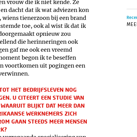
en vrouw die ik niet kende. Ze
en dacht dat ik wat adviezen kon
, wiens tienerzoon bij een brand
Rece
MEER
temde toe, ook al wist ik dat ik
d doorgemaakt opnieuw zou
llend die herinneringen ook
ngen gaf me ook een vreemd
 moment begon ik te beseffen
en voortkomen uit pogingen een
overwinnen.
 TOT HET BEDRIJFSLEVEN NOG
N. U CITEERT EEN STUDIE VAN
WAARUIT BLIJKT DAT MEER DAN
ERIKAANSE WERKNEMERS ZICH
ROM GAAN STEEDS MEER MENSEN
RK?