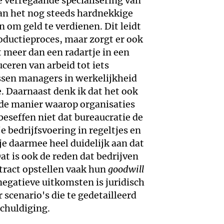
e verregaande specialisering van
an het nog steeds hardnekkige
 om geld te verdienen. Dit leidt
roductieproces, maar zorgt er ook
t meer dan een radartje in een
ceren van arbeid tot iets
sen managers in werkelijkheid
e. Daarnaast denk ik dat het ook
de manier waarop organisaties
beseffen niet dat bureaucratie de
je bedrijfsvoering in regeltjes en
je daarmee heel duidelijk aan dat
at is ook de reden dat bedrijven
ntract opstellen vaak hun
goodwill
negatieve uitkomsten is juridisch
scenario's die te gedetailleerd
schuldiging.