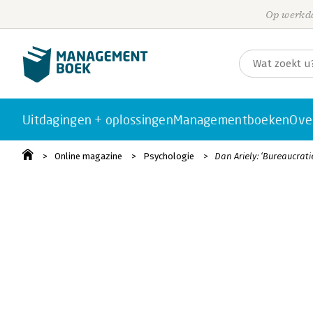
Op werkda
Uitdagingen + oplossingen
Managementboeken
Ove
Online magazine
Psychologie
Dan Ariely: ‘Bureaucrati