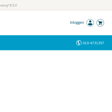
 vanaf €20
Inloggen
010-4731397
Personen
Trefwoorden