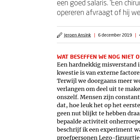
een goed salaris. ‘Een chirur
opereren afvraagt of hij wel
Jeroen Ansink
|
6 december 2019
|
WAT BESEFFEN WE NOG NIET O
Een hardnekkig misverstand i
kwestie is van externe factore
Terwijl we doorgaans meer w
verlangen om deel uit te maken
onszelf. Mensen zijn constant
dat, hoe leuk het op het eerste
geen nut blijkt te hebben draa
bepaalde activiteit onherroepe
beschrijf ik een experiment w
proefpersonen Lego-figuurtje