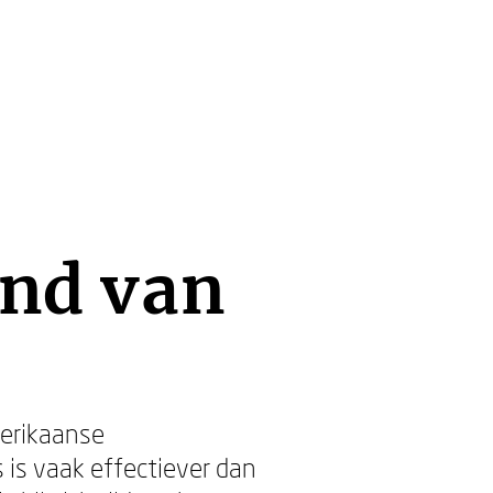
and van
merikaanse
 is vaak effectiever dan