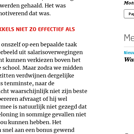
Mot
 werden gehaald. Het was
otiverend dat was.
Pa
KELS NIET ZO EFFECTIEF ALS
Me
 onszelf op een bepaalde taak
orbeeld uit salarisoverwegingen
Nieu
Wat
ent kunnen verkiezen boven het
e school. Maar zodra we midden
 zitten verdwijnen dergelijke
s tenminste, naar de
cht waarschijnlijk niet zijn beste
pereren afvraagt of hij wel
mee is natuurlijk niet gezegd dat
eloning in sommige gevallen niet
zou kunnen hebben. Het
n snel aan een bonus gewend