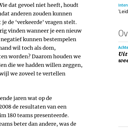
e dat gevoel niet heeft, houdt
Inte
‘Lei
mdat anderen zouden kunnen
je de ‘verkeerde' vragen stelt.
erig vinden wanneer je een nieuw
Ov
ls negatief kunnen bestempelen
mand wil toch als dom,
Acht
Uit
leten worden? Daarom houden we
we
en die we hadden willen zeggen,
wijl we zoveel te vertellen
ende jaren wat op de
2008 de resultaten van een
im 180 teams presenteerde.
ams beter dan andere, was de