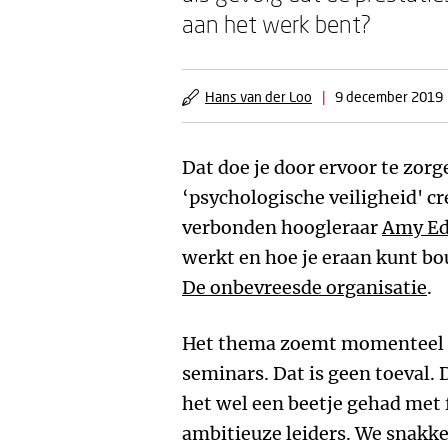
aan het werk bent?
Hans van der Loo
|
9 december 2019
Dat doe je door ervoor te zorg
‘psychologische veiligheid' cr
verbonden hoogleraar
Amy E
werkt en hoe je eraan kunt bou
De onbevreesde organisatie
.
Het thema zoemt momenteel d
seminars. Dat is geen toeval. D
het wel een beetje gehad met 
ambitieuze leiders. We snakke