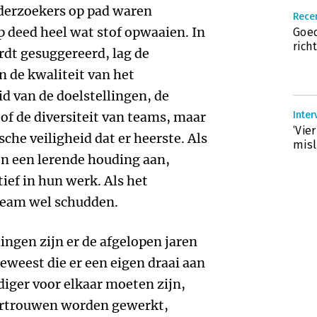
derzoekers op pad waren
Recen
 deed heel wat stof opwaaien. In
Goed
rich
rdt gesuggereerd, lag de
an de kwaliteit van het
d van de doelstellingen, de
 de diversiteit van teams, maar
Inte
‘Vie
che veiligheid dat er heerste. Als
misl
en een lerende houding aan,
tief in hun werk. Als het
 team wel schudden.
ingen zijn er de afgelopen jaren
eweest die er een eigen draai aan
iger voor elkaar moeten zijn,
vertrouwen worden gewerkt,