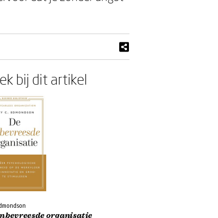
k bij dit artikel
dmondson
onbevreesde organisatie