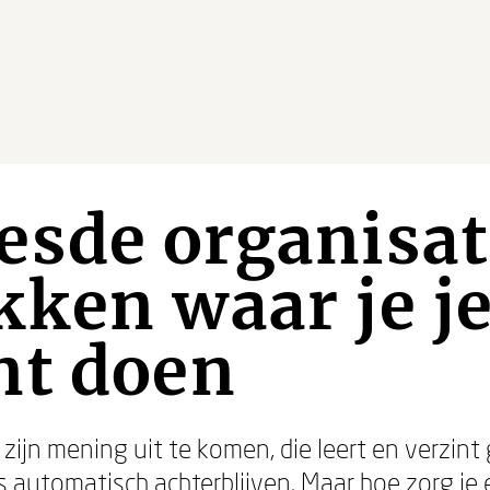
sde organisat
kken waar je j
nt doen
r zijn mening uit te komen, die leert en verzi
s automatisch achterblijven. Maar hoe zorg je 