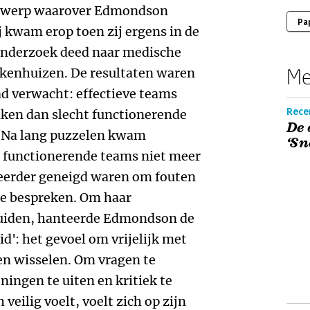
erwerp waarover Edmondson
Pa
ij kwam erop toen zij ergens in de
 onderzoek deed naar medische
Me
ekenhuizen. De resultaten waren
d verwacht: effectieve teams
Rece
aken dan slecht functionerende
De 
? Na lang puzzelen kwam
‘Sn
 functionerende teams niet meer
 eerder geneigd waren om fouten
te bespreken. Om haar
uiden, hanteerde Edmondson de
d': het gevoel om vrijelijk met
en wisselen. Om vragen te
ningen te uiten en kritiek te
veilig voelt, voelt zich op zijn