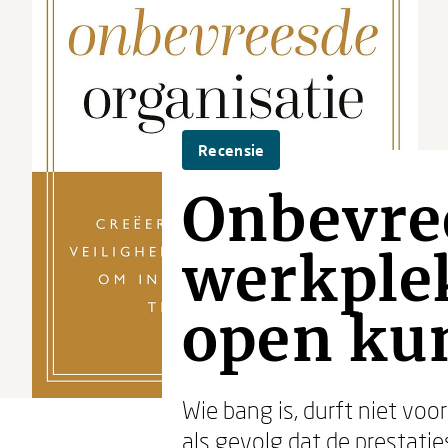
Recensie
Onbevree
werkple
open ku
Wie bang is, durft niet voo
als gevolg dat de prestatie