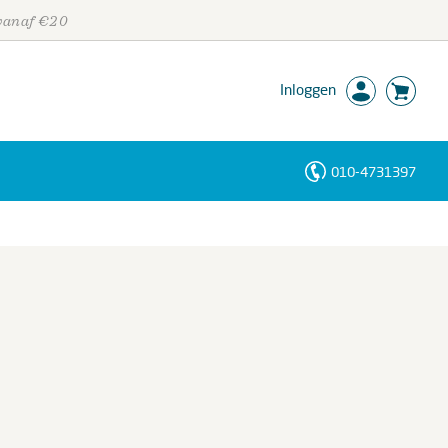
 vanaf €20
Inloggen
010-4731397
Personen
Trefwoorden