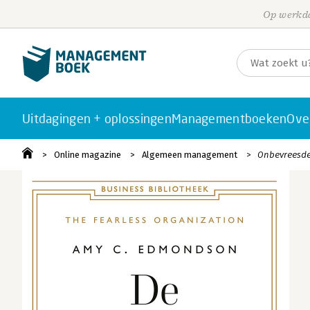
Op werkda
Uitdagingen + oplossingen
Managementboeken
Ove
Online magazine
Algemeen management
Onbevreesde