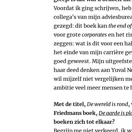
Voordat ik ging schrijven, heb
collega’s van mijn adviesbure
gezegd: dit boek kan
the end o
voor grote
corporates
en het ri
zeggen: wat is dit voor een ha
het einde van mijn carrière g
goed geweest. Mijn uitgeefster
haar deed denken aan Yuval No
wil mijzelf niet vergelijken m
ambitie veel meer mensen te 
Met de titel,
De wereld is rond
,
Friedmans boek,
De aarde is pl
boeken zich tot elkaar?
Begrijp me niet verkeerd, ik w