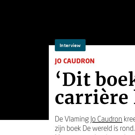
Interview
JO CAUDRON
‘Dit boe
carrièr
De Vlaming
Jo Caudron
kree
zijn boek De wereld is rond.