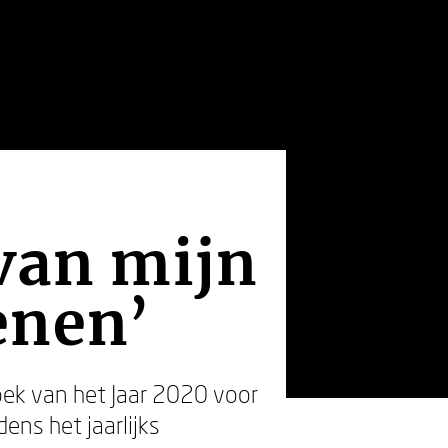
 van mijn
enen’
oek van het Jaar 2020 voor
dens het jaarlijks