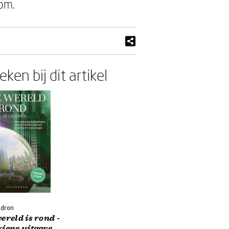
om.
ken bij dit artikel
udron
ereld is rond -
ziene uitgave