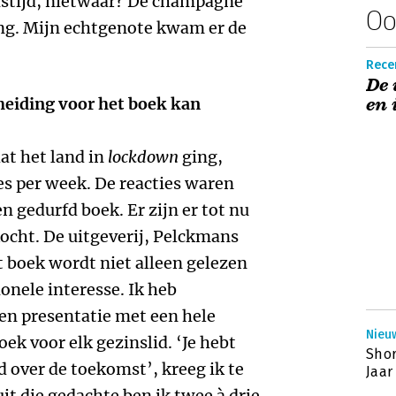
istijd, nietwaar? De champagne
Oo
ing. Mijn echtgenote kwam er de
Recen
De 
heiding voor het boek kan
en 
dat het land in
lockdown
ging,
ies per week. De reacties waren
n gedurfd boek. Er zijn er tot nu
kocht. De uitgeverij, Pelckmans
t boek wordt niet alleen gelezen
nele interesse. Ik heb
n presentatie met een hele
Nieuw
oek voor elk gezinslid. ‘Je hebt
Shor
 over de toekomst’, kreeg ik te
Jaar
it die gedachte ben ik twee à drie