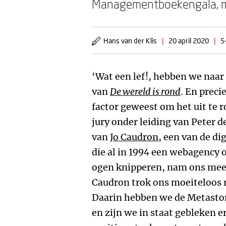
Managementboekengala, ma
Hans van der Klis
|
20 april 2020
|
5
‘Wat een lef!, hebben we naar
van
De wereld is rond
. En preci
factor geweest om het uit te r
jury onder leiding van Peter 
van
Jo Caudron
, een van de di
die al in 1994 een webagency 
ogen knipperen, nam ons mee i
Caudron trok ons moeiteloos m
Daarin hebben we de Metastor
en zijn we in staat gebleken er