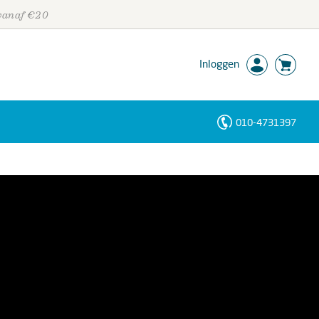
 vanaf €20
Inloggen
010-4731397
Personen
Trefwoorden