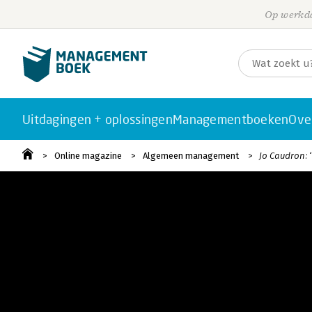
Op werkda
Uitdagingen + oplossingen
Managementboeken
Ove
Online magazine
Algemeen management
Jo Caudron: 