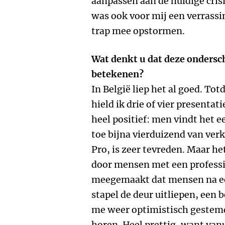
aanpassen aan de huidige cris
was ook voor mij een verrass
trap mee opstormen.
Wat denkt u dat deze ondersc
betekenen?
In België liep het al goed. Tot
hield ik drie of vier presentat
heel positief: men vindt het ee
toe bijna vierduizend van ver
Pro, is zeer tevreden. Maar he
door mensen met een professio
meegemaakt dat mensen na ee
stapel de deur uitliepen, een b
me weer optimistisch gestemd
horen. Heel prettig, want vanu