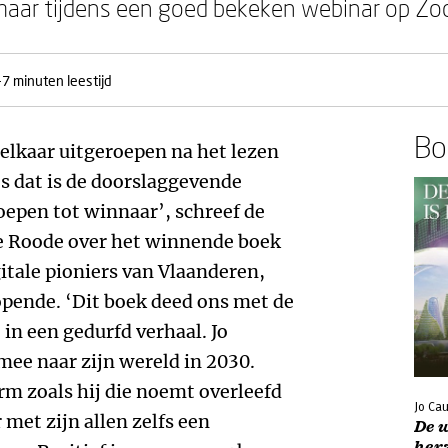
ar tijdens een goed bekeken webinar op Zo
-7 minuten leestijd
Boe
 elkaar uitgeroepen na het lezen
es dat is de doorslaggevende
oepen tot winnaar’, schreef de
de Roode over het winnende boek
gitale pioniers van Vlaanderen,
opende. ‘Dit boek deed ons met de
n een gedurfd verhaal. Jo
ee naar zijn wereld in 2030.
m zoals hij die noemt overleefd
Jo Ca
 met zijn allen zelfs een
De w
her