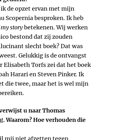
 ik de opzet ervan met mijn
au Scopernia besproken. Ik heb
f my story
betekenen. Wij werken
sico bestond dat zij zouden
llucinant slecht boek? Dat was
eweest. Gelukkig is de ontvangst
 Elisabeth Torfs zei dat het boek
ah Harari en Steven Pinker. Ik
et die twee, maar het is wel mijn
bereiken.
 verwijst u naar Thomas
at
. Waarom? Hoe verhouden die
il mij niet afzetten tegen