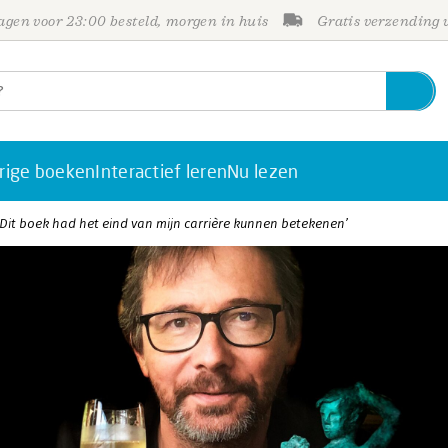
gen voor 23:00 besteld, morgen in huis
Gratis verzending
rige boeken
Interactief leren
Nu lezen
‘Dit boek had het eind van mijn carrière kunnen betekenen’