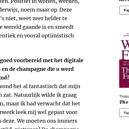
ken. Positief in wonen, werken,
derwijs, noem maar op. Deze
Pa
s niet, weet zeer helder te
e wereld gaande is en smeedt
entiek en vooral optimistisch
 goed voorbereid met het digitale
n en de champagne die u werd
end?
k vond het al fantastisch dat mijn
 zat. Natuurlijk wilde ik graag
Thoma
The 
n, maar ik had verwacht dat het
urwerk leek mij wel gepast voor
Pap
als deze. We moeten ons immers