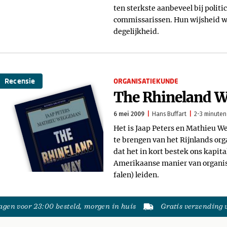
ten sterkste aanbeveel bij polit
commissarissen. Hun wijsheid wo
degelijkheid.
Recensie
ORGANISATIEKUNDE
The Rhineland 
6 mei 2009
Hans Buffart
2-3 minuten 
Het is Jaap Peters en Mathieu W
te brengen van het Rijnlands org
dat het in kort bestek ons kapit
Amerikaanse manier van organise
falen) leiden.
gen voor 23:00 besteld, morgen in huis
Gratis verzending