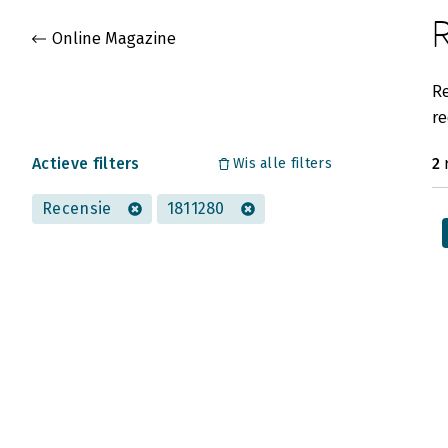
Gevonden artikelen
Online Magazine
Re
re
Actieve filters
2
Wis alle filters
Recensie
1811280