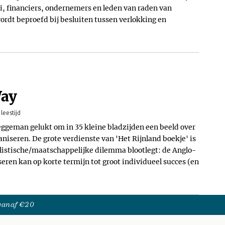
ici, financiers, ondernemers en leden van raden van
rdt beproefd bij besluiten tussen verlokking en
Way
leestijd
eggeman gelukt om in 35 kleine bladzijden een beeld over
aniseren. De grote verdienste van 'Het Rijnland boekje' is
alistische/maatschappelijke dilemma blootlegt: de Anglo-
ren kan op korte termijn tot groot individueel succes (en
 vanaf €20