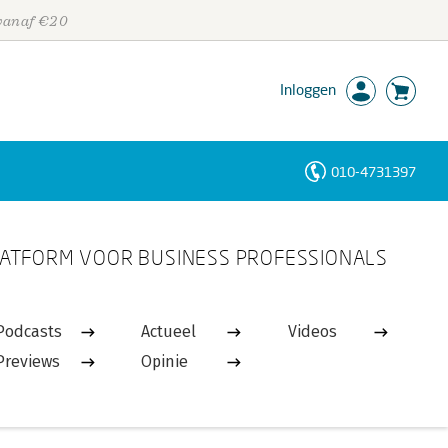
 vanaf €20
Inloggen
010-4731397
Personen
ATFORM VOOR BUSINESS PROFESSIONALS
Trefwoorden
Podcasts
Actueel
Videos
Previews
Opinie