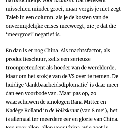
hartstochtelijk voor
localism
. Dat betekent
misschien minder groei, maar vergis je niet zegt
Taleb in een column, als je de kosten van de
onvermijdelijke crises meeweegt, zie je dat die
‘meergroei’ negatief is.
En dan is er nog China. Als machtsfactor, als
productieschuur, zelfs een serieuze
troonpretendent als hoeder van de wereldorde,
klaar om het stokje van de VS over te nemen. De
huidige ‘dankbaarheidsdiplomatie’ is daar meer
dan een voorbode van. Maar pas op, zo
waarschuwen de sinologen Rana Mitter en
Nadège Rolland in
de Volkskrant
(van 8 mei), het
is allemaal ter meerdere eer en glorie van China.
Een voor allen, allen voor China. Wie zoet is