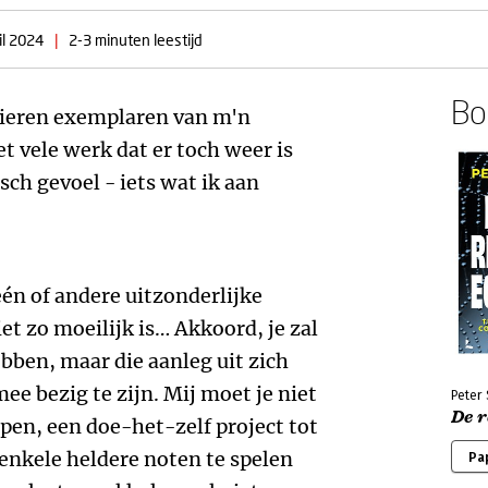
il 2024
|
2-3 minuten leestijd
Boe
pieren exemplaren van m'n
 vele werk dat er toch weer is
sch gevoel - iets wat ik aan
én of andere uitzonderlijke
niet zo moeilijk is… Akkoord, je zal
bben, maar die aanleg uit zich
ee bezig te zijn. Mij moet je niet
Peter
De 
en, een doe-het-zelf project tot
 enkele heldere noten te spelen
Pa