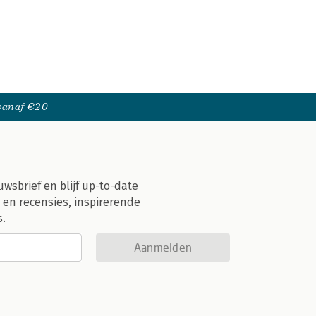
 vanaf €20
uwsbrief en blijf up-to-date
 en recensies, inspirerende
s.
Aanmelden