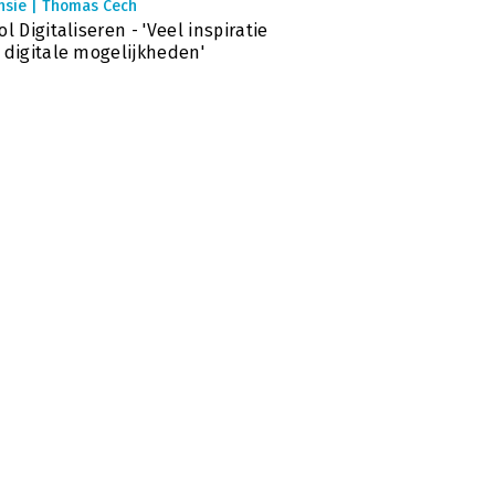
nsie | Thomas Cech
ol Digitaliseren - 'Veel inspiratie
 digitale mogelijkheden'