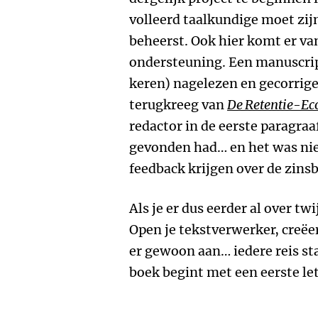
volleerd taalkundige moet zij
beheerst. Ook hier komt er va
ondersteuning. Een manuscri
keren) nagelezen en gecorrige
terugkreeg van
De Retentie-E
redactor in de eerste paragraaf
gevonden had… en het was niet 
feedback krijgen over de zins
Als je er dus eerder al over tw
Open je tekstverwerker, creë
er gewoon aan… iedere reis sta
boek begint met een eerste le