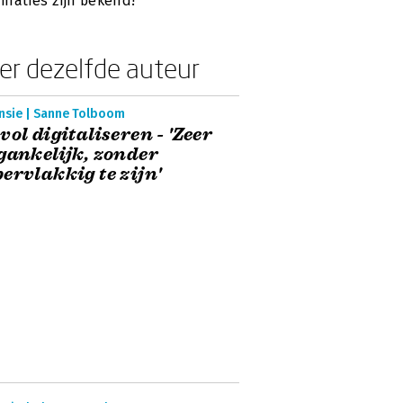
naties zijn bekend!
er dezelfde auteur
nsie | Sanne Tolboom
vol digitaliseren - 'Zeer
gankelijk, zonder
ervlakkig te zijn'