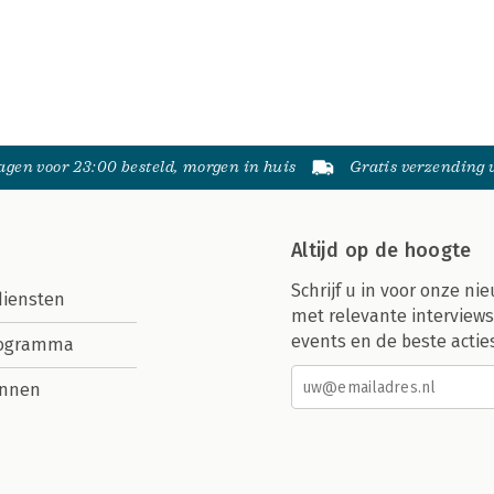
gen voor 23:00 besteld, morgen in huis
Gratis verzending
Altijd op de hoogte
Schrijf u in voor onze nie
diensten
met relevante interviews
events en de beste actie
rogramma
nnen