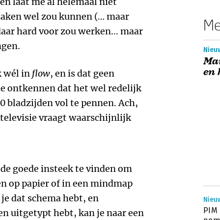
en laat me al helemaal niet
 zaken wel zou kunnen (… maar
Me
daar hard voor zou werken... maar
ngen.
Nieu
Ma
en 
k wél in
flow
, en is dat geen
te ontkennen dat het wel redelijk
0 bladzijden vol te pennen. Ach,
televisie vraagt waarschijnlijk
 de goede insteek te vinden om
ten op papier of in een mindmap
s je dat schema hebt, en
Nieu
PIM 
n uitgetypt hebt, kan je naar een