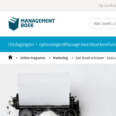
Op werkda
Uitdagingen + oplossingen
Managementboeken
Ove
Online magazine
Marketing
Een boek schrijven - Laat