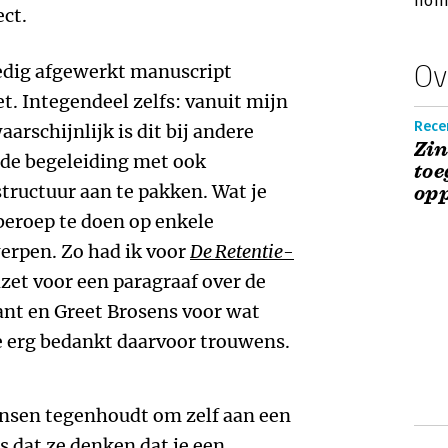
nomi
ect.
Ov
ledig afgewerkt manuscript
et. Integendeel zelfs: vanuit mijn
Rece
rschijnlijk is dit bij andere
Zin
oede begeleiding met ook
toe
structuur aan te pakken. Wat je
opp
beroep te doen op enkele
erpen. Zo had ik voor
De Retentie-
zet voor een paragraaf over de
Tant en Greet Brosens voor wat
ie erg bedankt daarvoor trouwens.
nsen tegenhoudt om zelf aan een
is dat ze denken dat je een