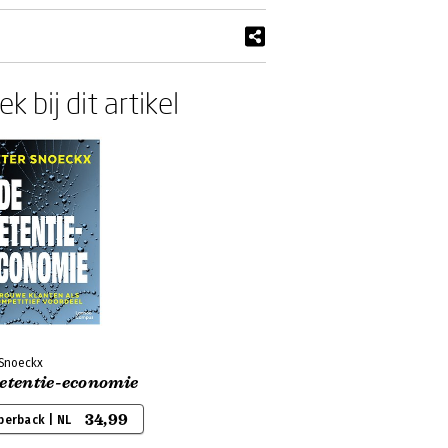
k bij dit artikel
 Snoeckx
retentie-economie
34,99
perback | NL