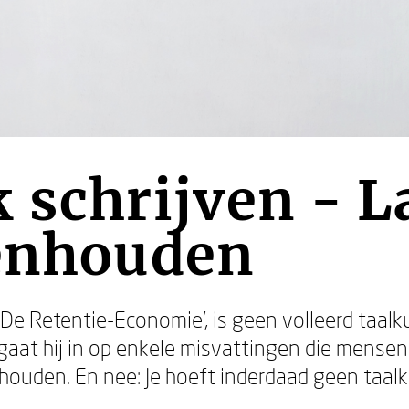
 schrijven - La
genhouden
‘De Retentie-Economie’, is geen volleerd taalk
log gaat hij in op enkele misvattingen die men
nhouden. En nee: Je hoeft inderdaad geen taalk