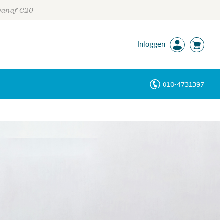
 vanaf €20
Inloggen
010-4731397
Personen
Trefwoorden