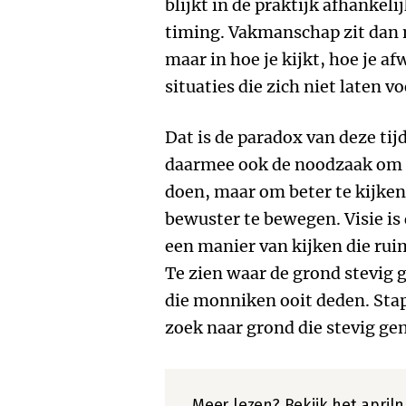
blijkt in de praktijk afhankel
timing. Vakmanschap zit dan ni
maar in hoe je kijkt, hoe je af
situaties die zich niet laten v
Dat is de paradox van deze tij
daarmee ook de noodzaak om t
doen, maar om beter te kijken
bewuster te bewegen. Visie is
een manier van kijken die rui
Te zien waar de grond stevig g
die monniken ooit deden. Stap 
zoek naar grond die stevig gen
Meer lezen? Bekijk het
april