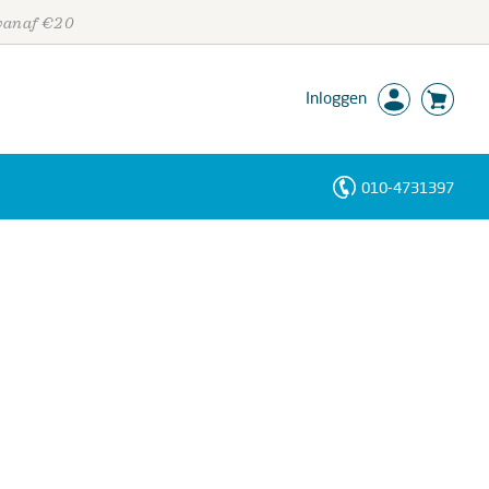
 vanaf €20
Inloggen
010-4731397
Personen
Trefwoorden