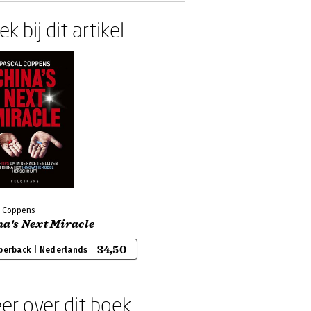
k bij dit artikel
l Coppens
na's Next Miracle
34,50
perback | Nederlands
er over dit boek