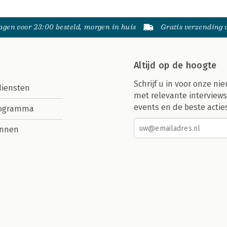
gen voor 23:00 besteld, morgen in huis
Gratis verzending
Altijd op de hoogte
Schrijf u in voor onze nie
diensten
met relevante interviews
events en de beste actie
rogramma
nnen