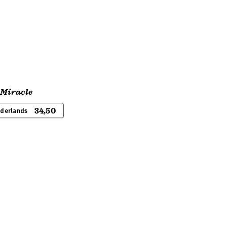
 Miracle
34,50
ederlands