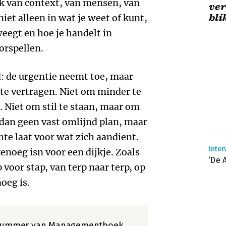
ijk van context, van mensen, van
ver
bli
et alleen in wat je weet of kunt,
weegt en hoe je handelt in
oorspellen.
d: de urgentie neemt toe, maar
e vertragen. Niet om minder te
. Niet om stil te staan, maar om
 dan geen vast omlijnd plan, maar
mte laat voor wat zich aandient.
Inter
enoeg isn voor een dijkje. Zoals
‘De 
voor stap, van terp naar terp, op
oeg is.
nummer
van Managementboek