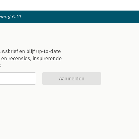
 vanaf €20
uwsbrief en blijf up-to-date
 en recensies, inspirerende
s.
Aanmelden