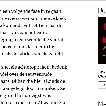
Boe
m een volgende fase in te gaan,
interview
over zijn nieuwe boek
de komende vijf tot tien jaar de
laats van aan het werk
eging in een wereld die vooral
, in een land dat hier in het
n als de fabriek van de wereld.
l snel als achterop raken, bedenk
Pasca
andel over de eeuwenoude
Chi
ats. Dijken die hier al sinds de
Pa
it aangelegd door monniken. Ze
e grond het stevigst was,
Me
den terp met terp. Al wandelend