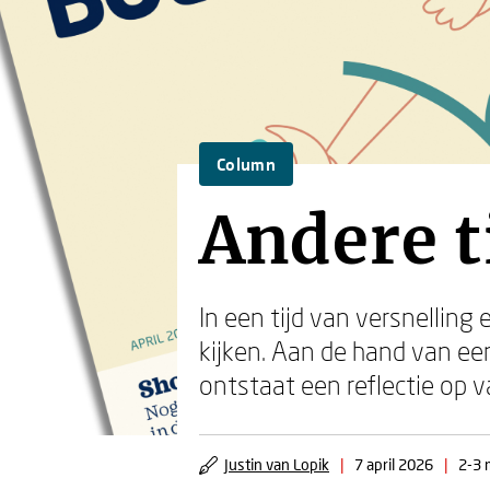
Column
Andere t
In een tijd van versnellin
kijken. Aan de hand van ee
ontstaat een reflectie op 
Justin van Lopik
|
7 april 2026
|
2-3 