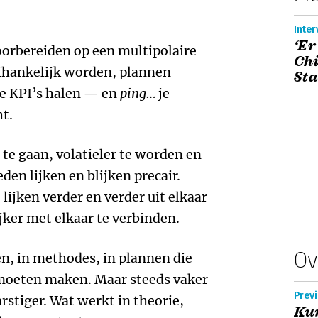
Inter
‘Er
orbereiden op een multipolaire
Chi
fhankelijk worden, plannen
Sta
je KPI’s halen — en
ping…
je
ht.
r te gaan, volatieler te worden en
den lijken en blijken precair.
lijken verder en verder uit elkaar
ijker met elkaar te verbinden.
Ov
n, in methodes, in plannen die
moeten maken. Maar steeds vaker
Prev
rstiger. Wat werkt in theorie,
Ku