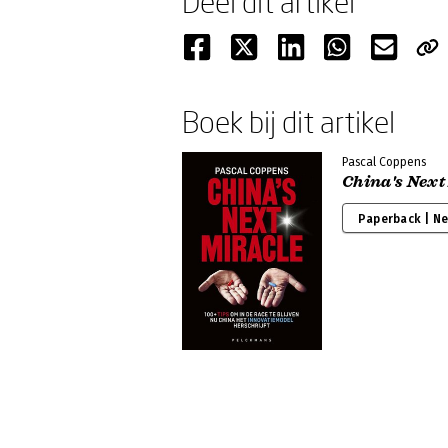
Deel dit artikel
Boek bij dit artikel
Pascal Coppens
China's Next
Paperback | N