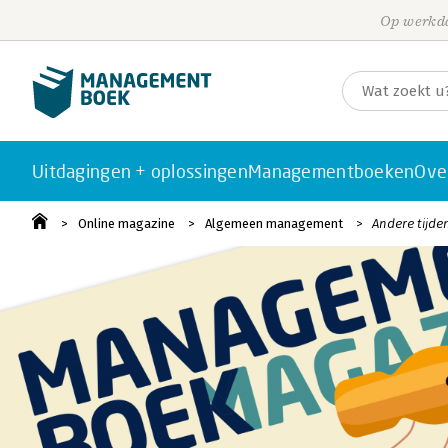
Op werkda
Uitdagingen + oplossingen
Managementboeken
Ove
Online magazine
Algemeen management
Andere tijde