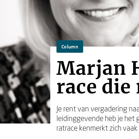
Column
Marjan H
race die
Je rent van vergadering naa
leidinggevende heb je het g
ratrace kenmerkt zich vaak 