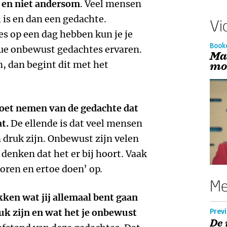
 en niet andersom
. Veel mensen
 is en dan een gedachte.
Vi
s op een dag hebben kun je je
Book
nue onbewust gedachtes ervaren.
Ma
n, dan begint dit met het
mo
moet nemen van de gedachte dat
at.
De ellende is dat veel mensen
druk zijn. Onbewust zijn velen
denken dat het er bij hoort. Vaak
horen en ertoe doen’ op.
Me
kken wat jij allemaal bent gaan
ruk zijn en wat het je onbewust
Previ
De 