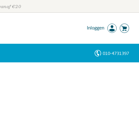
 vanaf €20
Inloggen
010-4731397
Personen
Trefwoorden