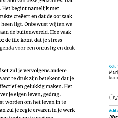
fstand van deze gedachtes. Dat
t. Het begint namelijk met
drukte creëert en dat de oorzaak
e heen ligt. Onbewust wijten we
e aan de buitenwereld. Hoe vaak
r de file komt dat je stress
 agenda voor een onrustig en druk
Colu
set zul je vervolgens andere
Marj
kun
ant te druk zijn betekent dat je
effectief en gelukkig maken. Het
er je eigen leven, gedrag,
Ov
st worden om het leven in te
dan zul je regie ervaren in je werk
Acht
Mar
een topteam te creëren.