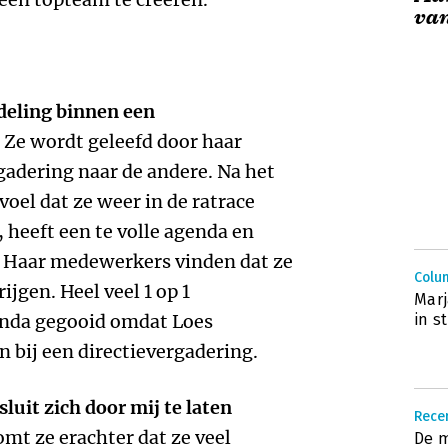
va
fdeling binnen een
Ze wordt geleefd door haar
gadering naar de andere. Na het
voel dat ze weer in de ratrace
s, heeft een te volle agenda en
. Haar medewerkers vinden dat ze
Colu
ijgen. Heel veel 1 op 1
Marj
enda gegooid omdat Loes
in s
 bij een directievergadering.
sluit zich door mij te laten
Recen
omt ze erachter dat ze veel
De m