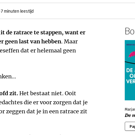
-7 minuten leestijd
Boe
t de ratrace te stappen, want er
er geen last van hebben
. Maar
beseffen dat er helemaal geen
enken…
ofd zit.
Het bestaat niet. Ooit
edachtes die er voor zorgen dat je
Marja
or zeggen dat je in een ratrace zit
De 
Pa