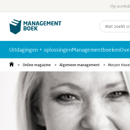
Op werkda
Uitdagingen + oplossingen
Managementboeken
Ove
Online magazine
Algemeen management
Marjan Hasel