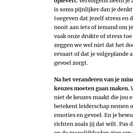
oplevert.
Vervolgens neem je a
is soms pijnlijker dan je denk
toegeven dat jezelf stress en 
nooit aan iets of iemand om j
vaak onze drukte of stress to
zeggen we wel niet dat het doo
ervaart of dat je volgeplande
gevoel zorgt.
Na het veranderen van je mind
keuzes moeten gaan maken.
W
niet de keuzes maakt die jou 
betekent leiderschap nemen ov
emoties en gevoel. En je bewu
richten zoals jij dat wilt. Pas 
en de mogelijkheden zien om 