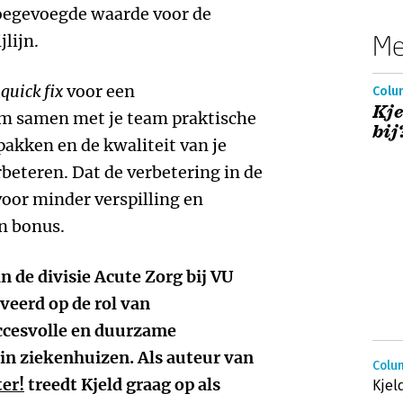
toegevoegde waarde voor de
Me
jlijn.
n
quick fix
voor een
Colum
Kje
 om samen met je team praktische
bij
pakken en de kwaliteit van je
beteren. Dat de verbetering in de
voor minder verspilling en
en bonus.
an de divisie Acute Zorg bij VU
eerd op de rol van
uccesvolle en duurzame
 in ziekenhuizen. Als auteur van
Colum
er!
treedt Kjeld graag op als
Kjel