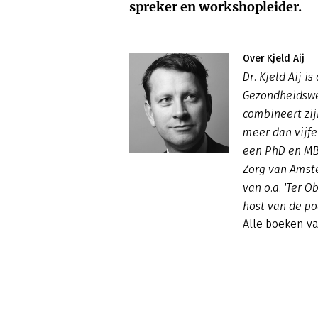
spreker en workshopleider.
Over Kjeld Aij
Dr. Kjeld Aij is
Gezondheidswe
combineert zi
meer dan vijfe
een PhD en MBA
Zorg van Amste
van o.a. 'Ter O
host van de p
Alle boeken va