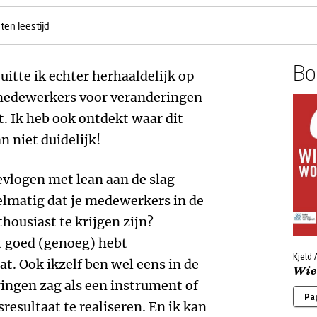
ten leestijd
Boe
itte ik echter herhaaldelijk op
 medewerkers voor veranderingen
. Ik heb ook ontdekt waar dit
n niet duidelijk!
evlogen met lean aan de slag
elmatig dat je medewerkers in de
housiast te krijgen zijn?
et goed (genoeg) hebt
Kjeld A
t. Ook ikzelf ben wel eens in de
Wie 
ringen zag als een instrument of
Pa
esultaat te realiseren. En ik kan