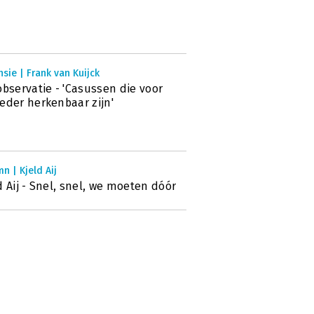
sie | Frank van Kuijck
observatie - 'Casussen die voor
eder herkenbaar zijn'
n | Kjeld Aij
d Aij - Snel, snel, we moeten dóór