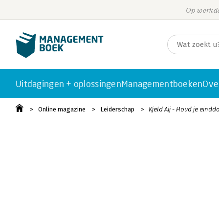
Op werkda
Uitdagingen + oplossingen
Managementboeken
Ove
Online magazine
Leiderschap
Kjeld Aij - Houd je eind