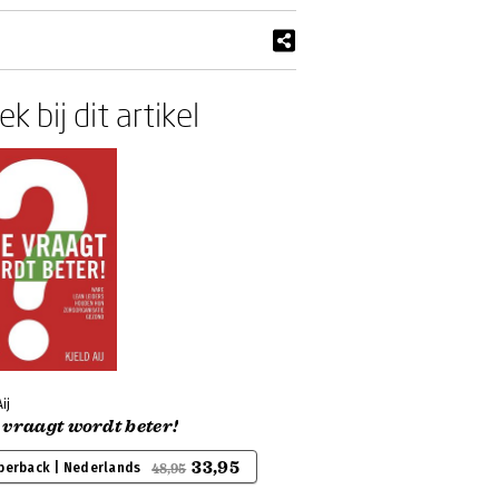
k bij dit artikel
ij
vraagt wordt beter!
33,95
perback | Nederlands
48,95