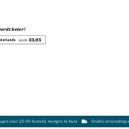
ordt beter!
33,95
ederlands
48,95
gen voor 23:00 besteld, morgen in huis
Gratis verzending