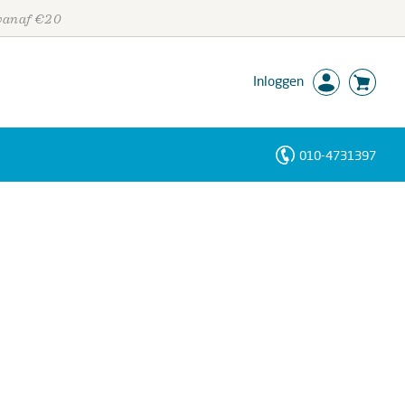
 vanaf €20
Inloggen
010-4731397
Personen
Trefwoorden