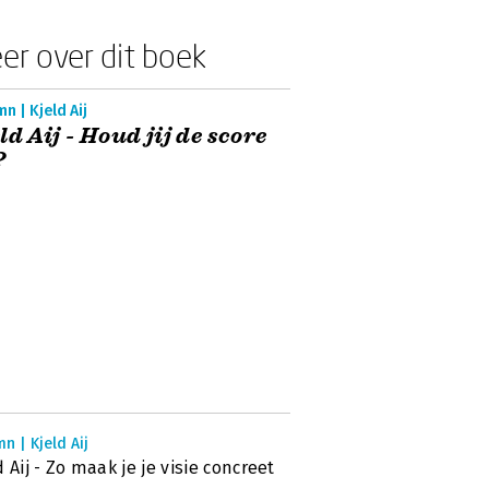
er over dit boek
n | Kjeld Aij
ld Aij - Houd jij de score
?
n | Kjeld Aij
d Aij - Zo maak je je visie concreet