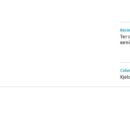
Recen
Ter 
eeni
Colum
Kjel