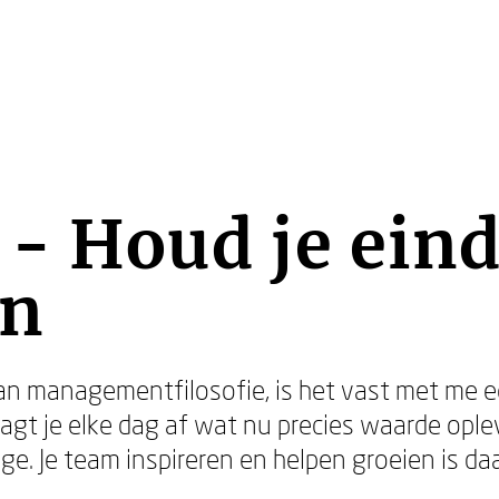
j - Houd je ein
en
ean managementfilosofie, is het vast met me 
raagt je elke dag af wat nu precies waarde ople
ge. Je team inspireren en helpen groeien is daa