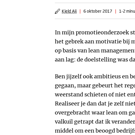
Kjeld Aij
|
6 oktober 2017
|
1-2 minu
In mijn promotieonderzoek stu
het gebrek aan motivatie bij
op basis van lean management
aan lag: de doelstelling was da
Ben jijzelf ook ambitieus en b
gegaan, maar gebeurt het reg
weerstand schieten of niet ent
Realiseer je dan dat je zelf ni
overgebracht waar lean om gaa
valkuil getrapt dat ik verande
middel om een beoogd bedrijfsr