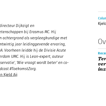
Colum
Kjel
 directeur Dijkzigt en
tenschappen bij Erasmus MC. Hij
jn achtergrond als verpleegkundige met
Ov
ntwintig jaar leidinggevende ervaring,
. Voorheen leidde hij de Divisie Acute
Rece
rdam UMC. Hij is Lean-expert, auteur
Ter
bservatie', 'Wie vraagt wordt beter' en co-
ver
inz
odcast #ToekomstZorg.
n Kjeld Aij