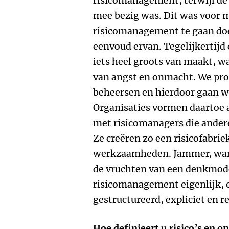
risicomanagement, terwijl de f
mee bezig was. Dit was voor m
risicomanagement te gaan doe
eenvoud ervan. Tegelijkertijd
iets heel groots van maakt, wa
van angst en onmacht. We pro
beheersen en hierdoor gaan w
Organisaties vormen daartoe
met risicomanagers die ande
Ze creëren zo een risicofabrie
werkzaamheden. Jammer, want
de vruchten van een denkmode
risicomanagement eigenlijk,
gestructureerd, expliciet en re
Hoe definieert u risico’s en 