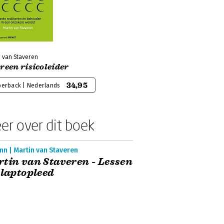
n van Staveren
reen risicoleider
34,95
perback | Nederlands
er over dit boek
n | Martin van Staveren
tin van Staveren - Lessen
 laptopleed