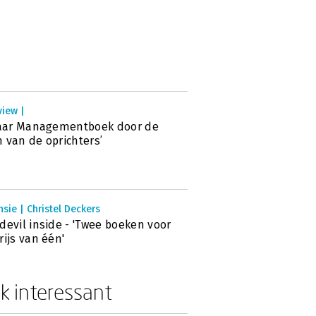
view |
jaar Managementboek door de
 van de oprichters’
sie | Christel Deckers
devil inside - 'Twee boeken voor
rijs van één'
k interessant