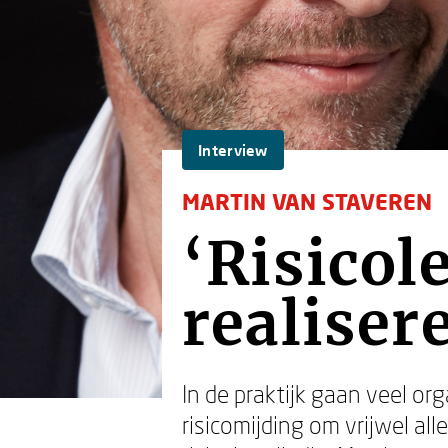
Interview
MARTIN VAN STAVEREN
‘Risicol
realiser
In de praktijk gaan veel o
risicomijding om vrijwel al