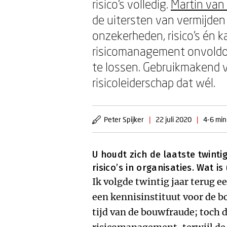
risico’s volledig.
Martin van
de uitersten van vermijden
onzekerheden, risico’s én k
risicomanagement onvoldoe
te lossen. Gebruikmakend 
risicoleiderschap dat wél.
Peter Spijker
|
22 juli 2020
|
4-6 min
U houdt zich de laatste twint
risico’s in organisaties. Wat i
Ik volgde twintig jaar terug 
een kennisinstituut voor de b
tijd van de bouwfraude; toch 