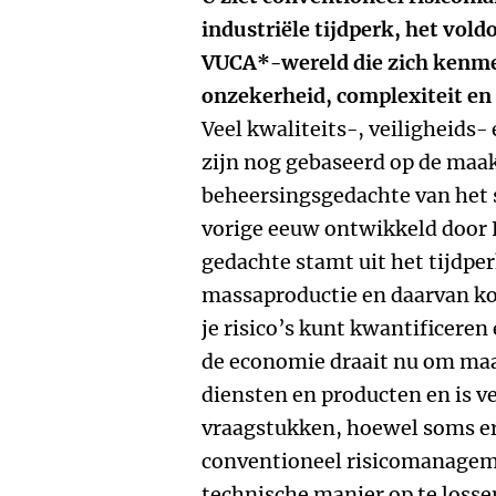
industriële tijdperk, het vold
VUCA*-wereld die zich kenmer
onzekerheid, complexiteit en
Veel kwaliteits-, veiligheid
zijn nog gebaseerd op de maa
beheersingsgedachte van het 
vorige eeuw ontwikkeld door F
gedachte stamt uit het tijdpe
massaproductie en daarvan ko
je risico’s kunt kwantificere
de economie draait nu om ma
diensten en producten en is ve
vraagstukken, hoewel soms er
conventioneel risicomanageme
technische manier op te loss