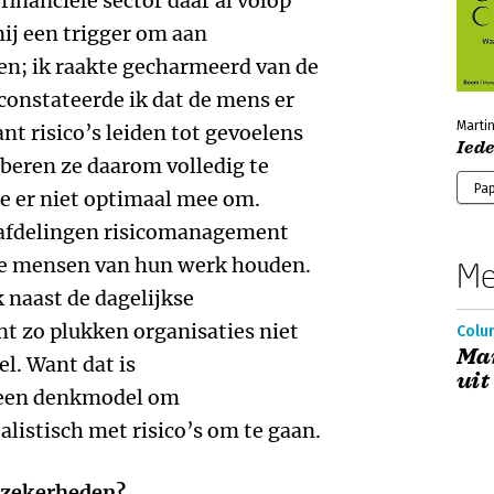
inanciële sector daar al volop
ij een trigger om aan
n; ik raakte gecharmeerd van de
 constateerde ik dat de mens er
Marti
nt risico’s leiden tot gevoelens
Iede
beren ze daarom volledig te
Pa
e er niet optimaal mee om.
 afdelingen risicomanagement
re mensen van hun werk houden.
Me
k naast de dagelijkse
 zo plukken organisaties niet
Colum
Mar
l. Want dat is
uit
 een denkmodel om
alistisch met risico’s om te gaan.
onzekerheden?