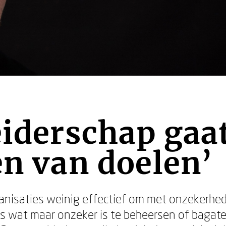
eiderschap gaa
en van doelen’
rganisaties weinig effectief om met onzekerhe
les wat maar onzeker is te beheersen of bagat