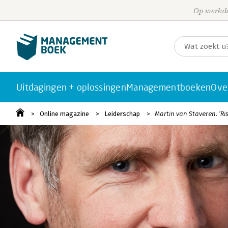
Op werkda
Uitdagingen + oplossingen
Managementboeken
Ove
Online magazine
Leiderschap
Martin van Staveren: ‘R