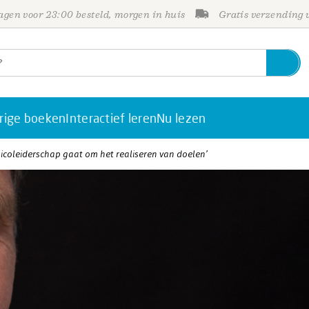
gen voor 23:00 besteld, morgen in huis
Gratis verzending
rige boeken
Interactief leren
Nu lezen
isicoleiderschap gaat om het realiseren van doelen’