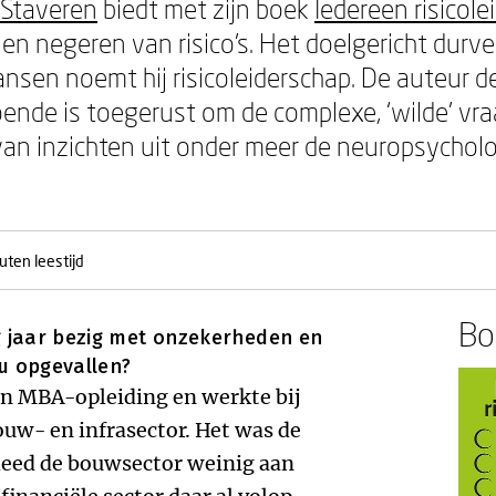
 Staveren
biedt met zijn boek
Iedereen risicole
 en negeren van risico’s. Het doelgericht du
ansen noemt hij risicoleiderschap. De auteur d
nde is toegerust om de complexe, ‘wilde’ vra
van inzichten uit onder meer de neuropsychol
uten leestijd
Boe
ig jaar bezig met onzekerheden en
s u opgevallen?
een MBA-opleiding en werkte bij
ouw- en infrasector. Het was de
deed de bouwsector weinig aan