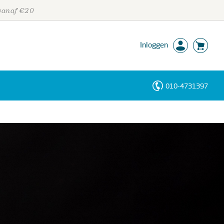
 vanaf €20
Inloggen
010-4731397
Personen
Trefwoorden