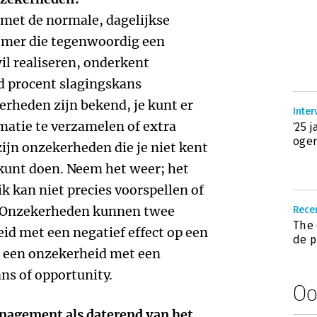
 met de normale, dagelijkse
mer die tegenwoordig een
il realiseren, onderkent
d procent slagingskans
heden zijn bekend, je kunt er
Inter
matie te verzamelen of extra
‘25 
ogen
ijn onzekerheden die je niet kent
 kunt doen. Neem het weer; het
ik kan niet precies voorspellen of
r. Onzekerheden kunnen twee
Recen
The 
id met een negatief effect op een
de p
n een onzekerheid met een
ans of opportunity.
Oo
anagement als daterend van het