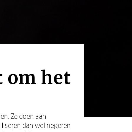
t om het
den. Ze doen aan
elliseren dan wel negeren