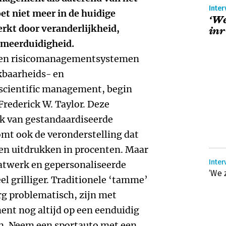
Inter
oet niet meer in de huidige
‘We
kt door veranderlijkheid,
inr
 meerduidigheid.
s- en risicomanagementsystemen
kbaarheids- en
scientific management, begin
rederick W. Taylor. Deze
rk van gestandaardiseerde
mt ook de veronderstelling dat
n en uitdrukken in procenten. Maar
Inter
atwerk en gepersonaliseerde
‘We 
el grilliger. Traditionele ‘tamme’
g problematisch, zijn met
nt nog altijd op een eenduidig
en. Neem een sportauto met een