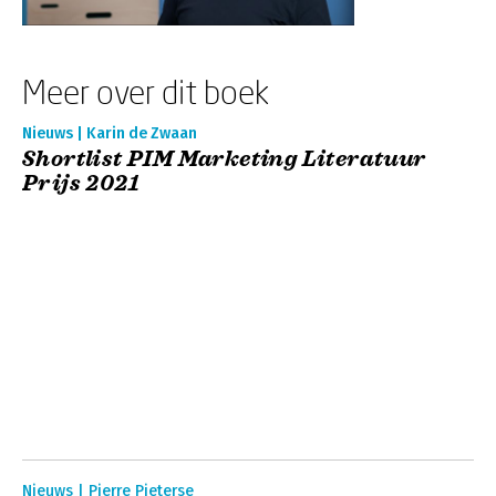
Meer over dit boek
Nieuws | Karin de Zwaan
Shortlist PIM Marketing Literatuur
Prijs 2021
Nieuws | Pierre Pieterse