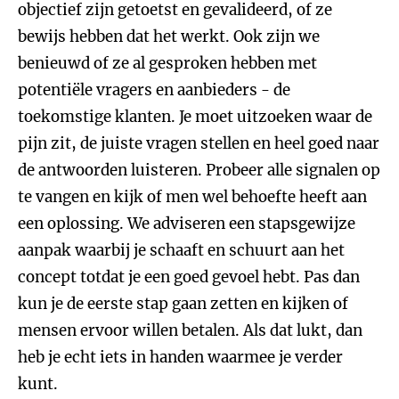
objectief zijn getoetst en gevalideerd, of ze
bewijs hebben dat het werkt. Ook zijn we
benieuwd of ze al gesproken hebben met
potentiële vragers en aanbieders - de
toekomstige klanten. Je moet uitzoeken waar de
pijn zit, de juiste vragen stellen en heel goed naar
de antwoorden luisteren. Probeer alle signalen op
te vangen en kijk of men wel behoefte heeft aan
een oplossing. We adviseren een stapsgewijze
aanpak waarbij je schaaft en schuurt aan het
concept totdat je een goed gevoel hebt. Pas dan
kun je de eerste stap gaan zetten en kijken of
mensen ervoor willen betalen. Als dat lukt, dan
heb je echt iets in handen waarmee je verder
kunt.