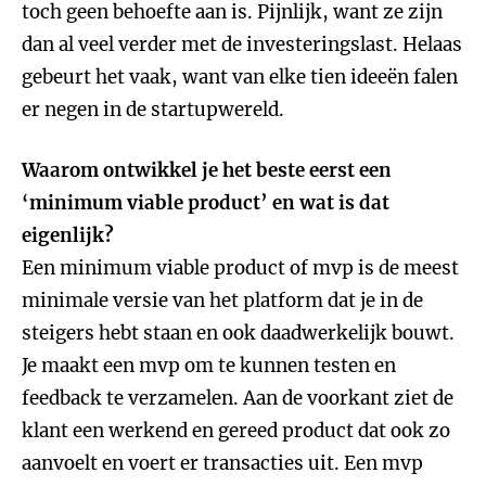
toch geen behoefte aan is. Pijnlijk, want ze zijn
dan al veel verder met de investeringslast. Helaas
gebeurt het vaak, want van elke tien ideeën falen
er negen in de startupwereld.
Waarom ontwikkel je het beste eerst een
‘minimum viable product’ en wat is dat
eigenlijk?
Een minimum viable product of mvp is de meest
minimale versie van het platform dat je in de
steigers hebt staan en ook daadwerkelijk bouwt.
Je maakt een mvp om te kunnen testen en
feedback te verzamelen. Aan de voorkant ziet de
klant een werkend en gereed product dat ook zo
aanvoelt en voert er transacties uit. Een mvp