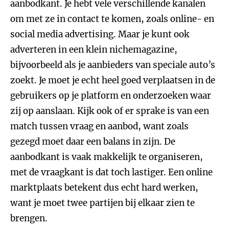
aanbodkant. Je hebt vele verschillende kanalen
om met ze in contact te komen, zoals online- en
social media advertising. Maar je kunt ook
adverteren in een klein nichemagazine,
bijvoorbeeld als je aanbieders van speciale auto’s
zoekt. Je moet je echt heel goed verplaatsen in de
gebruikers op je platform en onderzoeken waar
zij op aanslaan. Kijk ook of er sprake is van een
match tussen vraag en aanbod, want zoals
gezegd moet daar een balans in zijn. De
aanbodkant is vaak makkelijk te organiseren,
met de vraagkant is dat toch lastiger. Een online
marktplaats betekent dus echt hard werken,
want je moet twee partijen bij elkaar zien te
brengen.