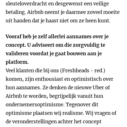
sleuteloverdracht en desgewenst een veilige
betaling. Airbnb neemt je daarmee zoveel moeite
uit handen dat je haast niet om ze heen kunt.
Vooraf heb je zelf allerlei aannames over je
concept. U adviseert om die zorgvuldig te
valideren voordat je gaat bouwen aan je
platform.
Veel klanten die bij ons (Freshheads - red.)
komen, zijn enthousiast en optimistisch over
hun aannames. Ze denken de nieuwe Uber of
Airbnb te worden, begrijpelijk vanuit hun
ondernemersoptimisme. Tegenover dit
optimisme plaatsen wij realisme. Wij vragen of
de veronderstellingen achter het concept