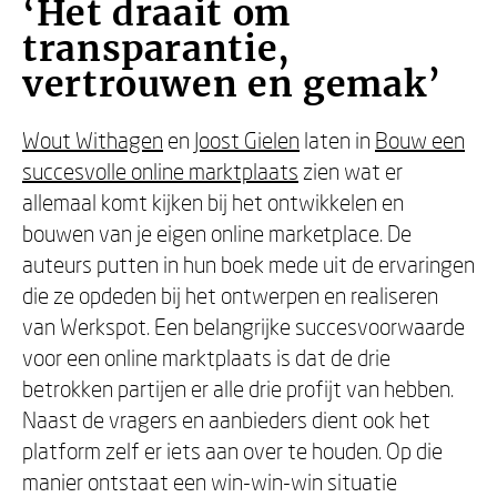
‘Het draait om
transparantie,
vertrouwen en gemak’
Wout Withagen
en
Joost Gielen
laten in
Bouw een
succesvolle online marktplaats
zien wat er
allemaal komt kijken bij het ontwikkelen en
bouwen van je eigen online marketplace. De
auteurs putten in hun boek mede uit de ervaringen
die ze opdeden bij het ontwerpen en realiseren
van Werkspot. Een belangrijke succesvoorwaarde
voor een online marktplaats is dat de drie
betrokken partijen er alle drie profijt van hebben.
Naast de vragers en aanbieders dient ook het
platform zelf er iets aan over te houden. Op die
manier ontstaat een win-win-win situatie