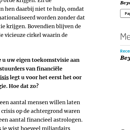
p orde krijgen. En de
Beyo
n hen daarbij niet te hulp, omdat
Pa
nationaliseerd worden zonder dat
e krijgen. Bovendien blijven de
Me
e vicieuze cirkel waarin de
Recen
Bey
e u uw eigen toekomstvisie aan
stuurders van financiële
isis
legt u voor het eerst het oor
gie. Hoe dat zo?
 een aantal mensen willen laten
e crisis op de achtergrond waren
en aantal financieel astrologen.
s je wist hoeveel miljardairs