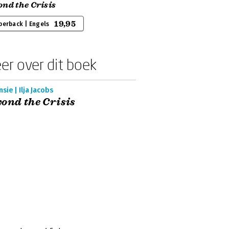
nd the Crisis
19,95
perback | Engels
er over dit boek
sie | Ilja Jacobs
ond the Crisis