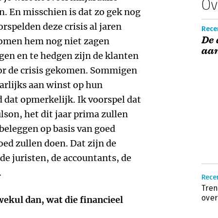
Ov
. En misschien is dat zo gek nog
orspelden deze crisis al jaren
Recen
De 
nomen hem nog niet zagen
aan
gen en te hedgen zijn de klanten
or de crisis gekomen. Sommigen
arlijks aan winst op hun
 dat opmerkelijk. Ik voorspel dat
son, het dit jaar prima zullen
 beleggen op basis van goed
oed zullen doen. Dat zijn de
 de juristen, de accountants, de
.
Recen
Tren
over
wekul dan, wat die financieel