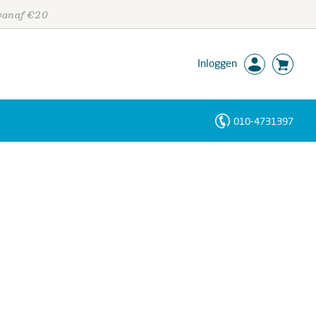
 vanaf €20
Inloggen
010-4731397
Personen
Trefwoorden