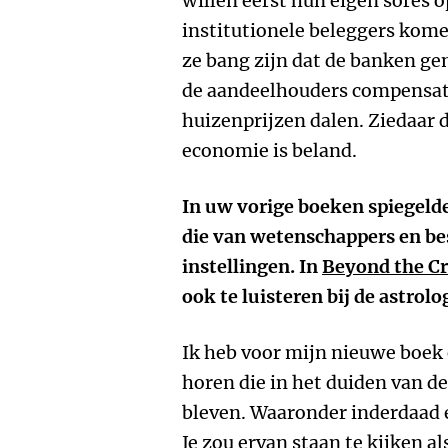
willen eerst hun eigen sores o
institutionele beleggers kome
ze bang zijn dat de banken ge
de aandeelhouders compensati
huizenprijzen dalen. Ziedaar d
economie is beland.
In uw vorige boeken spiegeld
die van wetenschappers en be
instellingen. In
Beyond the Cr
ook te luisteren bij de astrolo
Ik heb voor mijn nieuwe boek
horen die in het duiden van d
bleven. Waaronder inderdaad e
Je zou ervan staan te kijken al