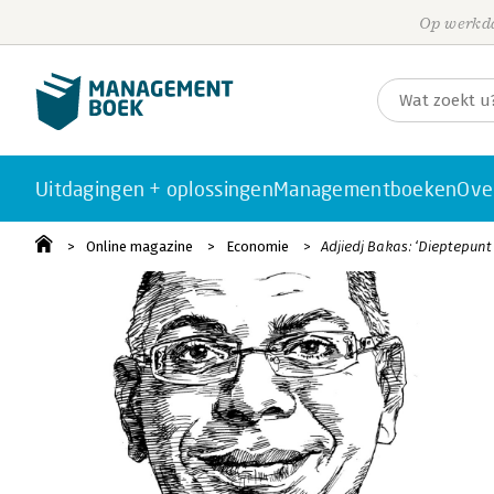
Op werkda
Uitdagingen + oplossingen
Managementboeken
Ove
Online magazine
Economie
Adjiedj Bakas: ‘Dieptepunt