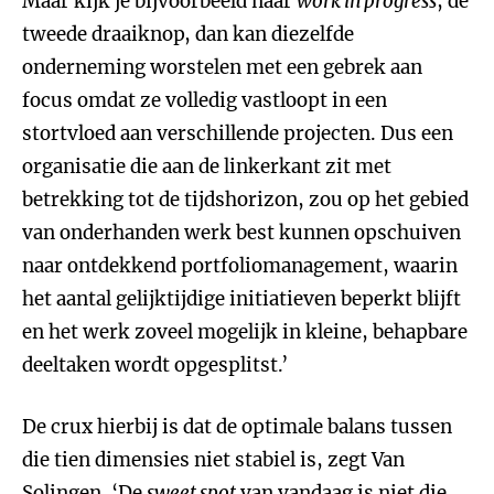
Maar kijk je bijvoorbeeld naar
work in progress
, de
tweede draaiknop, dan kan diezelfde
onderneming worstelen met een gebrek aan
focus omdat ze volledig vastloopt in een
stortvloed aan verschillende projecten. Dus een
organisatie die aan de linkerkant zit met
betrekking tot de tijdshorizon, zou op het gebied
van onderhanden werk best kunnen opschuiven
naar ontdekkend portfoliomanagement, waarin
het aantal gelijktijdige initiatieven beperkt blijft
en het werk zoveel mogelijk in kleine, behapbare
deeltaken wordt opgesplitst.’
De crux hierbij is dat de optimale balans tussen
die tien dimensies niet stabiel is, zegt Van
Solingen. ‘De
sweet spot
van vandaag is niet die