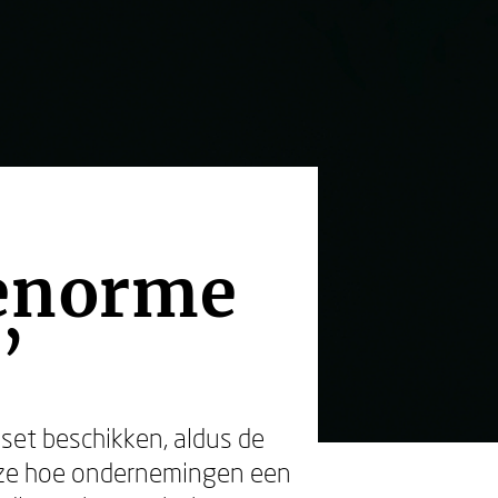
 enorme
’
set beschikken, aldus de
t ze hoe ondernemingen een