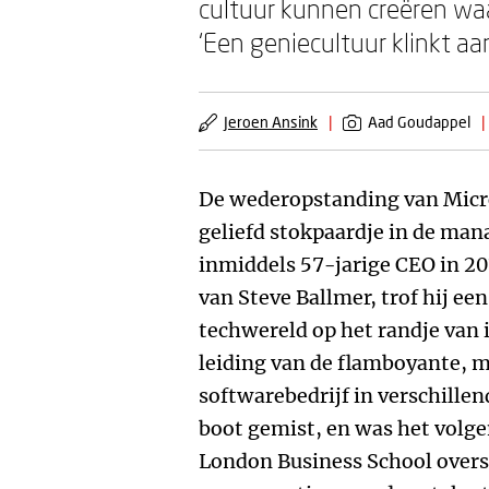
cultuur kunnen creëren waa
‘Een geniecultuur klinkt aan
Jeroen Ansink
|
Aad Goudappel
|
De wederopstanding van Micro
geliefd stokpaardje in de man
inmiddels 57-jarige CEO in 2
van Steve Ballmer, trof hij ee
techwereld op het randje van 
leiding van de flamboyante, m
softwarebedrijf in verschille
boot gemist, en was het volg
London Business School overs