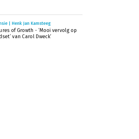
nsie | Henk Jan Kamsteeg
ures of Growth - ‘Mooi vervolg op
dset’ van Carol Dweck’