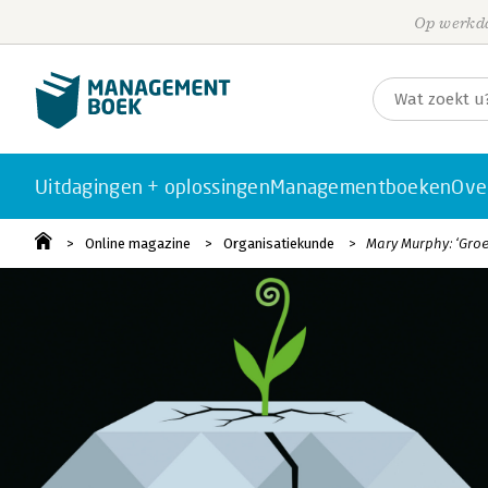
Op werkda
Uitdagingen + oplossingen
Managementboeken
Ove
Online magazine
Organisatiekunde
Mary Murphy: ‘Groe