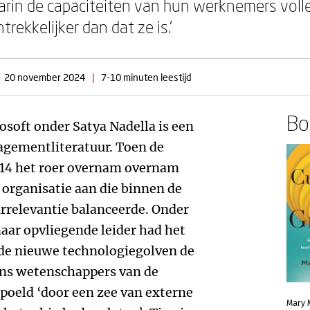
rin de capaciteiten van hun werknemers volle
trekkelijker dan dat ze is.’
20 november 2024
|
7-10 minuten leestijd
Boe
soft onder Satya Nadella is een
agementliteratuur. Toen de
014 het roer overnam overnam
n organisatie aan die binnen de
irrelevantie balanceerde. Onder
aar opvliegende leider had het
nde nieuwe technologiegolven de
ens wetenschappers van de
poeld ‘door een zee van externe
Mary 