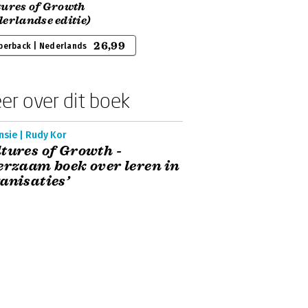
tures of Growth
erlandse editie)
26,99
perback | Nederlands
er over dit boek
nsie | Rudy Kor
tures of Growth -
erzaam boek over leren in
anisaties’