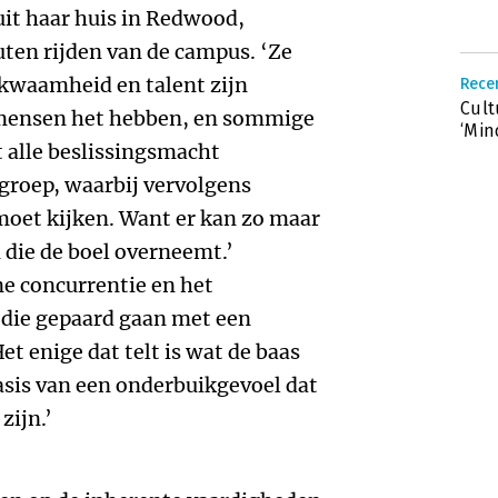
it haar huis in Redwood,
uten rijden van de campus. ‘Ze
ekwaamheid en talent zijn
Rece
Cult
mensen het hebben, en sommige
‘Min
t alle beslissingsmacht
 groep, waarbij vervolgens
moet kijken. Want er kan zo maar
die de boel overneemt.’
ne concurrentie en het
s die gepaard gaan met een
et enige dat telt is wat de baas
asis van een onderbuikgevoel dat
zijn.’