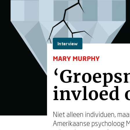
Interview
MARY MURPHY
‘Groeps
invloed 
Niet alleen individuen, ma
Amerikaanse psycholoog Ma