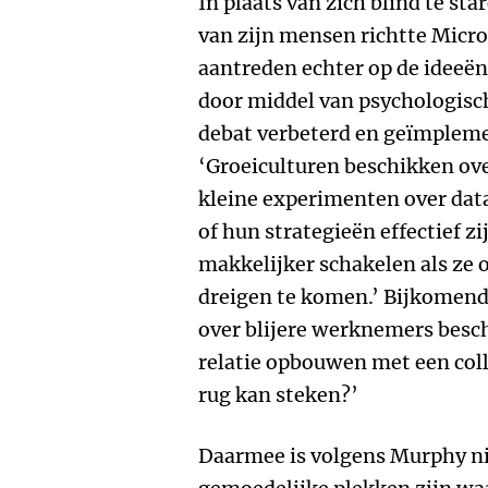
In plaats van zich blind te st
van zijn mensen richtte Micros
aantreden echter op de ideeën 
door middel van psychologisch
debat verbeterd en geïmplem
‘Groeiculturen beschikken o
kleine experimenten over dat
of hun strategieën effectief z
makkelijker schakelen als ze 
dreigen te komen.’ Bijkomend 
over blijere werknemers besc
relatie opbouwen met een coll
rug kan steken?’
Daarmee is volgens Murphy nie