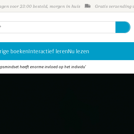
gen voor 23:00 besteld, morgen in huis
Gratis verzending
rige boeken
Interactief leren
Nu lezen
psmindset heeft enorme invloed op het individu’