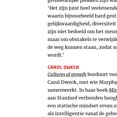
gemoedelijke plekken zijn waa
‘Het zijn juist heel veeleise
waarin bijvoorbeeld hard ges
gelijkwaardigheid, diversiteit
zijn niet bedoeld om het men
maar om obstakels te verwijd
de weg kunnen staan, zodat su
wordt.’
CAROL DWECK
Cultures of growth
borduurt voo
Carol Dweck, met wie Murphy
samenwerkt. In haar boek
Min
aan Stanford verbonden hoogle
een statische mindset ervan u
als intelligentie vanaf de geb