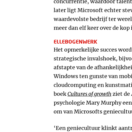
concurrentie, waardoor talent 
later ligt Microsoft echter ste
waardevolste bedrijf ter were
meer dan elf keer over de kop 
ELLEBOGENWERK
Het opmerkelijke succes wordt
strategische invalshoek, bijvo
afstapte van de afhankelijkhe
Windows ten gunste van mobi
cloudcomputing en kunstmatig
boek
Cultures of growth
ziet de
psychologie Mary Murphy een d
om van Microsofts geniecultu
‘Een geniecultuur klinkt aantre