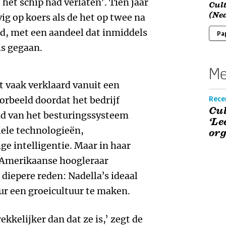
het schip had verlaten’. Tien jaar
Cul
(Ned
vig op koers als de het op twee na
ld, met een aandeel dat inmiddels
Pa
is gegaan.
Me
 vaak verklaard vanuit een
orbeeld doordat het bedrijf
Rece
Cul
id van het besturingssysteem
‘Le
ele technologieën,
org
e intelligentie. Maar in haar
 Amerikaanse hoogleraar
iepere reden: Nadella’s ideaal
ur een groeicultuur te maken.
kkelijker dan dat ze is,’ zegt de