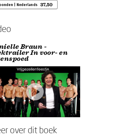
37,50
bonden | Nederlands
deo
nielle Braun -
ktrailer In voor- en
genspoed
er over dit boek