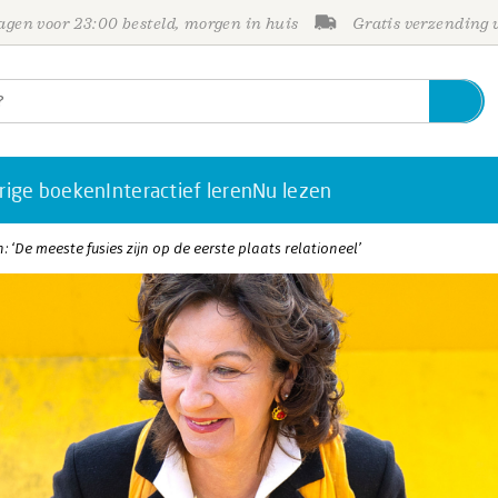
gen voor 23:00 besteld, morgen in huis
Gratis verzending
rige boeken
Interactief leren
Nu lezen
: ‘De meeste fusies zijn op de eerste plaats relationeel’