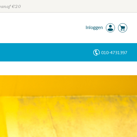
 vanaf €20
Inloggen
010-4731397
Personen
Trefwoorden