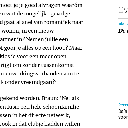
e moet je je goed afvragen waaróm
Ov
 En wat de mogelijke gevolgen
d gaat al snel van romantiek naar
Nieuw
De 
ks wonen, in een nieuw
partner in? Nemen jullie een
 gooi je alles op een hoop? Maar
kies je voor een meer open
d krijgt om zonder tussenkomst
samenwerkingsverbanden aan te
ijk onder vreemdgaan?’
gekend worden. Braun: ‘Net als
Recen
 een fusie een hele schoonfamilie
Da’s
ussen in het directe netwerk,
voor
 ook in dat clubje hadden willen