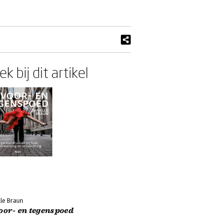
k bij dit artikel
lle Braun
oor- en tegenspoed