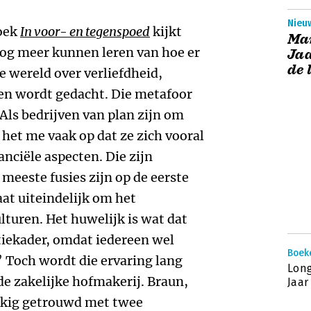
Nieuw
boek
In voor- en tegenspoed
kijkt
Ma
nog meer kunnen leren van hoe er
Jaa
de 
e wereld over verliefdheid,
gen wordt gedacht. Die metafoor
‘Als bedrijven van plan zijn om
 het me vaak op dat ze zich vooral
anciële aspecten. Die zijn
 meeste fusies zijn op de eerste
aat uiteindelijk om het
lturen. Het huwelijk is wat dat
tiekader, omdat iedereen wel
Boek
’ Toch wordt die ervaring lang
Lon
e zakelijke hofmakerij. Braun,
Jaar
lukkig getrouwd met twee