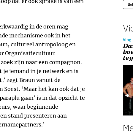
hoop dat er ook sprake is van een
Ge
Vi
erkwaardig in de oren mag
ende mechanisme ook in het
Vlog
aun, cultureel antropoloog en
Da
boe
r Organisatiecultuur.
te
op zoek zijn naar een compagnon.
 je iemand in je netwerk en is
t,’ zegt Braun vanuit de
 Soest. ‘Maar het kan ook dat je
paraplu gaan’ is in dat opzicht te
beurs, waar beginnende
en stand presenteren aan
vernamepartners.’
Me