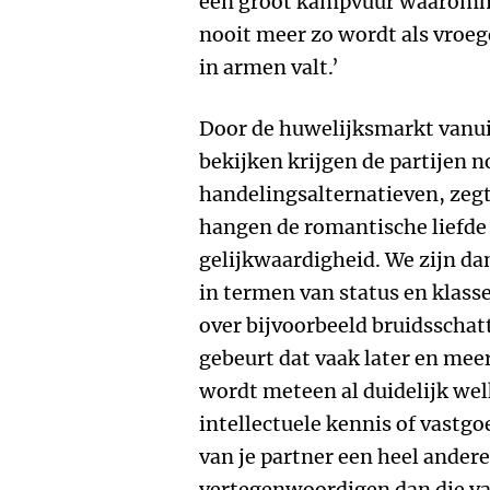
een groot kampvuur waaromhe
nooit meer zo wordt als vroeg
in armen valt.’
Door de huwelijksmarkt vanuit
bekijken krijgen de partijen 
handelingsalternatieven, zeg
hangen de romantische liefde 
gelijkwaardigheid. We zijn d
in termen van status en klass
over bijvoorbeeld bruidsschatt
gebeurt dat vaak later en meer
wordt meteen al duidelijk wel
intellectuele kennis of vastg
van je partner een heel ander
vertegenwoordigen dan die van