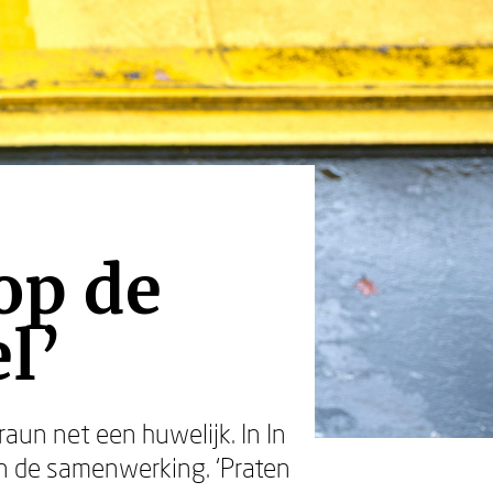
op de
l’
aun net een huwelijk. In In
n de samenwerking. ‘Praten