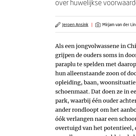
over huwelijkse voorwaarde
Jeroen Ansink
|
Mirjam van der Li
Als een jongvolwassene in Chin
grijpen de ouders soms in doo
paraplu te spelden met daaro
hun alleenstaande zoon of doch
opleiding, baan, woonsituatie
schoenmaat. Dat doen ze in e
park, waarbij één ouder achter 
ander rondloopt om het aanbo
óók verlangen naar een schoon
overtuigd van het potentieel,