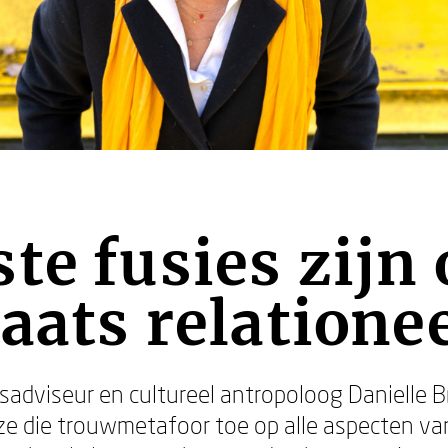
te fusies zijn 
laats relationee
fsadviseur en cultureel antropoloog Danielle Br
ze die trouwmetafoor toe op alle aspecten va