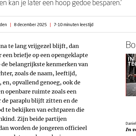
n kan je later een hoop gedoe besparen.’
nden
|
8 december 2025
|
7-10 minuten leestijd
Boe
a te lang vrijgezel blijft, dan
r een briefje op een opengeklapte
p de belangrijkste kenmerken van
ter, zoals de naam, leeftijd,
, en, opvallend genoeg, ook de
en openbare ruimte zoals een
de paraplu blijft zitten en de
d te bekijken van echtparen die
kind. Zijn beide partijen
Danie
 dan worden de jongeren officieel
In v