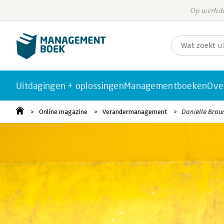
Op werkda
Uitdagingen + oplossingen
Managementboeken
Ove
Online magazine
Verandermanagement
Danielle Braun