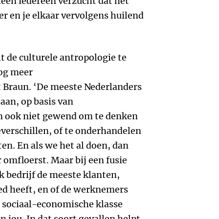
en iedereen verzucht dat het
er en je elkaar vervolgens huilend
 de culturele antropologie te
nog meer
t Braun. ‘De meeste Nederlanders
aan, op basis van
an ook niet gewend om te denken
everschillen, of te onderhandelen
en. En als we het al doen, dan
 omfloerst. Maar bij een fusie
k bedrijf de meeste klanten,
oed heeft, en of de werknemers
e sociaal-economische klasse
 jou. In dat soort gevallen helpt