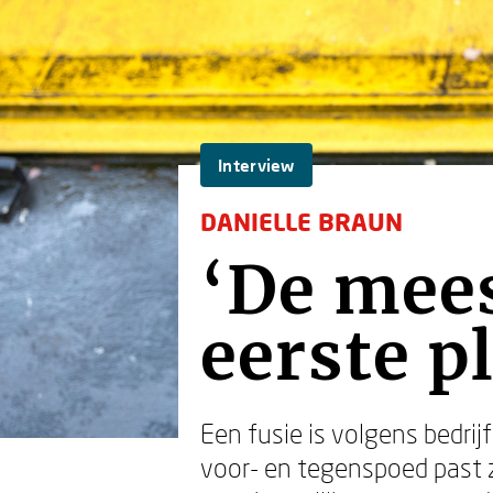
Interview
DANIELLE BRAUN
‘De mees
eerste p
Een fusie is volgens bedrij
voor- en tegenspoed past 