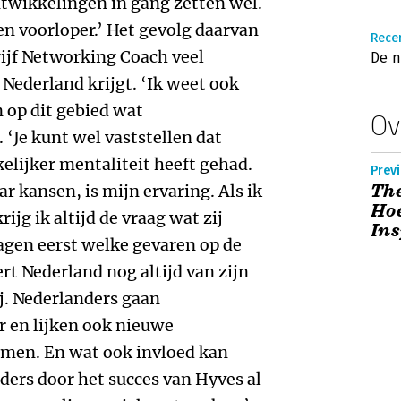
ntwikkelingen in gang zetten wel.
en voorloper.’ Het gevolg daarvan
Recen
rijf Networking Coach veel
De 
 Nederland krijgt. ‘Ik weet ook
 op dit gebied wat
Ov
 ‘Je kunt wel vaststellen dat
kelijker mentaliteit heeft gehad.
Previ
The
r kansen, is mijn ervaring. Als ik
Hoe
jg ik altijd de vraag wat zij
Ins
agen eerst welke gevaren op de
ert Nederland nog altijd van zijn
ij. Nederlanders gaan
r en lijken ook nieuwe
rmen. En wat ook invloed kan
ders door het succes van Hyves al