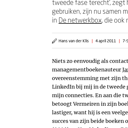
tweede fase terecht’, zegt 
gebruiken, zijn nu samen m
in
De netwerkbox
, die ook
Hans van der Klis
|
4 april 2011
|
7-9
Niets zo eenvoudig als contac
managementboekenauteur
Ja
overeenstemming met zijn the
LinkedIn bij mij in de tweede 
mijn connecties. En aan die t
betoogt Vermeiren in zijn boe
lastiger, want hij is een veelg
succes van zijn beide boeken 