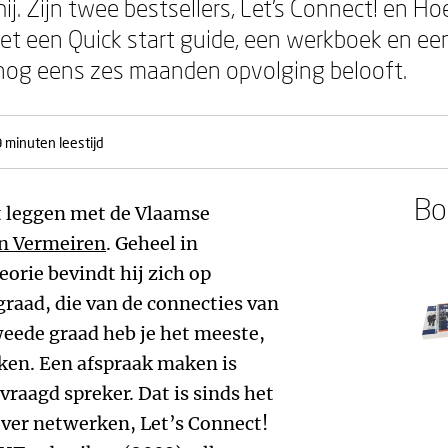
hij. Zijn twee bestsellers, Let’s Connect! en 
et een Quick start guide, een werkboek en ee
 nog eens zes maanden opvolging belooft.
 minuten leestijd
Boe
t leggen met de Vlaamse
n Vermeiren
. Geheel in
orie bevindt hij zich op
graad, die van de connecties van
weede graad heb je het meeste,
ken. Een afspraak maken is
evraagd spreker. Dat is sinds het
over netwerken, Let’s Connect!