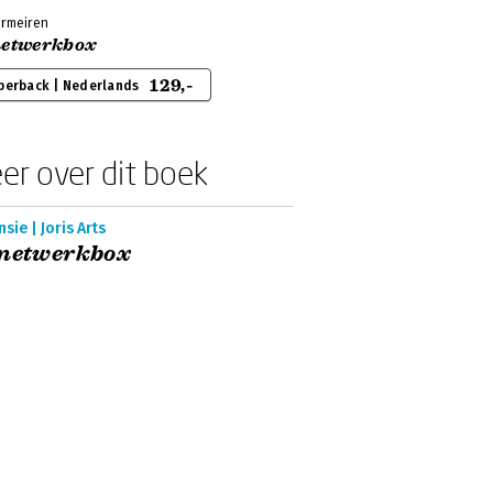
ermeiren
netwerkbox
129,-
perback | Nederlands
er over dit boek
sie | Joris Arts
 netwerkbox