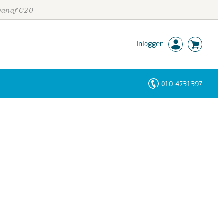
 vanaf €20
Inloggen
010-4731397
Personen
Trefwoorden