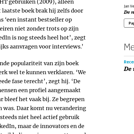
HT gebruiken (2009), alleen
Jan V
laatste boek brak hij zelfs door
De 
s ‘een instant bestseller op
Pa
ren niet zonder trots op zijn
dIn is nog steeds heel hot’, zegt
Me
lijks aanvragen voor interviews.’
Recen
de populariteit van zijn boek
De
werk wel te kunnen verklaren. ‘We
de fase terecht’, zegt hij. ‘De
mensen een profiel aangemaakt
 bleef het vaak bij. Ze begrepen
an was. Daar komt nu verandering
teeds niet heel actief gebruik
kedIn, maar de innovators en de