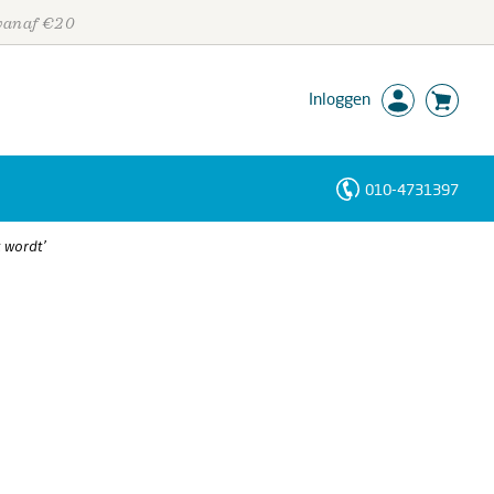
 vanaf €20
Inloggen
010-4731397
Personen
 wordt’
Trefwoorden