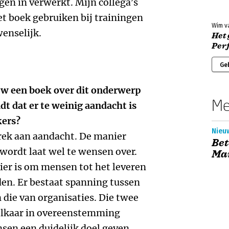
en in verwerkt. Mijn collega’s
et boek gebruiken bij trainingen
Wim v
enselijk.
Het
Per
Ge
euw een boek over dit onderwerp
Me
dt dat er te weinig aandacht is
kers?
Nieu
rek aan aandacht. De manier
Be
wordt laat wel te wensen over.
Ma
ier is om mensen tot het leveren
den. Er bestaat spanning tussen
 die van organisaties. Die twee
elkaar in overeenstemming
sen een duidelijk doel geven,