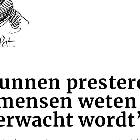
kunnen prester
mensen weten 
erwacht wordt