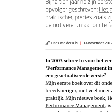
Bijna tien jaar na zijn ee
opvolger geschreven:
Het 
praktischer, precies zoals z
demotiveren, maar om te fac
Hans van der Klis
|
14 november 201
In 2003 schreef u voor het ee
‘Performance Management in d
een geactualiseerde versie?
Mijn eerste boek over dit ond
breedvoeriger, met veel meer 
praktijk. Mijn nieuwe boek,
H
Performance Management
, i