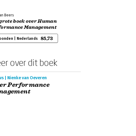
an Beers
 grote boek over Human
formance Management
85,73
bonden | Nederlands
er over dit boek
ws | Nienke van Oeveren
ter Performance
nagement