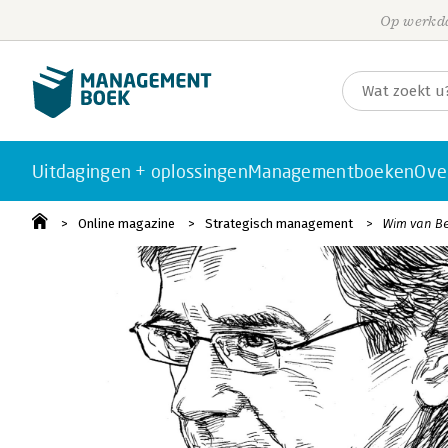
Op werkda
Uitdagingen + oplossingen
Managementboeken
Ove
Online magazine
Strategisch management
Wim van Be