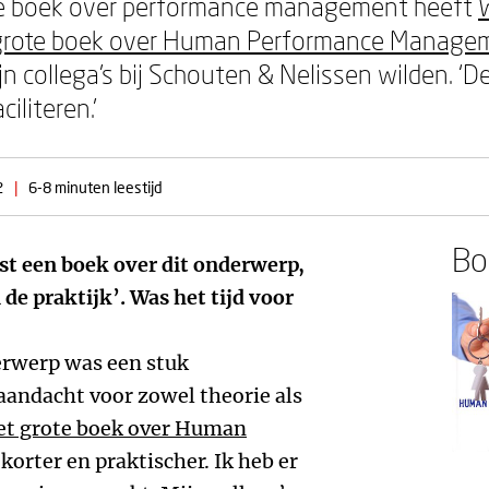
rste boek over performance management heeft
grote boek over Human Performance Manage
ijn collega’s bij Schouten & Nelissen wilden. ‘D
iliteren.’
2
|
6-8 minuten leestijd
Boe
rst een boek over dit onderwerp,
e praktijk’. Was het tijd voor
erwerp was een stuk
aandacht voor zowel theorie als
et grote boek over Human
s korter en praktischer. Ik heb er