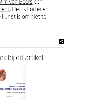
Wim van Beers
een
ment
. Het is korter en
e kunst is om niet te
k bij dit artikel