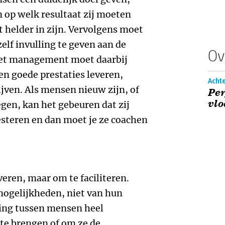
n op welk resultaat zij moeten
t helder in zijn. Vervolgens moet
elf invulling te geven aan de
Ov
Het management moet daarbij
n goede prestaties leveren,
Achte
ijven. Als mensen nieuw zijn, of
Pe
vlo
gen, kan het gebeuren dat zij
esteren en dan moet je ze coachen
eren, maar om te faciliteren.
mogelijkheden, niet van hun
ning tussen mensen heel
 te brengen of om ze de