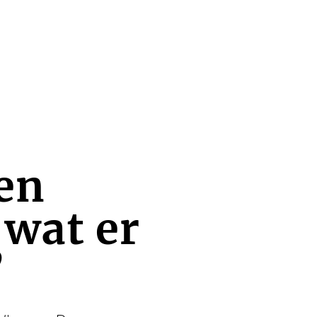
en
wat er
’