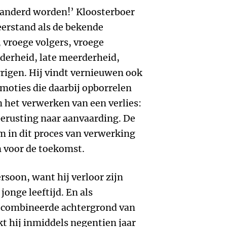
randerd worden!’ Kloosterboer
eerstand als de bekende
 vroege volgers, vroege
erheid, late meerderheid,
rrigen. Hij vindt vernieuwen ook
 emoties die daarbij opborrelen
n het verwerken van een verlies:
erusting naar aanvaarding. De
om in dit proces van verwerking
n voor de toekomst.
ersoon, want hij verloor zijn
jonge leeftijd. En als
gecombineerde achtergrond van
t hij inmiddels negentien jaar