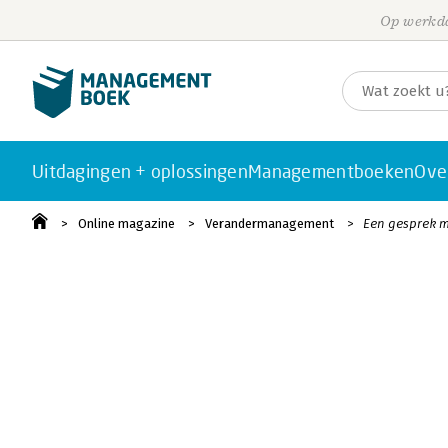
Op werkda
Uitdagingen + oplossingen
Managementboeken
Ove
Online magazine
Verandermanagement
Een gesprek m