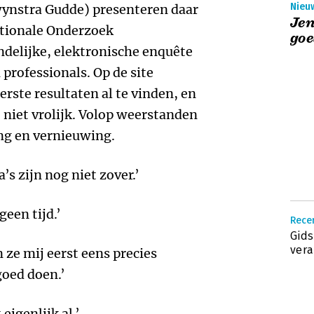
Nieuw
nstra Gudde) presenteren daar
Jen
ationale Onderzoek
go
elijke, elektronische enquête
rofessionals. Op de site
rste resultaten al te vinden, en
 niet vrolijk. Volop weerstanden
ng en vernieuwing.
’s zijn nog niet zover.’
geen tijd.’
Recen
Gids
vera
 ze mij eerst eens precies
goed doen.’
eigenlijk al.’