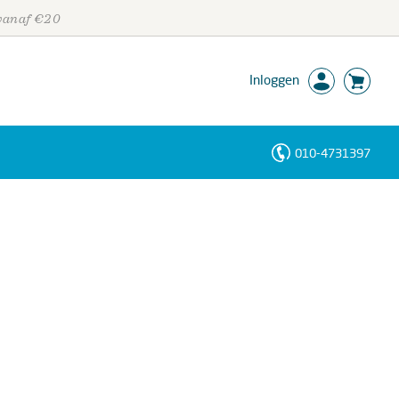
 vanaf €20
Inloggen
010-4731397
Personen
Trefwoorden