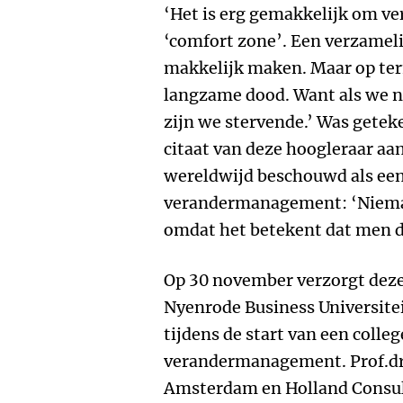
‘Het is erg gemakkelijk om ve
‘comfort zone’. Een verzamel
makkelijk maken. Maar op term
langzame dood. Want als we ni
zijn we stervende.’ Was getek
citaat van deze hoogleraar aa
wereldwijd beschouwd als een 
verandermanagement: ‘Niema
omdat het betekent dat men de
Op 30 november verzorgt deze
Nyenrode Business Universitei
tijdens de start van een colle
verandermanagement. Prof.dr
Amsterdam en Holland Consult