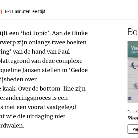
|
8-11 minuten leestijd
Boe
ft een ‘hot topic’. Aan de flinke
derwerp zijn onlangs twee boeken
ing’ van de hand van Paul
 plattegrond van deze complexe
cqueline Jansen stellen in ‘Gedoe
wijsheden over
 kaak. Over de bottom-line zijn
veranderingsproces is een
s met een vooraf vastgelegd
Paul 
t wie die uitdaging niet
Voo
erdwalen.
Pa