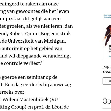
rslingerd te raken aan onze
ing van gewoontes die het leven
ijn staat dit gelijk aan een
et groeien, als we niet leren, dan
end, Robert Quinn. Nog een strak
n de Universiteit van Michigan,
autoriteit op het gebied van
nd wil diepgaande verandering,
 controle verliest.’
Joop S
Ged
 goeroe een seminar op de
Ge
t. Een dag eerder is hij aanwezig
gereeks over
Oo
. Willem Mastenbroek (VU
ing Group) en prof. dr. Léon de