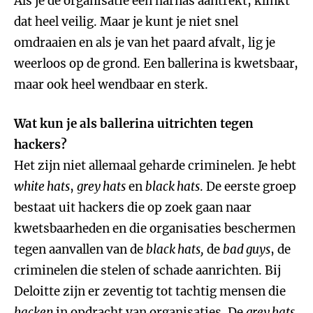
Als je de organisatie een harnas aantrekt, klinkt
dat heel veilig. Maar je kunt je niet snel
omdraaien en als je van het paard afvalt, lig je
weerloos op de grond. Een ballerina is kwetsbaar,
maar ook heel wendbaar en sterk.
Wat kun je als ballerina uitrichten tegen
hackers?
Het zijn niet allemaal geharde criminelen. Je hebt
white hats
,
grey hats
en
black hats
. De eerste groep
bestaat uit hackers die op zoek gaan naar
kwetsbaarheden en die organisaties beschermen
tegen aanvallen van de
black hats,
de
bad guys
, de
criminelen die stelen of schade aanrichten. Bij
Deloitte zijn er zeventig tot tachtig mensen die
hacken
in opdracht van organisaties. De
grey hats