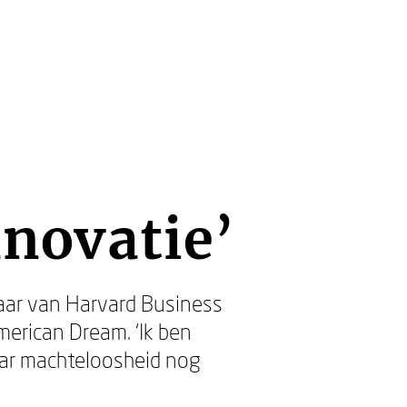
nnovatie’
aar van Harvard Business
rican Dream. ‘Ik ben
aar machteloosheid nog