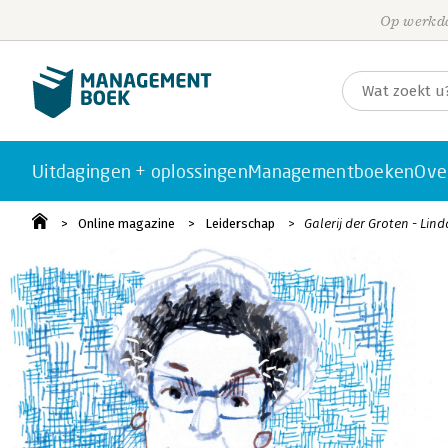
Op werkda
Uitdagingen + oplossingen
Managementboeken
Ove
Online magazine
Leiderschap
Galerij der Groten - Linda