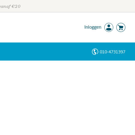
 vanaf €20
Inloggen
010-4731397
Personen
Trefwoorden