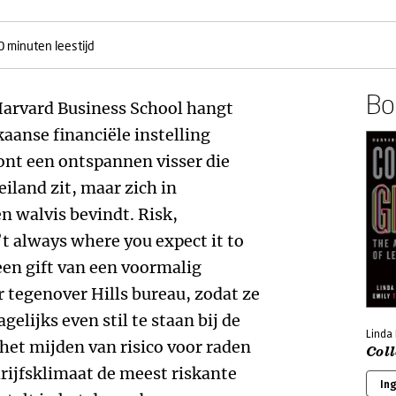
0 minuten leestijd
Boe
Harvard Business School hangt
aanse financiële instelling
oont een ontspannen visser die
eiland zit, maar zich in
n walvis bevindt. Risk,
’t always where you expect it to
 een gift van een voormalig
 tegenover Hills bureau, zodat ze
lijks even stil te staan bij de
Linda 
het mijden van risico voor raden
Coll
drijfsklimaat de meest riskante
In