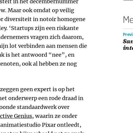
ze stelt in het decembernummer
ew. Maar ook omdat op veilig
Me
r diversiteit in notoir homogene
ey. ‘Startups zijn een riskante
Previ
ndernemers vragen zich daarom,
Sam
 mijn lot verbinden aan mensen die
int
aak is het antwoord “nee”, en
genoten, ook al hebben ze nog
 zeggen geen expert is op het
 het onderwerp een rode draad in
roonde standaardwerk over
ctive Genius
, waarin ze onder
 animatiestudio Pixar ontleedt,