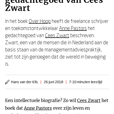
gedachtegoed van Cees
Zwart
In het boek
Over Hoop
heeft de freelance schrijver
en toekomstontwikkelaar
Anne Pastors
het
gedachtegoed van
Cees Zwart
beschreven.
Zwart, een van de mensen die in Nederland aan de
basis staan van de managementadviespraktijk,
ziet tot zijn genoegen dat de wereld in beweging
is.
Hans van der Klis
|
26 juni 2018
|
7-10 minuten leestijd
Een intellectuele biografie? Zo wil
Cees Zwart
het
boek dat
Anne Pastors
over zijn leven en