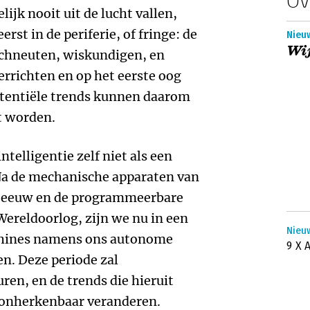
jk nooit uit de lucht vallen,
erst in de periferie, of fringe: de
Nieu
Wij
echneuten, wiskundigen, en
errichten en op het eerste oog
otentiële trends kunnen daarom
t worden.
ntelligentie zelf niet als een
 Na de mechanische apparaten van
e eeuw en de programmeerbare
ereldoorlog, zijn we nu in een
Nieu
chines namens ons autonome
9 X 
n. Deze periode zal
uren, en de trends die hieruit
 onherkenbaar veranderen.