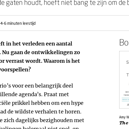
 de gaten houdt, hoeft niet bang te zijn om de 
4-6 minuten leestijd
Boe
ft in het verleden een aantal
t. Nu gaan de ontwikkelingen zo
oor verrast wordt. Waarom is het
 voorspellen?
io’s voor een belangrijk deel
illende agenda’s. Praat met
nciële prikkel hebben om een hype
aad de wildste verhalen te horen.
Amy 
e zich dagelijks bezighouden met
The
elingen helemaal niet snel, en