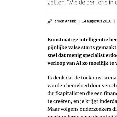
zetten. ‘Wie de periferie in
Jeroen Ansink
|
14 augustus 2018
|
Kunstmatige intelligentie hee
pijnlijke valse starts gemaak
snel dat menig specialist erd
verloop van AI zo moeilijk te
Ik denk dat de toekomstscenar
worden beïnvloed door versch
durfkapitalisten die een fina
te creëren, en je krijgt inderd
Maar volgens onderzoekers di
machineleren gaan de ontwikk