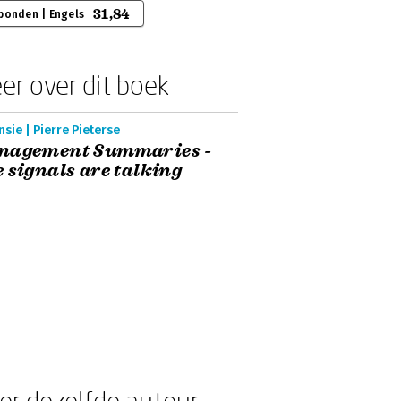
31,84
bonden | Engels
er over dit boek
sie | Pierre Pieterse
nagement Summaries -
 signals are talking
er dezelfde auteur