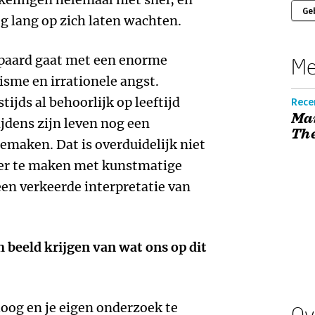
Ge
g lang op zich laten wachten.
epaard gaat met een enorme
Me
sme en irrationele angst.
ijds al behoorlijk op leeftijd
Recen
Ma
ijdens zijn leven nog een
The
maken. Dat is overduidelijk niet
der te maken met kunstmatige
een verkeerde interpretatie van
 beeld krijgen van wat ons op dit
loog en je eigen onderzoek te
Ov