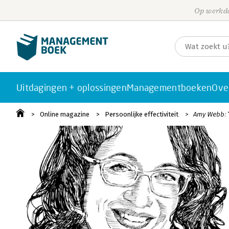
Op werkda
Uitdagingen + oplossingen
Managementboeken
Ove
Online magazine
Persoonlijke effectiviteit
Amy Webb: ‘