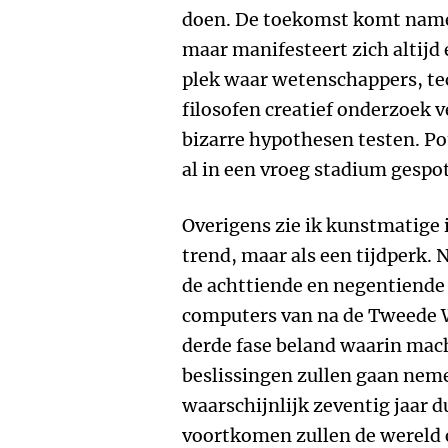
doen. De toekomst komt nameli
maar manifesteert zich altijd e
plek waar wetenschappers, t
filosofen creatief onderzoek v
bizarre hypothesen testen. P
al in een vroeg stadium gespo
Overigens zie ik kunstmatige i
trend, maar als een tijdperk.
de achttiende en negentiend
computers van na de Tweede W
derde fase beland waarin ma
beslissingen zullen gaan neme
waarschijnlijk zeventig jaar d
voortkomen zullen de wereld