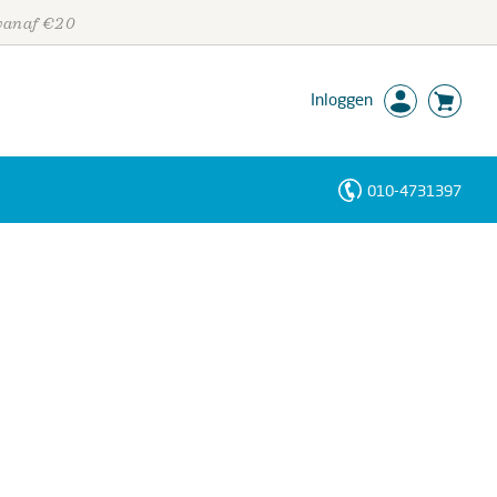
 vanaf €20
Inloggen
010-4731397
Personen
Trefwoorden