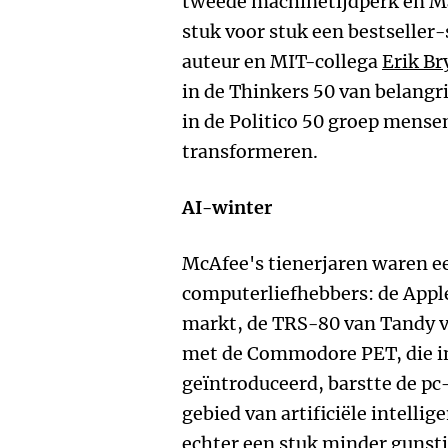
tweede machinetijdperk en M
stuk voor stuk een bestseller
auteur en MIT-collega
Erik Br
in de Thinkers 50 van belang
in de Politico 50 groep mense
transformeren.
AI-winter
McAfee's tienerjaren waren ee
computerliefhebbers: de Apple
markt, de TRS-80 van Tandy v
met de Commodore PET, die in
geïntroduceerd, barstte de pc-
gebied van artificiële intellig
echter een stuk minder gunsti