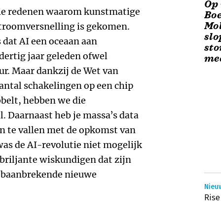
Op 
rie redenen waarom kunstmatige
Boe
Mol
stroomversnelling is gekomen.
slo
s dat AI een oceaan aan
sto
dertig jaar geleden ofwel
me
uur. Maar dankzij de Wet van
aantal schakelingen op een chip
belt, hebben we die
. Daarnaast heb je massa’s data
n te vallen met de opkomst van
as de AI-revolutie niet mogelijk
briljante wiskundigen dat zijn
op baanbrekende nieuwe
Nieuw
Rise