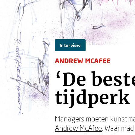
Interview
ANDREW MCAFEE
‘De best
tijdperk
Managers moeten kunstmatig
Andrew McAfee
. Waar mach