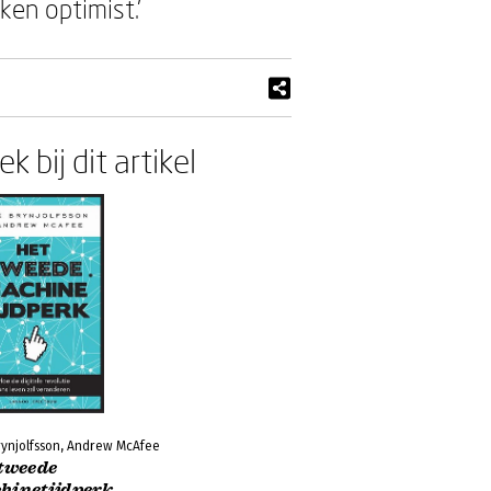
en optimist.’
k bij dit artikel
rynjolfsson, Andrew McAfee
 tweede
hinetijdperk