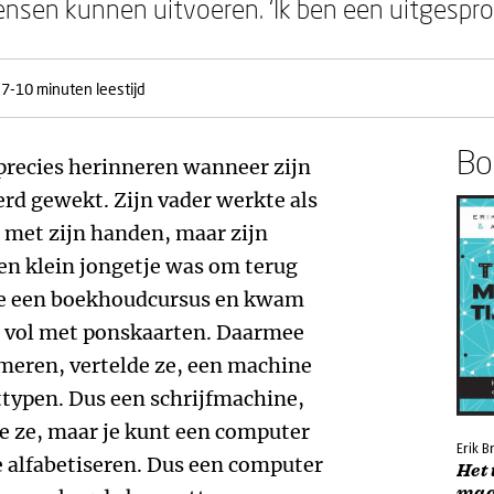
nsen kunnen uitvoeren. ‘Ik ben een uitgesprok
7-10 minuten leestijd
Boe
precies herinneren wanneer zijn
erd gewekt. Zijn vader werkte als
t met zijn handen, maar zijn
en klein jongetje was om terug
gde een boekhoudcursus en kwam
s vol met ponskaarten. Daarmee
eren, vertelde ze, een machine
ttypen. Dus een schrijfmachine,
de ze, maar je kunt een computer
Erik B
 alfabetiseren. Dus een computer
Het
mac