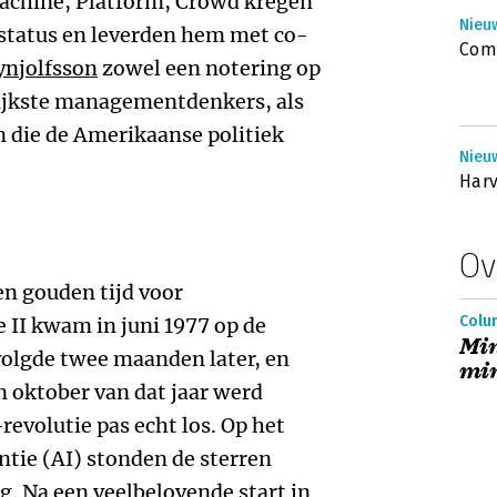
achine, Platform, Crowd kregen
Nieuw
-status en leverden hem met co-
Comp
ynjolfsson
zowel een notering op
rijkste managementdenkers, als
n die de Amerikaanse politiek
Nieuw
Harv
Ov
n gouden tijd voor
Colu
 II kwam in juni 1977 op de
Min
olgde twee maanden later, en
mi
 oktober van dat jaar werd
revolutie pas echt los. Op het
entie (AI) stonden de sterren
g. Na een veelbelovende start in