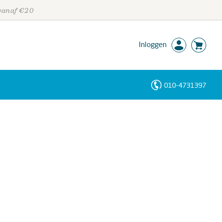
 vanaf €20
Inloggen
010-4731397
Personen
Trefwoorden