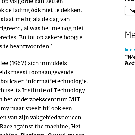
 op volgorde kan zetten,
k de lading óók niet te dekken.
Pa
taat me bij als de dag van
rigreerd, al was het me nog niet
Me
recies. En tot op zekere hoogte
ds te beantwoorden.’
‘We
fee (1967) zich inmiddels
het
relds meest toonaangevende
botica en informatietechnologie.
husetts Institute of Technology
 aan het onderzoekscentrum MIT
omy maar speelt hij ook een
iten van zijn vakgebied voor een
 Race against the machine, Het