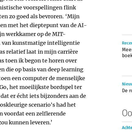
mistische voorspellingen flink
en zo goed als bevroren. ‘Mijn
men met het dieptepunt van de AI-
zijn werkkamer op de MIT-
l van kunstmatige intelligentie
Recen
Meer
 relatief laat in mijn carrière
boek
s toen ik begon te horen over
n die op basis van deep learning
toen een computer de menselijke
Nieu
Go, het moeilijkste bordspel ter
De r
dat er écht iets bijzonders aan de
ooskleurige scenario's had het
Oo
n voordat een zelflerende
zou kunnen leveren.’
Acht