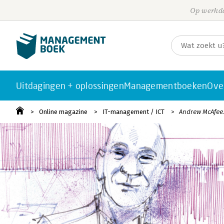
Op werkda
Uitdagingen + oplossingen
Managementboeken
Ove
Online magazine
IT-management / ICT
Andrew McAfee: 