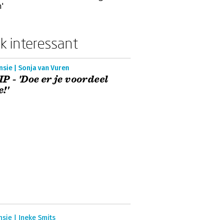
'
k interessant
sie | Sonja van Vuren
P - 'Doe er je voordeel
!'
sie | Ineke Smits