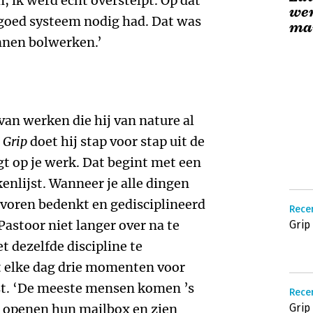
, ik werd echt overstelpt. Op dat
we
 goed systeem nodig had. Dat was
ma
nnen bolwerken.’
an werken die hij van nature al
n
Grip
doet hij stap voor stap uit de
gt op je werk. Dat begint met een
enlijst. Wanneer je alle dingen
tevoren bedenkt en gedisciplineerd
Rece
Pastoor niet langer over na te
Grip
t dezelfde discipline te
t elke dag drie momenten voor
ust. ‘De meeste mensen komen ’s
Recen
, openen hun mailbox en zien
Grip