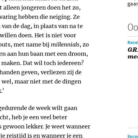
gaan
t alleen jongeren doen het zo,
varing hebben die neiging. Ze
Oo
 van de dag, in plaats van na te
willen doen. Het is niet voor
Recen
-outs, met name bij
millennials
, zo
GRI
nnen aan hun baan met een droom,
mee
e maken. Dat wil toch iedereen?
 handen geven, verliezen zij de
jd wel, maar niet met de dingen
.’
 gedurende de week wilt gaan
cht, heb je een veel beter
 is gewoon lekker. Je weet wanneer
je reistijd is en wanneer je een
Recen