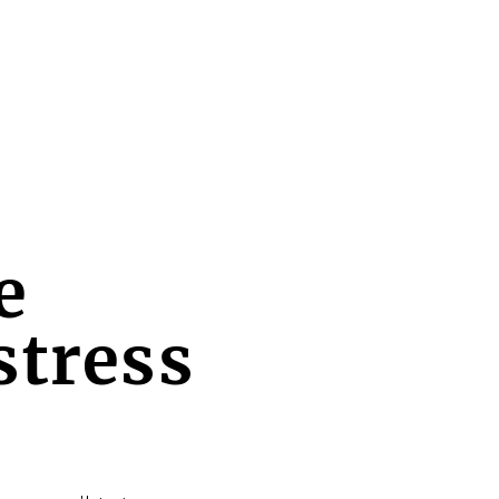
e
stress