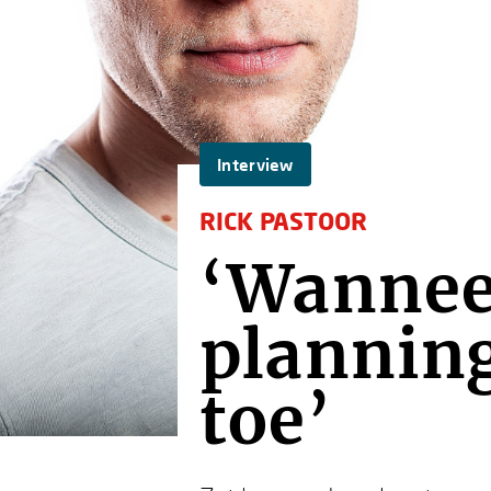
Interview
RICK PASTOOR
‘Wannee
planning
toe’