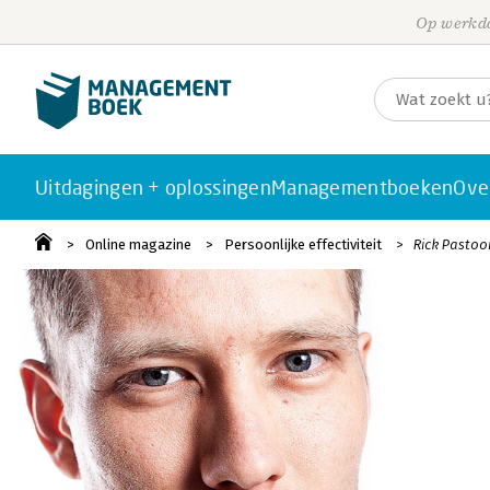
Op werkda
Uitdagingen + oplossingen
Managementboeken
Ove
Online magazine
Persoonlijke effectiviteit
Rick Pastoo