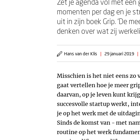
Zet je agenda vol met een g
momenten per dag en je stre
uit in zijn boek Grip. ‘De 
denken over wat zij werkelij
Hans van der Klis
|
29 januari 2019
|
Misschien is het niet eens zo 
gaat vertellen hoe je meer gri
daarvan, op je leven kunt krijg
succesvolle startup werkt, in
je op het werk met de uitdagi
Sinds de komst van - met name
routine op het werk fundamen