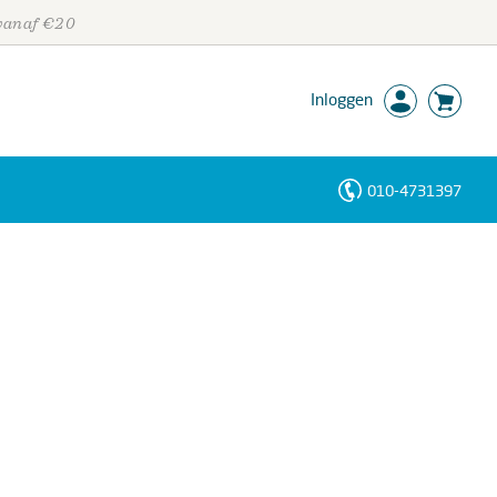
 vanaf €20
Inloggen
010-4731397
Personen
Trefwoorden