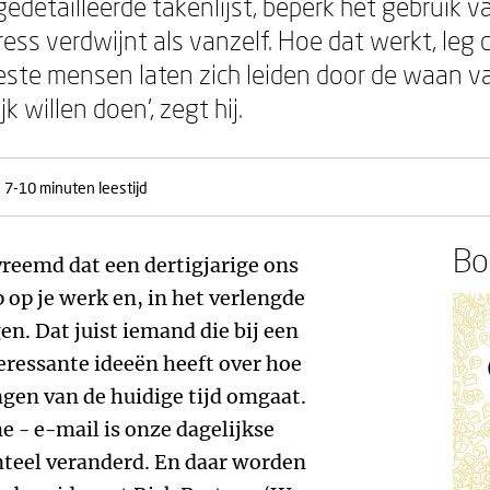
edetailleerde takenlijst, beperk het gebruik v
ss verdwijnt als vanzelf. Hoe dat werkt, leg d
meeste mensen laten zich leiden door de waan v
k willen doen’, zegt hij.
7-10 minuten leestijd
Boe
vreemd dat een dertigjarige ons
p op je werk en, in het verlengde
en. Dat juist iemand die bij een
teressante ideeën heeft over hoe
ngen van de huidige tijd omgaat.
 - e-mail is onze dagelijkse
teel veranderd. En daar worden