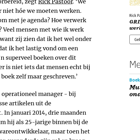
orbereid, zegt
Rick Pastoor
. ‘We
ar niet hóe we moeten werken.
Rick P
e om met je agenda? Hoe verwerk
GRI
wer
ls? Veel mensen met wie ik werk
want zij zien dat ik het wel onder
Ge
dat ik het lastig vond om een
jn superveel boeken over dit
Me
 is niet iets dat mensen echt bij
 boek zelf maar geschreven.’
Boeke
Mus
‒ operationeel manager ‒ bij
on
sse artikelen uit de
. In januari 2014, drie maanden
m hij als 25-jarige binnen bij de
twareontwikkelaar, maar toen het