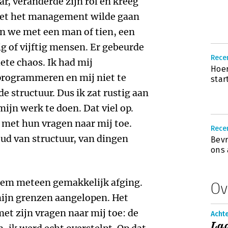
jaar, veranderde zijn rol en kreeg
 met het management wilde gaan
n we met een man of tien, een
g of vijftig mensen. Er gebeurde
Rece
ete chaos. Ik had mij
Hoer
programmeren en mij niet te
start
e structuur. Dus ik zat rustig aan
ijn werk te doen. Dat viel op.
et hun vragen naar mij toe.
Rece
houd van structuur, van dingen
Bevr
ons 
hem meteen gemakkelijk afging.
Ov
 mijn grenzen aangelopen. Het
et zijn vragen naar mij toe: de
Achte
Laa