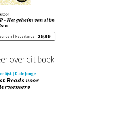
astoor
P - Het geheim van slim
ken
29,99
bonden | Nederlands
er over dit boek
nlijst | D. de Jonge
t Reads voor
dernemers