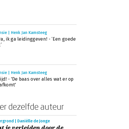
nsie | Henk Jan Kamsteeg
a, ik ga leidinggeven! - ‘Een goede
’
nsie | Henk Jan Kamsteeg
ijd! - 'De baas over alles wat er op
afkomt'
er dezelfde auteur
rgrond | Daniëlle de Jonge
t je verleiden door de