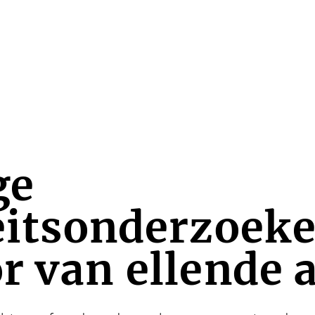
ge
eitsonderzoeke
r van ellende 