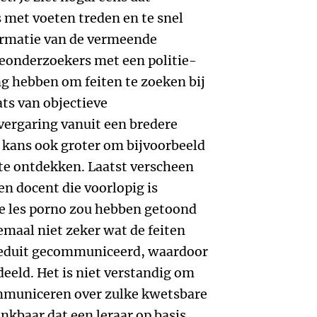
 met voeten treden en te snel
ormatie van de vermeende
eonderzoekers met een politie-
g hebben om feiten te zoeken bij
ats van objectieve
vergaring vanuit een bredere
de kans ook groter om bijvoorbeeld
e ontdekken. Laatst verscheen
en docent die voorlopig is
de les porno zou hebben getoond
emaal niet zeker wat de feiten
breeduit gecommuniceerd, waardoor
rdeeld. Het is niet verstandig om
mmuniceren over zulke kwetsbare
nkbaar dat een leraar op basis