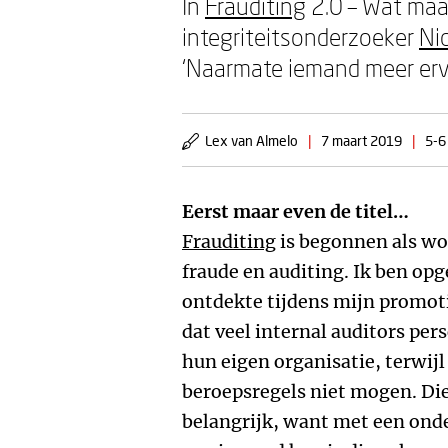
In
Frauditing
2.0 – Wat maa
integriteitsonderzoeker
Ni
‘Naarmate iemand meer erva
Lex van Almelo
|
7 maart 2019
|
5-6
Eerst maar even de titel…
Frauditing
is begonnen als wo
fraude en auditing. Ik ben opge
ontdekte tijdens mijn promot
dat veel internal auditors pe
hun eigen organisatie, terwijl
beroepsregels niet mogen. Die
belangrijk, want met een onde