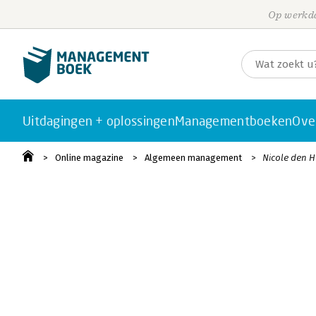
Op werkda
Uitdagingen + oplossingen
Managementboeken
Ove
Online magazine
Algemeen management
Nicole den H