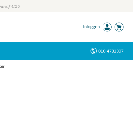
 vanaf €20
Inloggen
010-4731397
Personen
er’
Trefwoorden