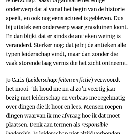
leiderschap. Naast organisatie het enige
onderwerp dat al vanaf het begin van de historie
speelt, en ook nog eens actueel is gebleven. Dus
bij uitstek een onderwerp waar grasduinen loont.
En dan blijkt dat er sinds de antieken weinig is
veranderd. Sterker nog: dat je bij de antieken alle
typen leiderschap vindt, maar dan zonder die
vaak storende laag vernis die het zicht ontneemt.
Jo Caris
(
Leiderschap: feiten en fictie
) verwoordt
het mooi: ‘Ik houd me nu al zo’n veertig jaar
bezig met leiderschap en verbaas me regelmatig
over dingen die ik hoor en lees. Mensen roepen
dingen waarvan ik me afvraag hoe ik dat moet
plaatsen. Denk aan termen als
responsible
leadership
. Is leiderschap niet altijd verbonden