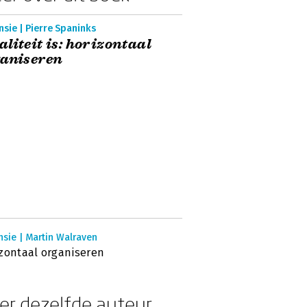
sie | Pierre Spaninks
liteit is: horizontaal
ganiseren
sie | Martin Walraven
zontaal organiseren
er dezelfde auteur