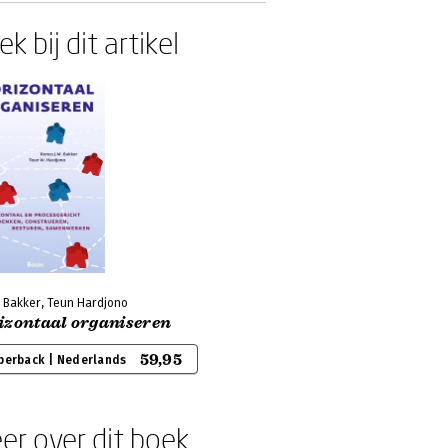
k bij dit artikel
 Bakker, Teun Hardjono
izontaal organiseren
59,95
perback | Nederlands
er over dit boek