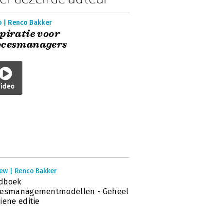
o | Renco Bakker
piratie voor
ocesmanagers
ideo
iew | Renco Bakker
dboek
cesmanagementmodellen - Geheel
iene editie