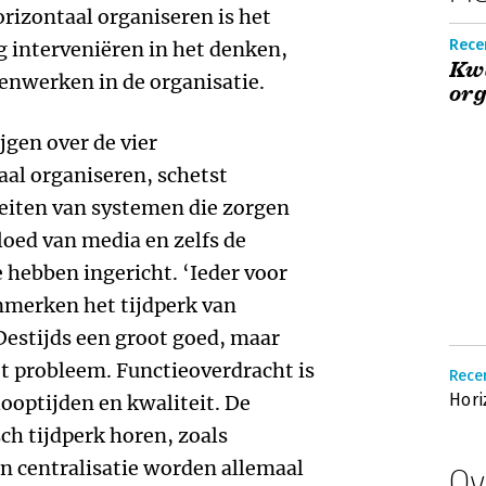
rizontaal organiseren is het
Recen
g interveniëren in het denken,
Kwa
enwerken in de organisatie.
or
jgen over de vier
al organiseren, schetst
teiten van systemen die zorgen
loed van media en zelfs de
hebben ingericht. ‘Ieder voor
nmerken het tijdperk van
 Destijds een groot goed, maar
t probleem. Functieoverdracht is
Recen
Hori
looptijden en kwaliteit. De
ch tijdperk horen, zoals
en centralisatie worden allemaal
Ov