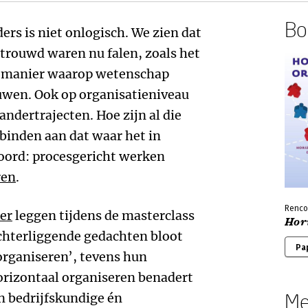
Boe
ers is niet onlogisch. We zien dat
rtrouwd waren nu falen, zoals het
de manier waarop wetenschap
wen. Ook op organisatieniveau
ndertrajecten. Hoe zijn al die
binden aan dat waar het in
oord: procesgericht werken
ren
.
Renco
er
leggen tijdens de masterclass
Hor
hterliggende gedachten bloot
Pa
organiseren’, tevens hun
orizontaal organiseren benadert
Me
 bedrijfskundige én