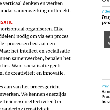
e verticaal denken en werken
 omdat samenwerking ontbreekt.
Vide
Ins
SATIE
pr
horizontaal organiseren. Elke
ddelen) nodig om via een proces
nder processen bestaat een
V
aar het intellect en socialisatie
unnen samenwerken, bepalen het
ties. Want socialisatie geeft
 de creativiteit en innovatie.
es aan van het procesgericht
Prev
Han
nwerken. We kennen enerzijds
Pro
fficiency en effectiviteit) en
herz
erandering (creativiteit,