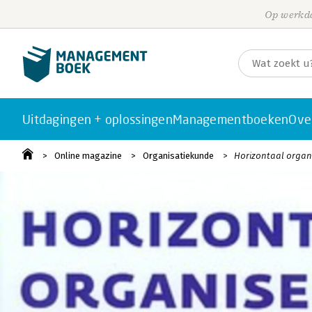
Op werkda
Uitdagingen + oplossingen
Managementboeken
Ove
Online magazine
Organisatiekunde
Horizontaal organ