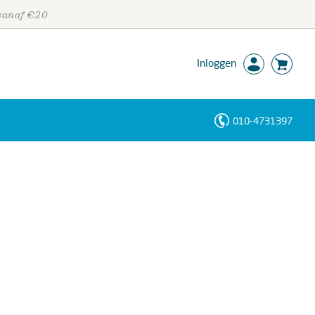
 vanaf €20
Inloggen
010-4731397
Personen
Trefwoorden