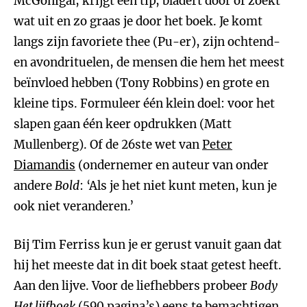
McGonigal, krijgt een tip, bladert door of zoekt
wat uit en zo graas je door het boek. Je komt
langs zijn favoriete thee (Pu-er), zijn ochtend-
en avondrituelen, de mensen die hem het meest
beïnvloed hebben (Tony Robbins) en grote en
kleine tips. Formuleer één klein doel: voor het
slapen gaan één keer opdrukken (Matt
Mullenberg). Of de 26ste wet van
Peter
Diamandis
(ondernemer en auteur van onder
andere
Bold
: ‘Als je het niet kunt meten, kun je
ook niet veranderen.’
Bij Tim Ferriss kun je er gerust vanuit gaan dat
hij het meeste dat in dit boek staat getest heeft.
Aan den lijve. Voor de liefhebbers probeer
Body
Het lijfboek
(590 pagina’s) eens te bemachtigen.