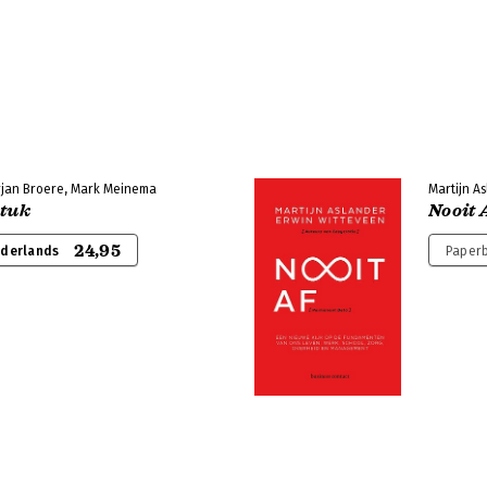
Arjan Broere, Mark Meinema
Martijn A
stuk
Nooit 
24,95
ederlands
Paperb