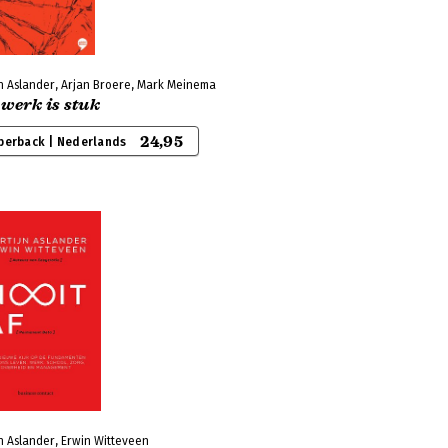
jn Aslander, Arjan Broere, Mark Meinema
werk is stuk
24,95
perback | Nederlands
n Aslander, Erwin Witteveen