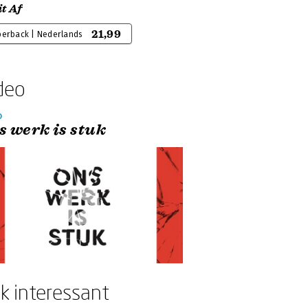
t Af
21,99
perback | Nederlands
deo
o
s werk is stuk
k interessant