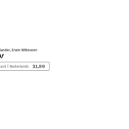
slander, Erwin Witteveen
Af
21,99
ack | Nederlands