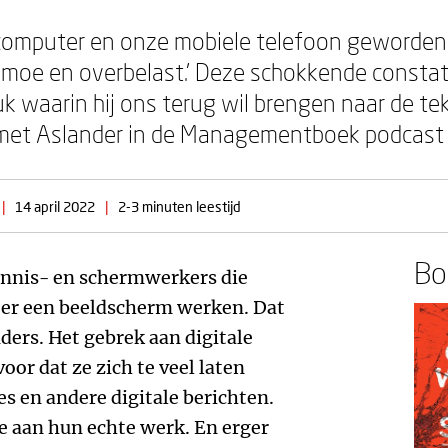
e computer en onze mobiele telefoon geworden
k, moe en overbelast.’ Deze schokkende constat
k waarin hij ons terug wil brengen naar de tek
met Aslander in de Managementboek podcast 
|
14 april 2022
|
2-3 minuten leestijd
Boe
ennis- en schermwerkers die
hter een beeldscherm werken. Dat
nders. Het gebrek aan digitale
voor dat ze zich te veel laten
es en andere digitale berichten.
e aan hun echte werk. En erger