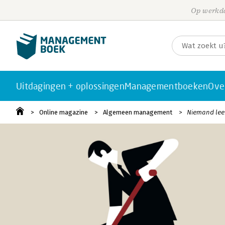
Op werkda
Uitdagingen + oplossingen
Managementboeken
Ove
Online magazine
Algemeen management
Niemand lee