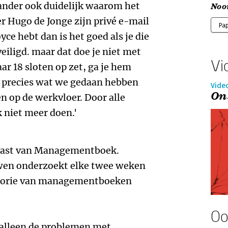
ander ook duidelijk waarom het
Nooi
ter Hugo de Jonge zijn privé e-mail
Pa
yce hebt dan is het goed als je die
eiligd. maar dat doe je niet met
Vi
aar 18 sloten op zet, ga je hem
s precies wat we gedaan hebben
Vide
On
 op de werkvloer. Door alle
niet meer doen.'
dcast van Managementboek.
wen onderzoekt elke twee weken
heorie van managementboeken
Oo
 alleen de problemen met