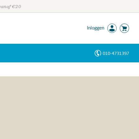
 vanaf €20
Inloggen
010-4731397
Personen
Trefwoorden