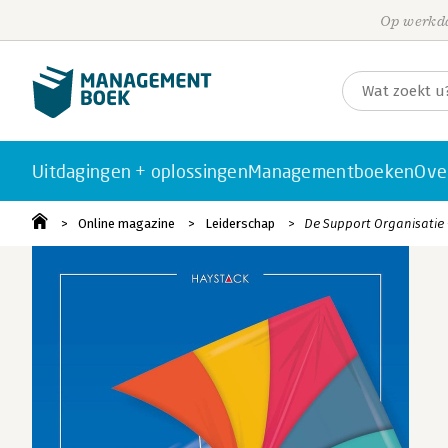
Op werkda
Uitdagingen + oplossingen
Managementboeken
Ove
Online magazine
Leiderschap
De Support Organisatie 