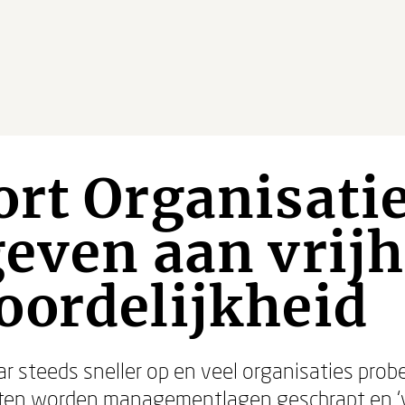
rt Organisatie
even aan vrijh
oordelijkheid
r steeds sneller op en veel organisaties prob
oten worden managementlagen geschrapt en ‘