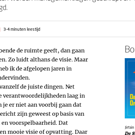
gd.
|
3-4 minuten leestijd
Boe
doende de ruimte geeft, dan gaan
en. Zo luidt althans de visie. Maar
heb ik de afgelopen jaren in
ndervinden.
anzelf de juiste dingen. Net
e verantwoordelijkheden laag in
 je er niet aan voorbij gaan dat
ericht zijn geweest op basis van
 en voorspelbaarheid. Dat
Jirtsi
en mooie visie of opvatting. Daar
De 