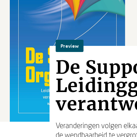
Preview
De Suppo
Leidingg
verantw
Veranderingen volgen elkaa
de wendbaarheid te vergr