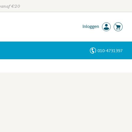
 vanaf €20
Inloggen
010-4731397
Personen
Trefwoorden