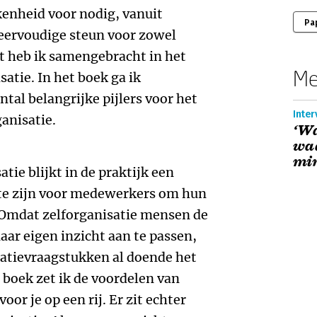
kenheid voor nodig, vanuit
Pa
eervoudige steun voor zowel
heb ik samengebracht in het
Me
atie. In het boek ga ik
tal belangrijke pijlers voor het
Inter
anisatie.
‘Wa
waa
min
tie blijkt in de praktijk een
te zijn voor medewerkers om hun
. Omdat zelforganisatie mensen de
aar eigen inzicht aan te passen,
atievraagstukken al doende het
boek zet ik de voordelen van
oor je op een rij. Er zit echter