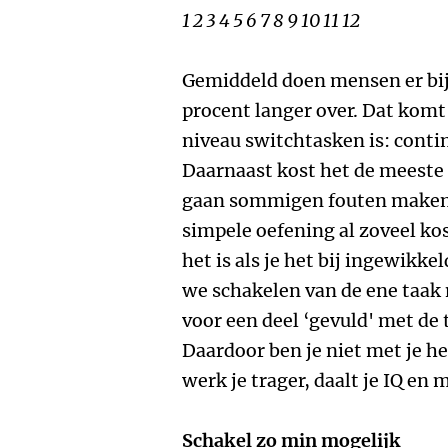
1 2 3 4 5 6 7 8 9 10 11 12
Gemiddeld doen mensen er bij
procent langer over. Dat komt
niveau switchtasken is: conti
Daarnaast kost het de meeste
gaan sommigen fouten maken. 
simpele oefening al zoveel kos
het is als je het bij ingewikke
we schakelen van de ene taak n
voor een deel ‘gevuld' met d
Daardoor ben je niet met je he
werk je trager, daalt je IQ en
Schakel zo min mogelijk