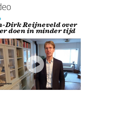
deo
o
n-Dirk Reijneveld over
er doen in minder tijd