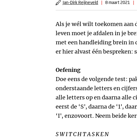
Jan-Dirk Reijneveld
|
8 maart 2021
|
Als je wél wilt toekomen aan 
leven moet je afdalen in je br
met een handleiding brein in 
er hier alvast één bespreken: 
Oefening
Doe eens de volgende test: pa
onderstaande letters en cijfers
alle letters op en daarna alle c
eerst de ‘S', daarna de ‘1', daa
‘I', enzovoort. Neem beide kere
S W I T C H T A S K E N