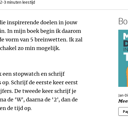
2-3 minuten leestijd
Boe
die inspirerende doelen in jouw
ein. In mijn boek begin ik daarom
de vorm van 5 breinwetten. Ik zal
schakel zo min mogelijk.
k een stopwatch en schrijf
 op. Schrijf de eerste keer eerst
ijfers. De tweede keer schrijf je
Jan-Di
rna de ‘W', daarna de ‘2', dan de
Meer
n de tijd op.
Pa