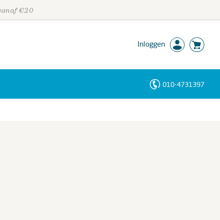
 vanaf €20
Inloggen
010-4731397
Personen
Trefwoorden