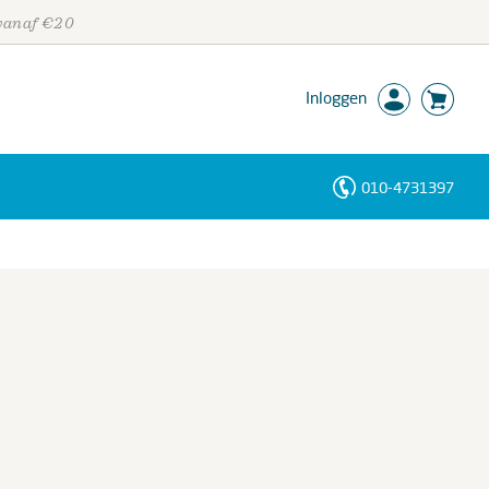
 vanaf €20
Inloggen
010-4731397
Personen
Trefwoorden