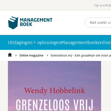
Op werkda
Uitdagingen + oplossingen
Managementboeken
Ove
Online magazine
Grenzeloos vrij - Een goudmijn om naar je 