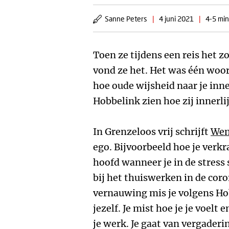
Sanne Peters
|
4 juni 2021
|
4-5 min
Toen ze tijdens een reis het 
vond ze het. Het was één woord
hoe oude wijsheid naar je inner
Hobbelink zien hoe zij innerlij
In Grenzeloos vrij schrijft
Wen
ego. Bijvoorbeeld hoe je verkr
hoofd wanneer je in de stress s
bij het thuiswerken in de coro
vernauwing mis je volgens Hob
jezelf. Je mist hoe je je voelt
je werk. Je gaat van vergader