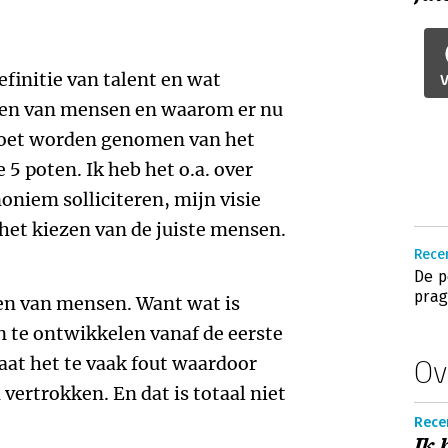
efinitie van talent en wat
V
zen van mensen en waarom er nu
 moet worden genomen van het
5 poten. Ik heb het o.a. over
noniem solliciteren, mijn visie
 het kiezen van de juiste mensen.
Rece
De p
prag
men van mensen. Want wat is
 te ontwikkelen vanaf de eerste
aat het te vaak fout waardoor
Ov
vertrokken. En dat is totaal niet
Rece
Ik 