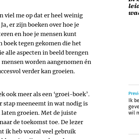
lei
waa
n viel me op dat er heel weinig
Ja, er zijn boeken over hoe je
eren en hoe je mensen kunt
n boek tegen gekomen die het
Die alle aspecten in beeld brengen
ste mensen worden aangenomen én
uccesvol verder kan groeien.
k ook meer als een ‘groei-boek’.
Previ
Ik b
or stap meeneemt in wat nodig is
geve
 laten groeien. Met de juiste
wil
 naar de toekomst toe. De lezer
t ik heb vooral veel gebruik