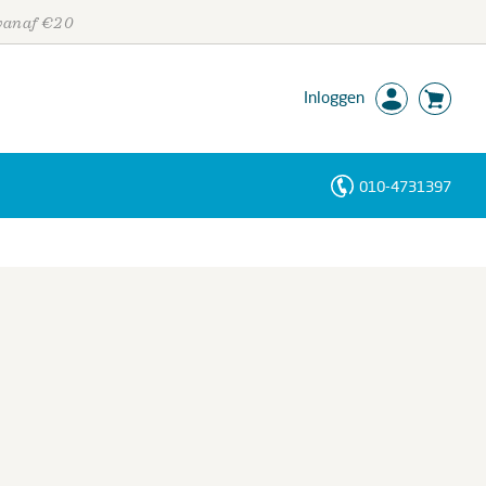
 vanaf €20
Inloggen
010-4731397
Personen
Trefwoorden