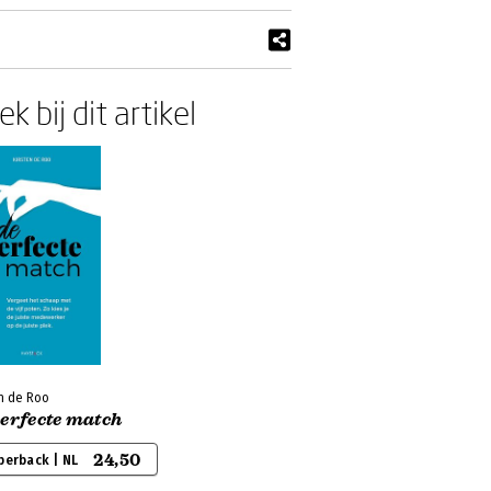
k bij dit artikel
n de Roo
perfecte match
24,50
perback | NL