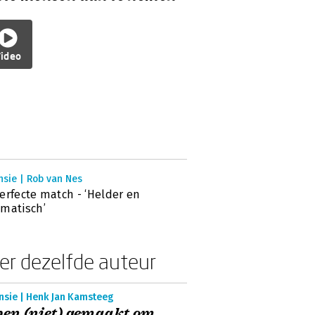
ideo
nsie | Rob van Nes
erfecte match - ‘Helder en
matisch’
er dezelfde auteur
nsie | Henk Jan Kamsteeg
ben (niet) gemaakt om