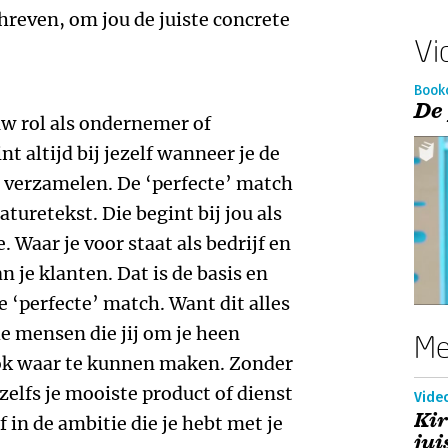
hreven, om jou de juiste concrete
Vi
Book
De
uw rol als ondernemer of
t altijd bij jezelf wanneer je de
 verzamelen. De ‘perfecte’ match
aturetekst. Die begint bij jou als
Waar je voor staat als bedrijf en
n je klanten. Dat is de basis en
e ‘perfecte’ match. Want dit alles
e mensen die jij om je heen
Me
ok waar te kunnen maken. Zonder
 zelfs je mooiste product of dienst
Video
Kir
 in de ambitie die je hebt met je
jui