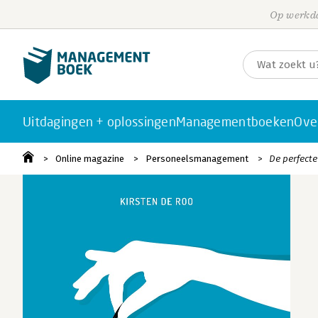
Op werkda
Uitdagingen + oplossingen
Managementboeken
Ove
Online magazine
Personeelsmanagement
De perfecte