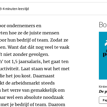
3-4 minuten leestijd
Boe
voor ondernemers en
eten hoe ze de juiste mensen
or hun bedrijf of team. Zodat ze
en. Want dat dát nog veel te vaak
jft niet zonder gevolgen.
tot 1,5 jaarsalaris, het gaat ten
uctiviteit. Laat staan wat het met
die het jou kost. Daarnaast
jkt de arbeidsmarkt steeds
Kirste
is het verre van gemakkelijk om
De 
aar wel een absolute noodzaak
Pa
 met je bedrijf of team. Daarom