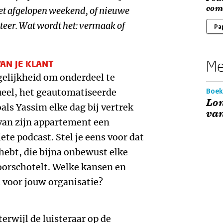
com
et afgelopen weekend, of nieuwe
eteer. Wat wordt het: vermaak of
Pa
Me
AN JE KLANT
gelijkheid om onderdeel te
ueel, het geautomatiseerde
Boek
Lo
als Yassim elke dag bij vertrek
van
van zijn appartement een
iete podcast. Stel je eens voor dat
 hebt, die bijna onbewust elke
voorschotelt. Welke kansen en
 voor jouw organisatie?
erwijl de luisteraar op de