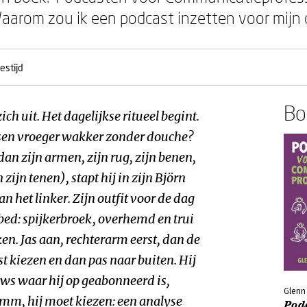
: Waarom zou ik een podcast inzetten voor mij
estijd
Boe
ch uit. Het dagelijkse ritueel begint.
en vroeger wakker zonder douche?
dan zijn armen, zijn rug, zijn benen,
zijn tenen), stapt hij in zijn Björn
n het linker. Zijn outfit voor de dag
jn bed: spijkerbroek, overhemd en trui
en. Jas aan, rechterarm eerst, dan de
ast kiezen en dan pas naar buiten. Hij
ws waar hij op geabonneerd is,
Glenn
mm, hij moet kiezen: een analyse
Pod