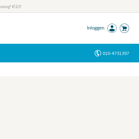
 vanaf €20
Inloggen
010-4731397
Personen
Trefwoorden