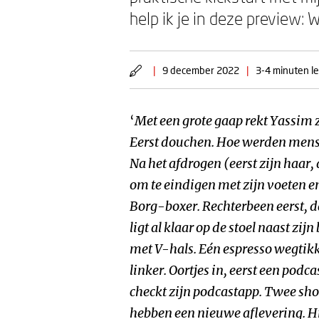
help ik je in deze preview
|
9 december 2022
|
3-4 minuten le
‘
Met een grote gaap rekt Yassim zi
Eerst douchen. Hoe werden mens
Na het afdrogen (eerst zijn haar, 
om te eindigen met zijn voeten en 
Borg-boxer. Rechterbeen eerst, da
ligt al klaar op de stoel naast zi
met V-hals. Eén espresso wegtikk
linker. Oortjes in, eerst een podc
checkt zijn podcastapp. Twee sho
hebben een nieuwe aflevering. H