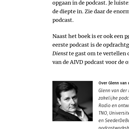
opgaan in de podcast. Je lui
de diepte in. Zie daar de enor
podcast.
Naast het boek is er ook een
p
eerste podcast is de opdracht
Dienst
te gast om te vertellen
van de AIVD podcast voor de o
Over Glenn van 
Glenn van der
zakelijke podc
Radio en ontwi
TNO, Universit
en SeederDeBo
podcastworksh