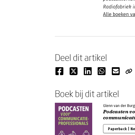
Radiofabriek i
Alle boeken v
Deel dit artikel
Boek bij dit artikel
Glenn van der Burg
Podcasten v
communicati
Paperback | N