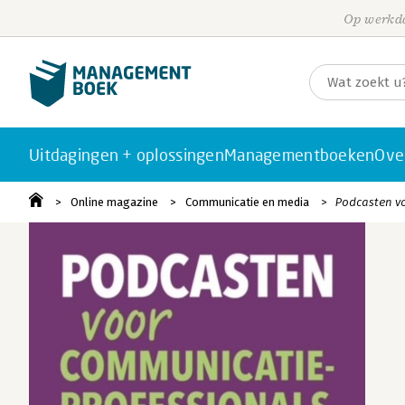
Op werkda
Uitdagingen + oplossingen
Managementboeken
Ove
Online magazine
Communicatie en media
Podcasten v