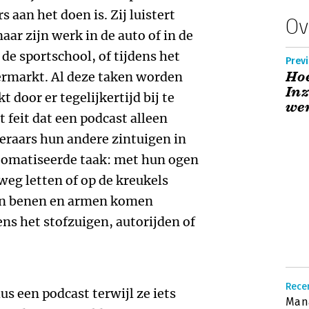
 aan het doen is. Zij luistert
Ov
naar zijn werk in de auto of in de
 de sportschool, of tijdens het
Previ
Hoe
rmarkt. Al deze taken worden
Inz
 door er tegelijkertijd bij te
we
t feit dat een podcast alleen
steraars hun andere zintuigen in
tomatiseerde taak: met hun ogen
weg letten of op de kreukels
un benen en armen komen
ns het stofzuigen, autorijden of
Rece
s een podcast terwijl ze iets
Man