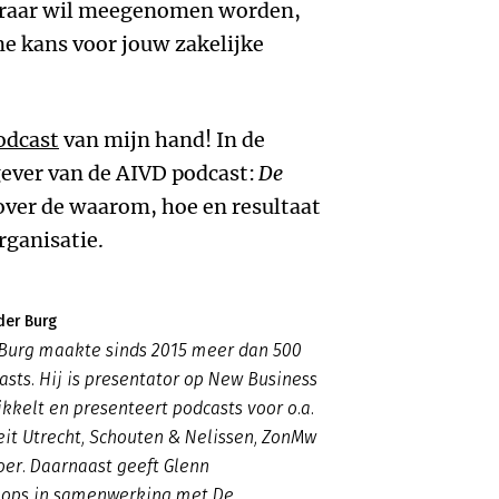
steraar wil meegenomen worden,
me kans voor jouw zakelijke
odcast
van mijn hand! In de
gever van de AIVD podcast:
De
 over de waarom, hoe en resultaat
rganisatie.
der Burg
 Burg maakte sinds 2015 meer dan 500
asts. Hij is presentator op New Business
kkelt en presenteert podcasts voor o.a.
eit Utrecht, Schouten & Nelissen, ZonMw
er. Daarnaast geeft Glenn
ops in samenwerking met De