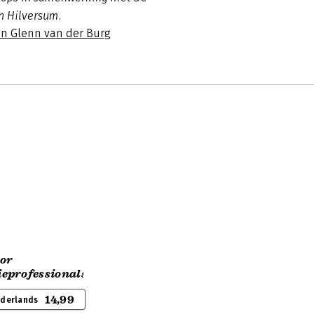
n Hilversum.
an Glenn van der Burg
oor
eprofessionals
14,99
ederlands