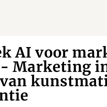
k AI voor mar
 - Marketing i
 van kunstmat
entie