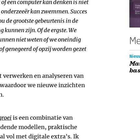
 of een computer kan denken is niet
en onderzeeër kan zwemmen. Succes
zou de grootste gebeurtenis in de
 kunnen zijn. Of de ergste. We
Me
unnen niet weten of we oneindig
of genegeerd of opzij worden gezet
Nieu
Mar
bas
het verwerken en analyseren van
 waardoor we nieuwe inzichten
n.
groei
is een combinatie van
jdende modellen, praktische
l vol met digitale extra's. Ik