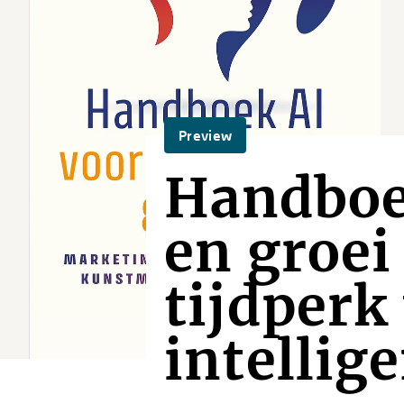
Preview
Handboe
en groei
tijdperk
intellig