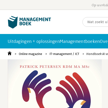
Op werkda
Uitdagingen + oplossingen
Managementboeken
Ove
Online magazine
IT-management / ICT
Handboek AI vo