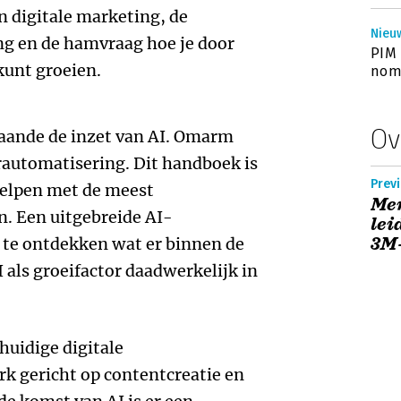
in digitale marketing, de
Nieu
ng en de hamvraag hoe je door
PIM 
 kunt groeien.
nomi
Ov
aande de inzet van AI. Omarm
rautomatisering. Dit handboek is
Previ
helpen met de meest
Men
. Een uitgebreide AI-
lei
3M
r te ontdekken wat er binnen de
 als groeifactor daadwerkelijk in
 huidige digitale
rk gericht op contentcreatie en