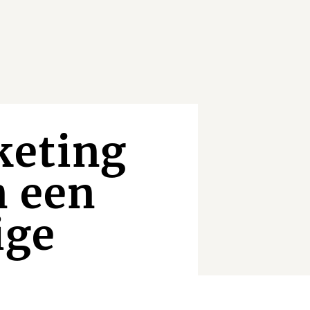
keting
n een
ige