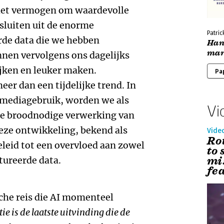
n het vermogen om waardevolle
sluiten uit de enorme
Patric
rde data die we hebben
Han
mar
nen vervolgens ons dagelijks
ijken en leuker maken.
Pa
eer dan een tijdelijke trend. In
s mediagebruik, worden we als
Vi
de broodnodige verwerking van
ze ontwikkeling, bekend als
Vide
Ro
leid tot een overvloed aan zowel
to
mi
tureerde data.
fe
che reis die AI momenteel
e is de laatste uitvinding die de