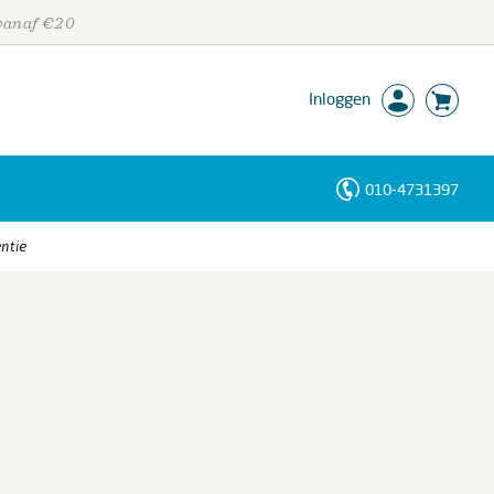
 vanaf €20
Inloggen
010-4731397
Personen
ntie
Trefwoorden