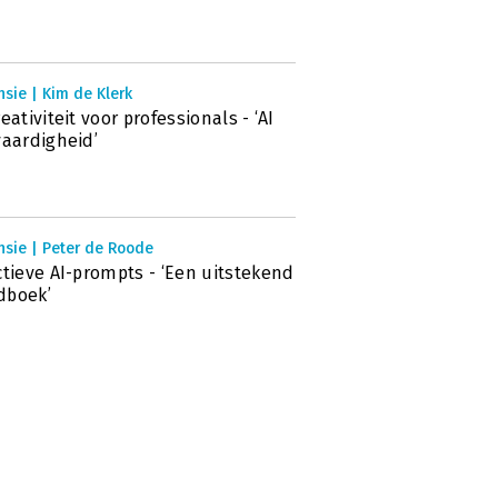
sie | Kim de Klerk
reativiteit voor professionals - ‘AI
vaardigheid’
nsie | Peter de Roode
ctieve AI-prompts - ‘Een uitstekend
dboek’