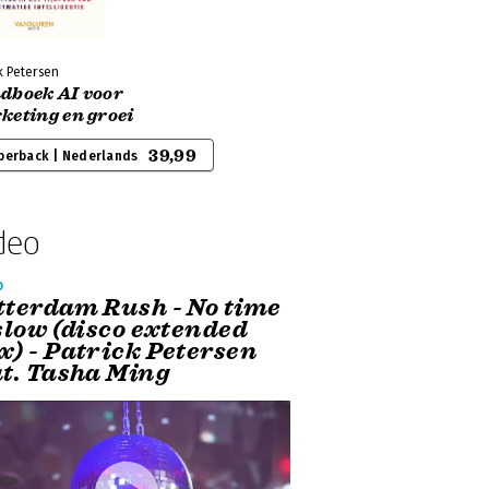
k Petersen
dboek AI voor
keting en groei
39,99
perback | Nederlands
deo
o
tterdam Rush - No time
 slow (disco extended
x) - Patrick Petersen
at. Tasha Ming