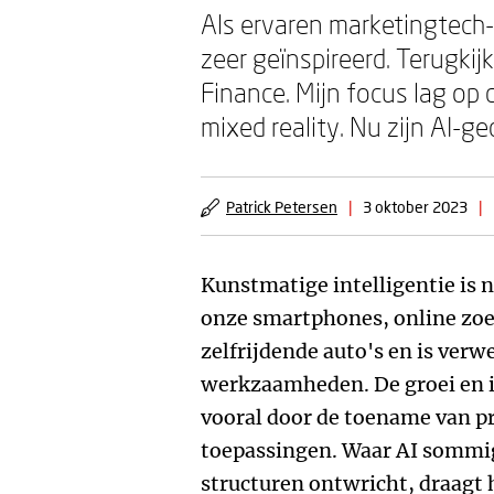
Als ervaren marketingtech-
zeer geïnspireerd. Terugki
Finance. Mijn focus lag op 
mixed reality. Nu zijn AI-g
Patrick Petersen
|
3 oktober 2023
|
Kunstmatige intelligentie is n
onze smartphones, online zo
zelfrijdende auto's en is verw
werkzaamheden. De groei en i
vooral door de toename van pr
toepassingen. Waar AI sommi
structuren ontwricht, draagt h