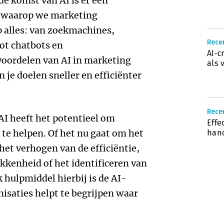
de komst van AI is er een
r waarop we marketing
p alles: van zoekmachines,
Recen
tot chatbots en
AI-c
voordelen van AI in marketing
als 
n je doelen sneller en efficiënter
Rece
AI heeft het potentieel om
Effe
 te helpen. Of het nu gaat om het
han
het verhogen van de efficiëntie,
kkenheid of het identificeren van
 hulpmiddel hierbij is de AI-
isaties helpt te begrijpen waar