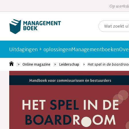
Op werkda
Uitdagingen + oplossingen
Managementboeken
Ove
Online magazine
Leiderschap
Het spel in de boardro