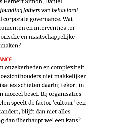
s Herbert Simon, Daniel
founding fathers
van
behavioral
d corporate governance. Wat
rumenten en interventies ter
torische en maatschappelijke
e maken?
ANCE
van onzekerheden en complexiteit
 toezichthouders niet makkelijker
aties schieten daarbij tekort in
en moreel besef. Bij organisaties
len speelt de factor ‘cultuur’ een
randert, blijft dan niet alles
ng dan überhaupt wel een kans?