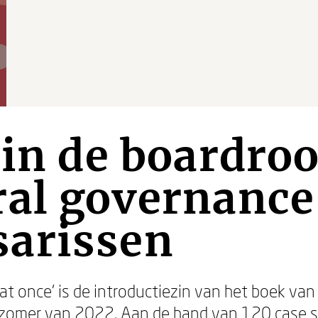
 in de boardro
al governance
arissen
t once’ is de introductiezin van het boek van Ja
de zomer van 2022. Aan de hand van 120 case s