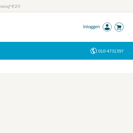
 vanaf €20
Inloggen
010-4731397
Personen
Trefwoorden