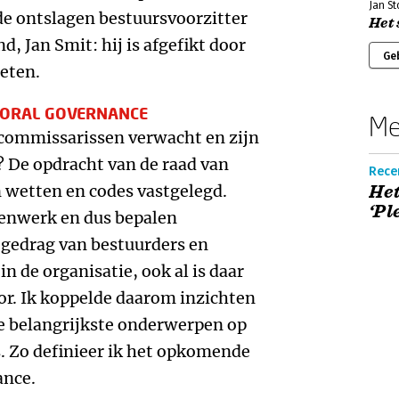
Jan St
e ontslagen bestuursvoorzitter
Het
d, Jan Smit: hij is afgefikt door
Ge
eten.
IORAL GOVERNANCE
Me
 commissarissen verwacht en zijn
? De opdracht van de raad van
Rece
n wetten en codes vastgelegd.
Het
‘Pl
enwerk en dus bepalen
 gedrag van bestuurders en
n de organisatie, ook al is daar
or. Ik koppelde daarom inzichten
e belangrijkste onderwerpen op
. Zo definieer ik het opkomende
ance.