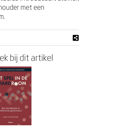
thouder met een
om.
k bij dit artikel