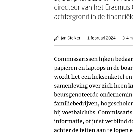
directeur van het Erasmus 
achtergrond in de financiël
Jan Stolker
|
1 februari 2024
|
3-4 m
Commissarissen lijken bedaar
papieren en laptops in de boa
wordt het een heksenketel en
samenleving over zich heen kri
beursgenoteerde onderneming
familiebedrijven, hogescholen
bij voetbalclubs. Commissaris
informatie, of juist verblind 
achter de feiten aan te lopen 