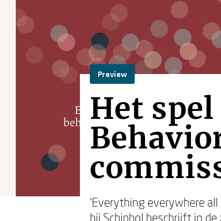
Preview
Het spel
Behavior
commiss
‘Everything everywhere all a
bij Schiphol beschrijft in 