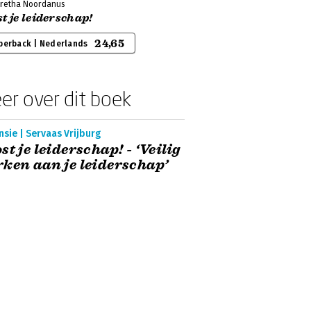
retha Noordanus
t je leiderschap!
24,65
perback | Nederlands
er over dit boek
sie | Servaas Vrijburg
st je leiderschap! - ‘Veilig
ken aan je leiderschap’