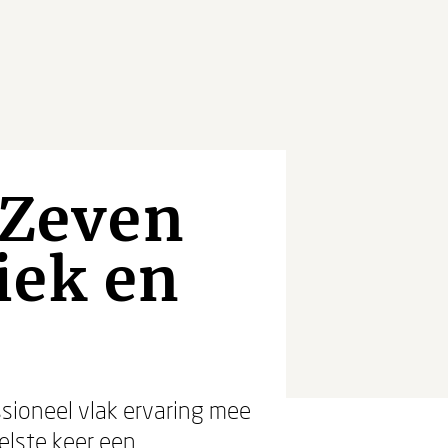
 Zeven
iek en
ssioneel vlak ervaring mee
eelste keer een