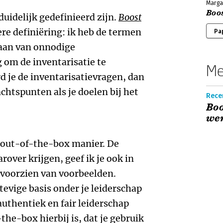
Marga
Boos
duidelijk gedefinieerd zijn.
Boost
ere definiëring: ik heb de termen
Pa
daan van onnodige
g om de inventarisatie te
Me
 je de inventarisatievragen, dan
chtspunten als je doelen bij het
Recen
Boo
wer
n out-of-the-box manier. De
rover krijgen, geef ik je ook in
 voorzien van voorbeelden.
stevige basis onder je leiderschap
 authentiek en fair leiderschap
he-box hierbij is, dat je gebruik