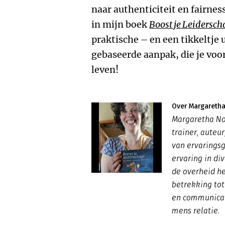
naar authenticiteit en fairnes
in mijn boek
Boost je Leidersch
praktische – en een tikkeltje 
gebaseerde aanpak, die je voor
leven!
Over Margareth
Margaretha Noo
trainer, auteu
van ervaringsg
ervaring in div
de overheid h
betrekking tot
en communicat
mens relatie.