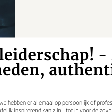
 leiderschap! -
eden, authent
we hebben er allemaal op persoonlijk of profe
elijk inspirerend kan zijn… tot je voor de zov