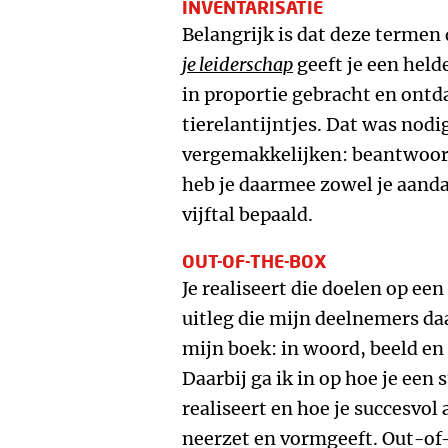
INVENTARISATIE
Belangrijk is dat deze termen 
je leiderschap
geeft je een held
in proportie gebracht en ont
tierelantijntjes. Dat was nodi
vergemakkelijken: beantwoord
heb je daarmee zowel je aanda
vijftal bepaald.
OUT-OF-THE-BOX
Je realiseert die doelen op ee
uitleg die mijn deelnemers daa
mijn boek: in woord, beeld en
Daarbij ga ik in op hoe je een 
realiseert en hoe je succesvol
neerzet en vormgeeft. Out-of-t