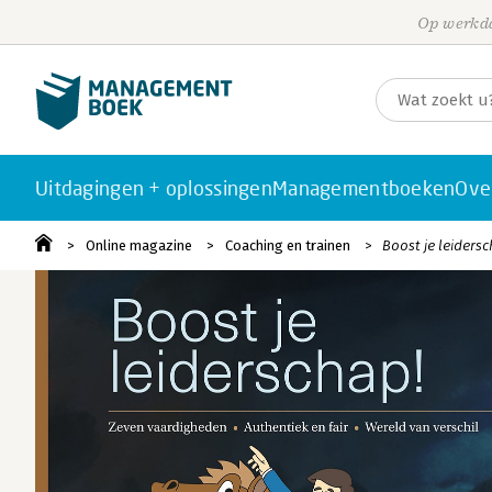
Op werkda
Uitdagingen + oplossingen
Managementboeken
Ove
Online magazine
Coaching en trainen
Boost je leiders