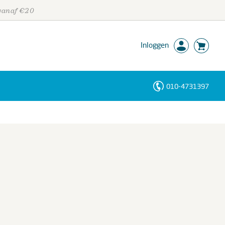
 vanaf €20
Inloggen
010-4731397
Personen
Trefwoorden