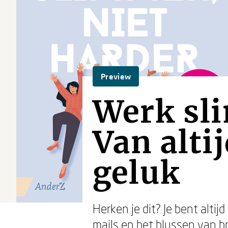
Preview
Werk sli
Van alti
geluk
Herken je dit? Je bent altij
mails en het blussen van br