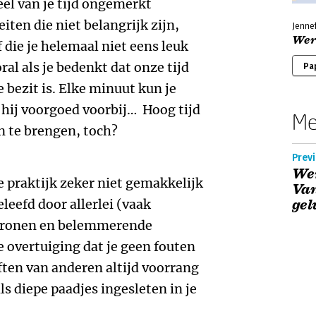
eel van je tijd ongemerkt
iten die niet belangrijk zijn,
Jenne
Wer
 die je helemaal niet eens leuk
ral als je bedenkt dat onze tijd
Pa
 bezit is. Elke minuut kun je
 hij voorgoed voorbij… Hoog tijd
Me
n te brengen, toch?
Previ
Wer
de praktijk zeker niet gemakkelijk
Van
leefd door allerlei (vaak
gel
tronen en belemmerende
e overtuiging dat je geen fouten
ten van anderen altijd voorrang
s diepe paadjes ingesleten in je