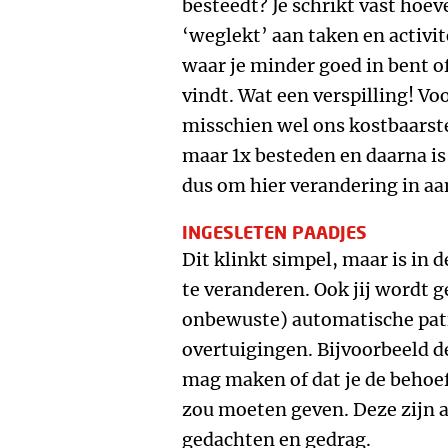
besteedt? Je schrikt vast hoev
‘weglekt’ aan taken en activite
waar je minder goed in bent of
vindt. Wat een verspilling! Voo
misschien wel ons kostbaarste
maar 1x besteden en daarna is
dus om hier verandering in aa
INGESLETEN PAADJES
Dit klinkt simpel, maar is in 
te veranderen. Ook jij wordt ge
onbewuste) automatische pa
overtuigingen. Bijvoorbeeld d
mag maken of dat je de behoef
zou moeten geven. Deze zijn al
gedachten en gedrag.