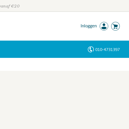
 vanaf €20
Inloggen
010-4731397
Personen
Trefwoorden