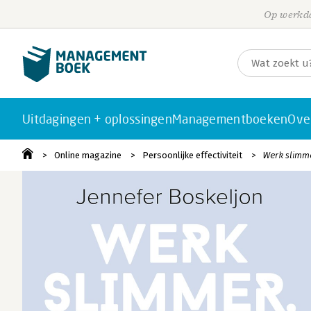
Op werkda
Uitdagingen + oplossingen
Managementboeken
Ove
Online magazine
Persoonlijke effectiviteit
Werk slimme