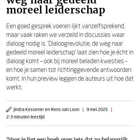
weg naar gedeeld
moreel leiderschap
Een goed gesprek voeren lijkt vanzelfsprekend,
maar vaak raken we verzeild in discussies waar
dialoog nodig is. ‘Dialoogrevolutie, de weg naar
gedeeld moreel leiderschap’ laat zien hoe je écht in
dialoog komt – ook bij moreel beladen kwesties –
en hoe je samen tot richtinggevende antwoorden
komt. In hun preview leggen de auteurs uit hoe dat
werkt.
Jindra Kessener en Rens van Loon
|
9 mei 2025
|
2-3 minuten leestijd
‘Voor je ligt een boek over iets dat zo belangrijk