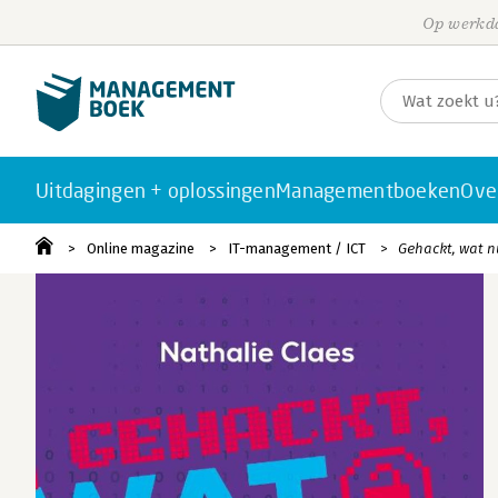
Op werkda
Uitdagingen + oplossingen
Managementboeken
Ove
Online magazine
IT-management / ICT
Gehackt, wat nu