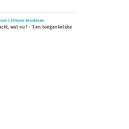
nsie | Erleyne Brookman
ckt, wat nu? - ‘Een toegankelijke
’