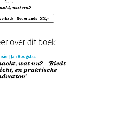
ie Claes
ackt, wat nu?
32,-
perback | Nederlands
er over dit boek
sie | Jan Hoogstra
ackt, wat nu? - ‘Biedt
icht, en praktische
dvatten’