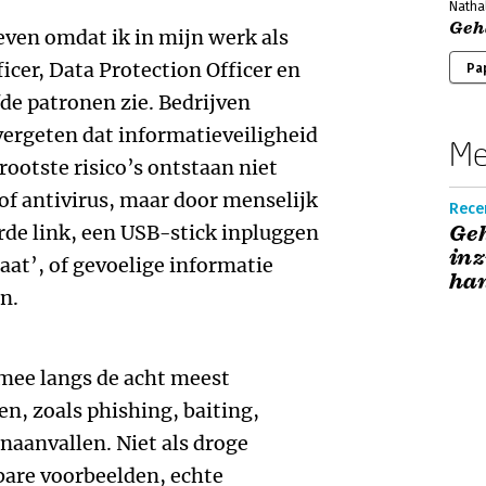
Nathal
Geh
ven omdat ik in mijn werk als
icer, Data Protection Officer en
Pa
fde patronen zie. Bedrijven
vergeten dat informatieveiligheid
Me
ootste risico’s ontstaan niet
 of antivirus, maar door menselijk
Recen
rde link, een USB-stick inpluggen
Geh
inz
aat’, of gevoelige informatie
han
n.
mee langs de acht meest
, zoals phishing, baiting,
naanvallen. Niet als droge
are voorbeelden, echte