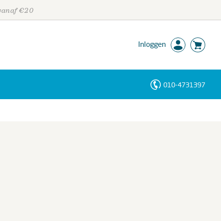
 vanaf €20
Inloggen
010-4731397
Personen
Trefwoorden