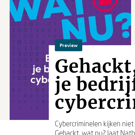
Preview
Gehackt
je bedrij
cybercr
Cybercriminelen kijken niet
Gehackt, wat nu? laat Nat