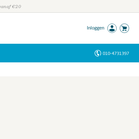
 vanaf €20
Inloggen
010-4731397
Personen
Trefwoorden