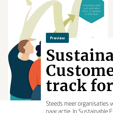
Preview
Sustaina
Customer
track fo
Steeds meer organisaties w
naar actie. In
Sustainable E