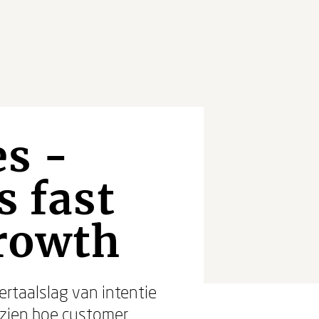
s -
 fast
growth
rtaalslag van intentie
 zien hoe customer