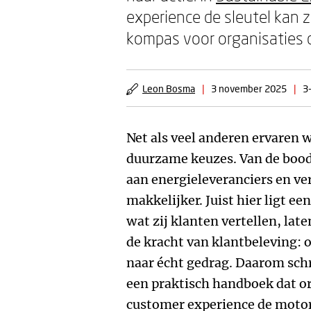
experience de sleutel kan z
kompas voor organisaties 
Leon Bosma
|
3 november 2025
|
3
Net als veel anderen ervaren w
duurzame keuzes. Van de bood
aan energieleveranciers en v
makkelijker. Juist hier ligt ee
wat zij klanten vertellen, late
de kracht van klantbeleving:
naar écht gedrag. Daarom sc
een praktisch handboek dat or
customer experience de moto