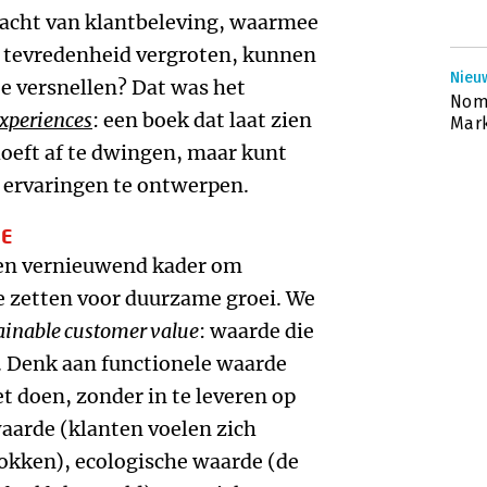
racht van klantbeleving, waarmee
en tevredenheid vergroten, kunnen
Nieu
 versnellen? Dat was het
Nom
xperiences
: een boek dat laat zien
Mark
oeft af te dwingen, maar kunt
 ervaringen te ontwerpen.
UE
en vernieuwend kader om
te zetten voor duurzame groei. We
ainable customer value
: waarde die
e. Denk aan functionele waarde
t doen, zonder in te leveren op
arde (klanten voelen zich
okken), ecologische waarde (de