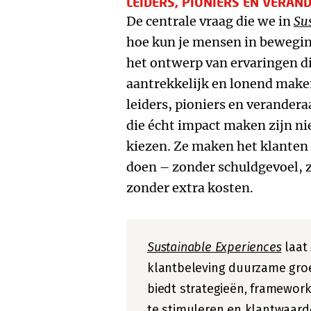
LEIDERS, PIONIERS EN VERAN
De centrale vraag die we in
Su
hoe kun je mensen in beweging
het ontwerp van ervaringen d
aantrekkelijk en lonend make
leiders, pioniers en verandera
die écht impact maken zijn ni
kiezen. Ze maken het klanten 
doen – zonder schuldgevoel, 
zonder extra kosten.
Sustainable Experiences
laat 
klantbeleving duurzame groe
biedt strategieën, framewo
te stimuleren en klantwaarde