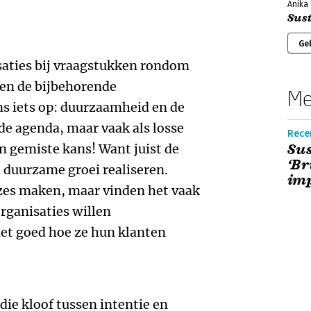
Anika
Sus
Ge
saties bij vraagstukken rondom
en de bijbehorende
Me
ns iets op: duurzaamheid en de
 de agenda, maar vaak als losse
Recen
n gemiste kans! Want juist de
Sus
‘Br
 duurzame groei realiseren.
im
es maken, maar vinden het vaak
organisaties willen
et goed hoe ze hun klanten
die kloof tussen intentie en