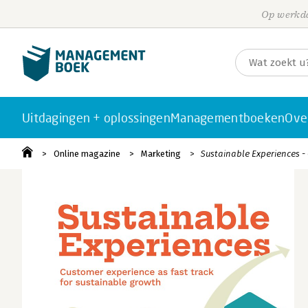
Op werkda
Uitdagingen + oplossingen
Managementboeken
Ove
Online magazine
Marketing
Sustainable Experiences -