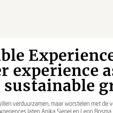
ble Experience
 experience as
r sustainable 
illen verduurzamen, maar worstelen met de ve
xperiences
laten Anika Siepel en Leon Bosma