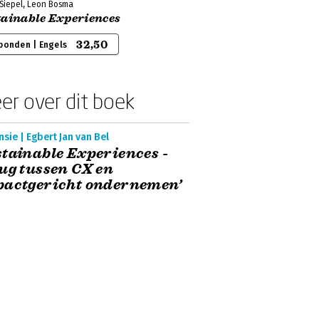
 Siepel, Leon Bosma
tainable Experiences
32,50
bonden | Engels
er over dit boek
sie | Egbert Jan van Bel
tainable Experiences -
ug tussen CX en
pactgericht ondernemen’